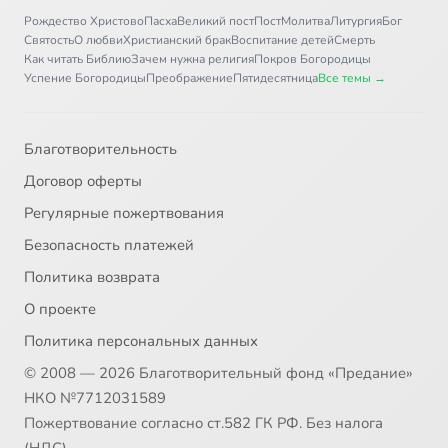
Рождество Христово
Пасха
Великий пост
Пост
Молитва
Литургия
Бог
Святость
О любви
Христианский брак
Воспитание детей
Смерть
Как читать Библию
Зачем нужна религия
Покров Богородицы
Успение Богородицы
Преображение
Пятидесятница
Все темы →
Благотворительность
Договор оферты
Регулярные пожертвования
Безопасность платежей
Политика возврата
О проекте
Политика персональных данных
© 2008 — 2026 Благотворительный фонд «Предание»
НКО №7712031589
Пожертвование согласно ст.582 ГК РФ. Без налога