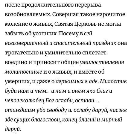
после продолжительного перерыва
возобновляемых. Совершая такое нарочитое
моление о живых, Святая Церковь не могла
забыть об усопших. Посему в
сей
всесовершенный и спасительный праздник
она
трогательно и умилительно сплетает
воедино и приносит общие
умилостивления
молитвенные
и о живых, и вместе об
умерших, и даже о
держимых в аде
.
Милостив
буди нам и тем… и нам и онем яко благ и
человеколюбец Бог ослаби, остави…
.
отшедшим убо свободу и. ослабу даруй, нас же
зде сущих благослови, конец благий и мирный
даруй
.