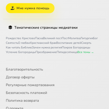
Мне нужна помощь
Тематические страницы медиатеки
Рождество Христово
Пасха
Великий пост
Пост
Молитва
Литургия
Бог
Святость
О любви
Христианский брак
Воспитание детей
Смерть
Как читать Библию
Зачем нужна религия
Покров Богородицы
Успение Богородицы
Преображение
Пятидесятница
Все темы →
Благотворительность
Договор оферты
Регулярные пожертвования
Безопасность платежей
Политика возврата
О проекте