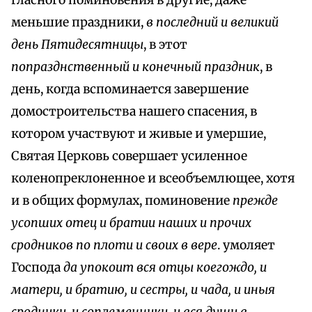
гласного поминовения в другие, даже
меньшие праздники,
в последний и великий
день Пятидесятницы
, в этот
попразднственный и конечный праздник
, в
день, когда вспоминается завершение
домостроительства нашего спасения, в
котором участвуют и живые и умершие,
Святая Церковь совершает усиленное
коленопреклоненное и всеобъемлющее, хотя
и в общих формулах, поминовение
прежде
усопших отец и братии наших и прочих
сродников по плоти и своих в вере
. умоляет
Господа
да упокоит вся отцы коегождо, и
матери, и братию, и сестры, и чада, и иныя