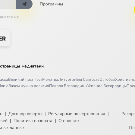
Программы
ляются на
 страницы медиатеки
асха
Великий пост
Пост
Молитва
Литургия
Бог
Святость
О любви
Христианс
иблию
Зачем нужна религия
Покров Богородицы
Успение Богородицы
Пре
ть
|
Договор оферты
|
Регулярные пожертвования
|
Распр
ежей
|
Политика возврата
|
О проекте
|
ьных данных
По