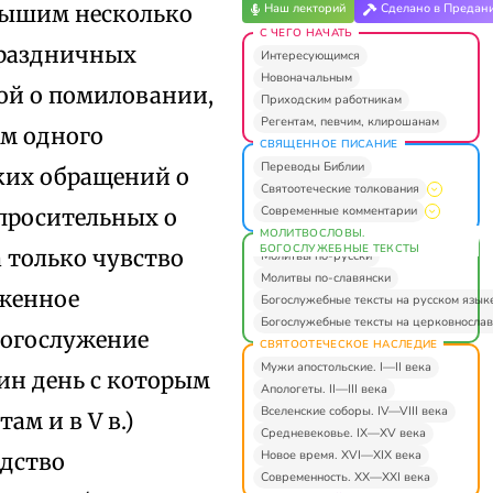
лышим несколько
Наш лекторий
Сделано в Предан
С ЧЕГО НАЧАТЬ
 праздничных
Интересующимся
Новоначальным
ой о помиловании,
Приходским работникам
Регентам, певчим, клирошанам
ем одного
СВЯЩЕННОЕ ПИСАНИЕ
Переводы Библии
ких обращений о
Святоотеческие толкования
Современные комментарии
просительных о
МОЛИТВОСЛОВЫ.
БОГОСЛУЖЕБНЫЕ ТЕКСТЫ
 только чувство
Молитвы по-русски
Молитвы по-славянски
рженное
Богослужебные тексты на русском язык
Богослужебные тексты на церковнослав
богослужение
СВЯТООТЕЧЕСКОЕ НАСЛЕДИЕ
Мужи апостольские. I—II века
дин день с которым
Апологеты. II—III века
Вселенские соборы. IV—VIII века
ам и в V в.)
Средневековье. IX—XV века
Новое время. XVI—XIX века
одство
Современность. XX—XXI века