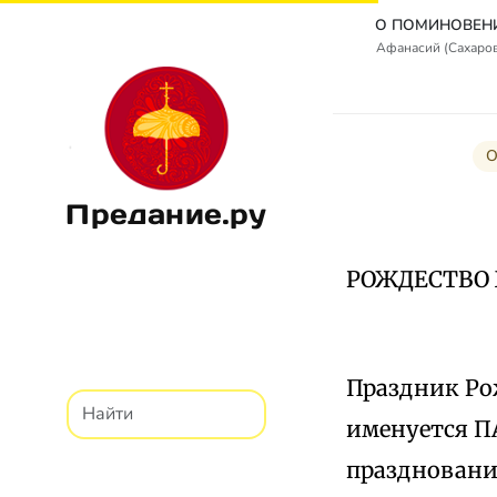
Афанасий (Сахаро
О
Предание.ру
РОЖДЕСТВО 
Праздник Ро
именуется П
празднования