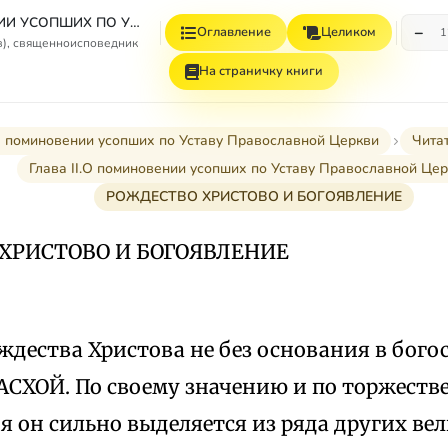
О ПОМИНОВЕНИИ УСОПШИХ ПО УСТАВУ ПРАВОСЛАВНОЙ ЦЕРКВИ
−
Оглавление
Целиком
1
в), священноисповедник
На страничку книги
 поминовении усопших по Уставу Православной Церкви
Чита
Глава II.О поминовении усопших по Уставу Православной Це
РОЖДЕСТВО ХРИСТОВО И БОГОЯВЛЕНИЕ
ХРИСТОВО И БОГОЯВЛЕНИЕ
ждества Христова не без основания в бог
АСХОЙ. По своему значению и по торжеств
 он сильно выделяется из ряда других ве