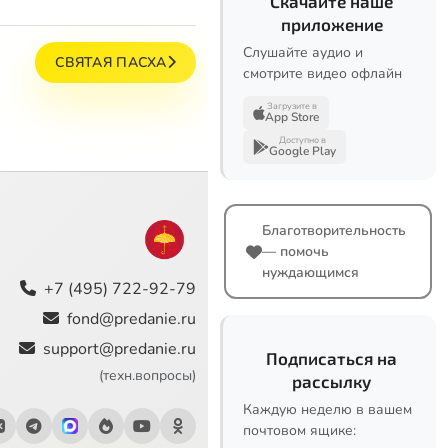
Скачайте наше
приложение
Слушайте аудио и
СВЯТАЯ ПАСХА
смотрите видео офлайн
Загрузите в
App Store
Доступно в
Google Play
Благотворительность
— помочь
нуждающимся
+7 (495) 722-92-79
fond@predanie.ru
support@predanie.ru
Подписаться на
(техн.вопросы)
рассылку
Каждую неделю в вашем
почтовом ящике: