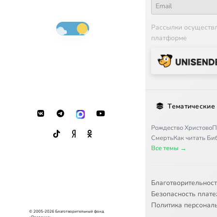
Рассылки осуществ
платформе
Тематические
Рождество Христово
П
Смерть
Как читать Б
Все темы →
Благотворительнос
Безопасность плат
Политика персонал
© 2005-2026 Благотворительный фонд