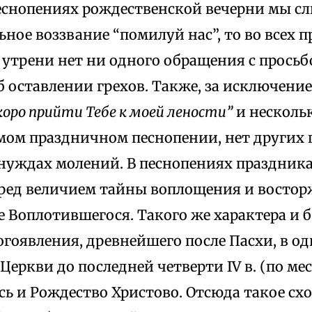
песнопениях рождественской вечерни мы с
ьное воззвание “помилуй нас”, то во всех
 утрени нет ни одного обращения с просьб
 оставлении грехов. Также, за исключени
коро прийти Тебе к моей лености”
и несколь
мом праздничном песнопении, нет других 
нуждах молений. В песнопениях праздника
ред величием тайны воплощения и восто
е Воплотившегося. Такого же характера и 
гоявления, древнейшего после Пасхи, в о
Церкви до последней четверти IV в. (по мест
ь и Рождество Христово. Отсюда такое сх