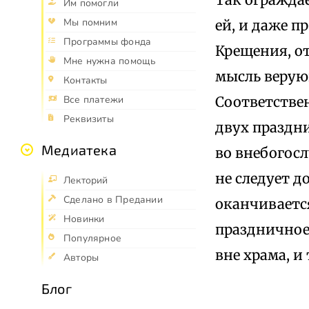
Им помогли
Мы помним
ей, и даже 
Программы фонда
Крещения, от
Мне нужна помощь
мысль верую
Контакты
Соответстве
Все платежи
Реквизиты
двух праздн
Медиатека
во внебогос
не следует д
Лекторий
Сделано в Предании
оканчиваетс
Новинки
праздничное
Популярное
вне храма, и
Авторы
Блог