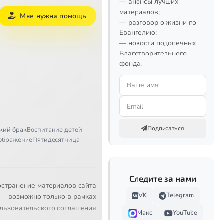
— анонсы лучших
материалов;
Мне нужна помощь
— разговор о жизни по
Евангелию;
— новости подопечных
Благотворительного
фонда.
Подписаться
кий брак
Воспитание детей
ображение
Пятидесятница
Следите за нами
остранение материалов сайта
VK
Telegram
возможно только в рамках
льзовательского соглашения
Макс
YouTube