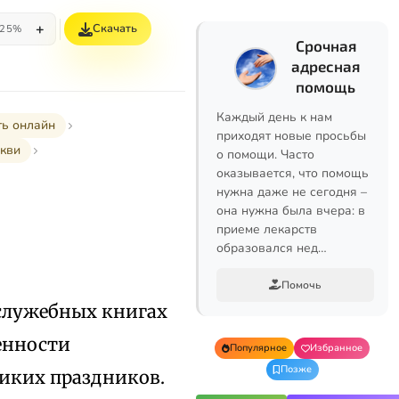
+
Скачать
25%
Срочная
адресная
помощь
Каждый день к нам
ть онлайн
приходят новые просьбы
ркви
о помощи. Часто
оказывается, что помощь
нужна даже не сегодня –
она нужна была вчера: в
приеме лекарств
образовался нед…
Помочь
ослужебных книгах
енности
Популярное
Избранное
Позже
ликих праздников.