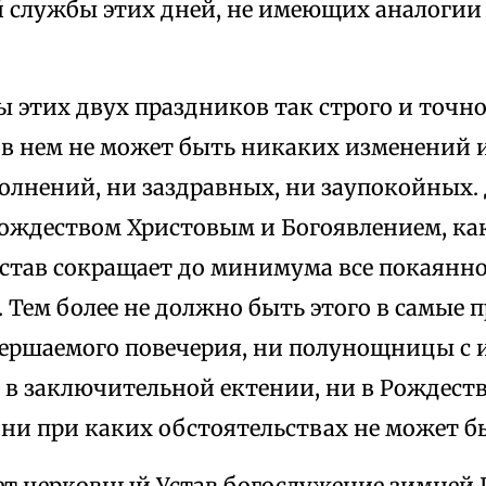
 службы этих дней, не имеющих аналогии 
 этих двух праздников так строго и точн
о в нем не может быть никаких изменений 
олнений, ни заздравных, ни заупокойных.
ождеством Христовым и Богоявлением, как
став сокращает до минимума все покаянно
 Тем более не должно быть этого в самые 
вершаемого повечерия, ни полунощницы с
в заключительной ектении, ни в Рождество
ни при каких обстоятельствах не может б
ет церковный Устав богослужение зимней 