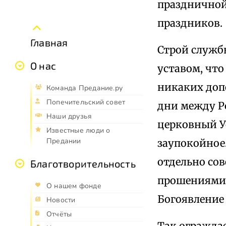
праздничной
праздников.
Главная
Строй службы
О нас
уставом, чт
никаких доп
Команда Предание.ру
Попечительский совет
дни между Р
Наши друзья
церковный У
Известные люди о
Предании
заупокойное.
отдельно со
Благотворительность
прошениями 
О нашем фонде
Богоявление 
Новости
Отчёты
Так огражда