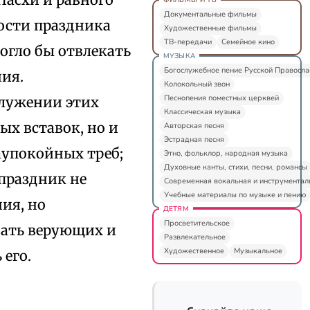
Документальные фильмы
ости праздника
Художественные фильмы
ТВ-передачи
Семейное кино
могло бы отвлекать
МУЗЫКА
Богослужебное пение Русской Правосл
ия.
Колокольный звон
Песнопения поместных церквей
служении этих
Классическая музыка
х вставок, но и
Авторская песня
Эстрадная песня
аупокойных треб;
Этно, фольклор, народная музыка
Духовные канты, стихи, песни, романсы
 праздник не
Современная вокальная и инструментал
Учебные материалы по музыке и пению
ия, но
ДЕТЯМ
Просветительское
дать верующих и
Развлекательное
Художественное
Музыкальное
 его.