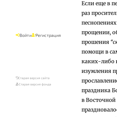
Если еще в 
раз просител
песнопениях
прощении, об
Войти
Регистрация
прошения
“с
помощи в са
каких-либо 
изумления п
Старая версия сайта
прославлени
Старая версия фонда
праздника Бо
в Восточной 
праздновалос