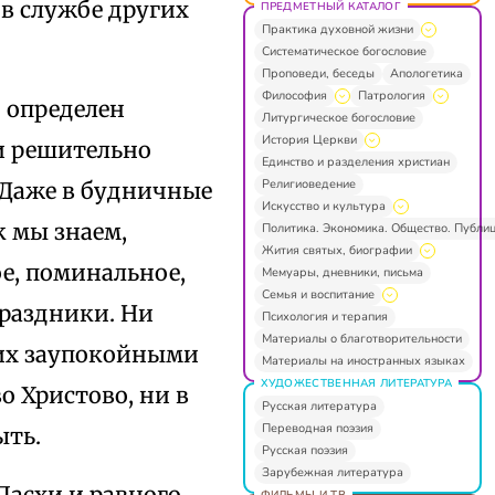
в службе других
ПРЕДМЕТНЫЙ КАТАЛОГ
Практика духовной жизни
Систематическое богословие
Проповеди, беседы
Апологетика
Философия
Патрология
о определен
Литургическое богословие
История Церкви
и решительно
Единство и разделения христиан
Религиоведение
 Даже в будничные
Искусство и культура
 мы знаем,
Политика. Экономика. Общество. Публи
Жития святых, биографии
е, поминальное,
Мемуары, дневники, письма
Семья и воспитание
праздники. Ни
Психология и терапия
Материалы о благотворительности
 их заупокойными
Материалы на иностранных языках
ХУДОЖЕСТВЕННАЯ ЛИТЕРАТУРА
 Христово, ни в
Русская литература
Переводная поэзия
ыть.
Русская поэзия
Зарубежная литература
Пасхи и равного
ФИЛЬМЫ И ТВ