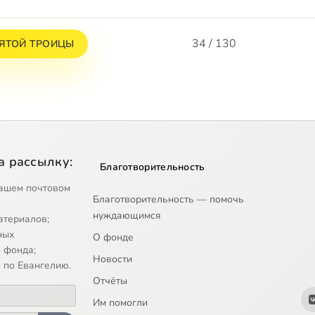
34 / 130
ЯТОЙ ТРОИЦЫ
а рассылку:
Благотворительность
ашем почтовом
Благотворительность — помочь
нуждающимся
атериалов;
ных
О фонде
 фонда;
Новости
 по Евангелию.
Отчёты
Им помогли