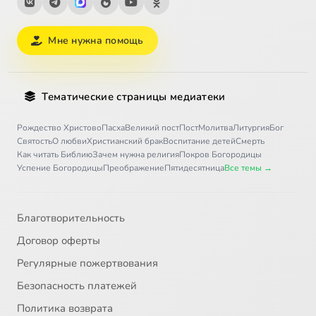
Мне нужна помощь
Тематические страницы медиатеки
Рождество Христово
Пасха
Великий пост
Пост
Молитва
Литургия
Бог
Святость
О любви
Христианский брак
Воспитание детей
Смерть
Как читать Библию
Зачем нужна религия
Покров Богородицы
Успение Богородицы
Преображение
Пятидесятница
Все темы →
Благотворительность
Договор оферты
Регулярные пожертвования
Безопасность платежей
Политика возврата