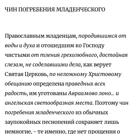
ЧИН ПОГРЕБЕНИЯ МЛАДЕНЧЕСКОГО
Православным младенцам,
породившимся от
воды и духа
и отошедшим ко Господу
чистыми
от тления грехолюбного
,
достойная
слезам, не соделавшими дела
, как верует
Святая Церковь,
по неложному Христовому
обещанию
определена
праведных всех
радость
, им уготованы
Авраамово лоно… и
ангельская светообразная места
. Поэтому
чин
погребения младенческого
из обычных
заупокойных песнопений сохраняет лишь
немногие, - те именно, где нет прощения о