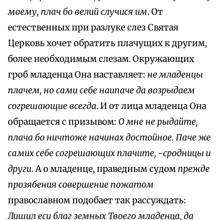
моему, плач бо велий случися им
. От
естественных при разлуке слез Святая
Церковь хочет обратить плачущих к другим,
более необходимым слезам. Окружающих
гроб младенца Она наставляет:
не младенцы
плачем, но сами себе наипаче да возрыдаем
согрешающие всегда
. И от лица младенца Она
обращается с призывом:
О мне не рыдайте,
плача бо ничтоже начинах достойное. Паче же
самих себе согрешающих плачите, -сродницы и
други
. А о младенце, праведным судом
прежде
прозябения совершение пожатом
православном подобает так рассуждать:
Лишил еси благ земных Твоего младенца, да