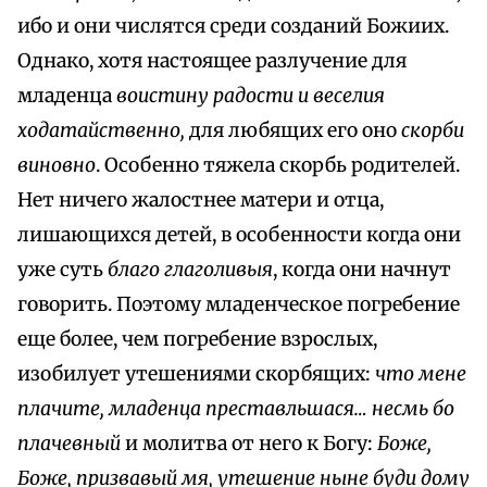
ибо и они числятся среди созданий Божиих.
Однако, хотя настоящее разлучение для
младенца
воистину радости и веселия
ходатайственно,
для любящих его оно
скорби
виновно
. Особенно тяжела скорбь родителей.
Нет ничего жалостнее матери и отца,
лишающихся детей, в особенности когда они
уже суть
благо глаголивыя
, когда они начнут
говорить. Поэтому младенческое погребение
еще более, чем погребение взрослых,
изобилует утешениями скорбящих:
что мене
плачите, младенца преставльшася… несмь бо
плачевный
и молитва от него к Богу:
Боже,
Боже, призвавый мя, утешение ныне буди дому