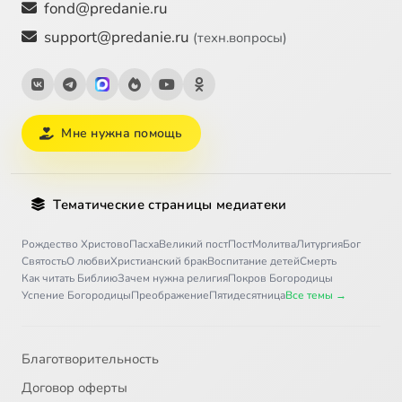
fond@predanie.ru
support@predanie.ru
(техн.вопросы)
Мне нужна помощь
Тематические страницы медиатеки
Рождество Христово
Пасха
Великий пост
Пост
Молитва
Литургия
Бог
Святость
О любви
Христианский брак
Воспитание детей
Смерть
Как читать Библию
Зачем нужна религия
Покров Богородицы
Успение Богородицы
Преображение
Пятидесятница
Все темы →
Благотворительность
Договор оферты