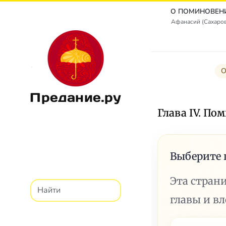
Афанасий (Сахаро
О
Предание.ру
Глава IV. П
Выберите 
Эта стран
главы и в