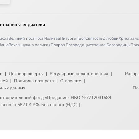
 страницы медиатеки
асха
Великий пост
Пост
Молитва
Литургия
Бог
Святость
О любви
Христианс
иблию
Зачем нужна религия
Покров Богородицы
Успение Богородицы
Пре
ть
|
Договор оферты
|
Регулярные пожертвования
|
Распр
ежей
|
Политика возврата
|
О проекте
|
ьных данных
По
готворительный фонд «Предание» НКО №7712031589
асно ст.582 ГК РФ. Без налога (НДС)
|