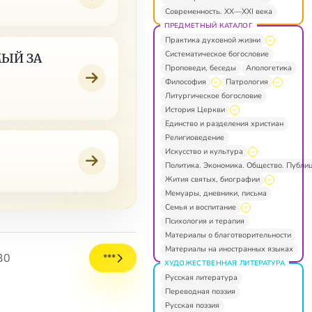
Современность. XX—XXI века
ПРЕДМЕТНЫЙ КАТАЛОГ
Практика духовной жизни
Систематическое богословие
МЫЙ ЗА
Проповеди, беседы
Апологетика
Философия
Патрология
Литургическое богословие
История Церкви
Единство и разделения христиан
Религиоведение
Искусство и культура
Политика. Экономика. Общество. Публи
Жития святых, биографии
Мемуары, дневники, письма
Семья и воспитание
Психология и терапия
Материалы о благотворительности
Материалы на иностранных языках
30
***
ХУДОЖЕСТВЕННАЯ ЛИТЕРАТУРА
Русская литература
Переводная поэзия
Русская поэзия