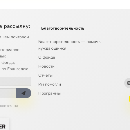
а рассылку:
Благотворительность
ашем почтовом
Благотворительность — помочь
нуждающимся
атериалов;
ных
О фонде
 фонда;
Новости
 по Евангелию.
Отчёты
Им помогли
Программы
ляются на