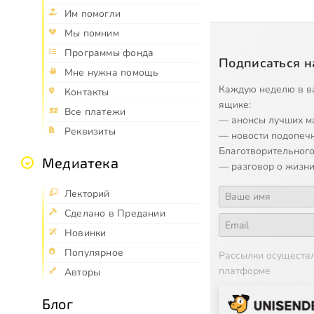
Им помогли
Мы помним
Программы фонда
Подписаться н
Мне нужна помощь
Каждую неделю в в
Контакты
ящике:
Все платежи
— анонсы лучших м
Реквизиты
— новости подопеч
Благотворительного
Медиатека
— разговор о жизни
Лекторий
Сделано в Предании
Новинки
Популярное
Рассылки осуществ
платформе
Авторы
Блог