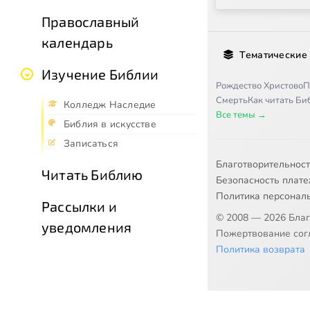
Православный
календарь
Тематические
Изучение Библии
Рождество Христово
П
Смерть
Как читать Б
Колледж Наследие
Все темы →
Библия в искусстве
Записаться
Благотворительнос
Читать Библию
Безопасность плат
Политика персонал
Рассылки и
© 2008 — 2026 Бла
уведомления
Пожертвование согл
Политика возврата