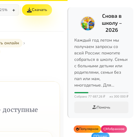
+
Скачать
25%
Снова в
школу –
2026
Каждый год летом мы
ть онлайн
получаем запросы со
всей России: помогите
собраться в школу. Семьи
с больными детьми или
родителями, семьи без
пап или мам,
многодетные. Для…
Собрано 77 687,26 ₽
из 300 000 ₽
Помочь
— доступные
Популярное
Избранное
Позже