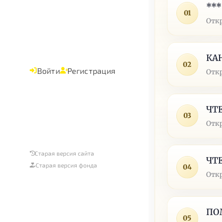
***
01
Отк
КА
02
Войти
Регистрация
Отк
ЧТ
03
Отк
Старая версия сайта
ЧТ
Старая версия фонда
04
Отк
ПО
05