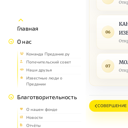
Отк
КА
Главная
06
ИЗ
О нас
Отк
Команда Предание.ру
МО
Попечительский совет
07
Наши друзья
Отк
Известные люди о
Предании
Благотворительность
СОВЕРШЕНИЕ
О нашем фонде
Новости
Отчёты