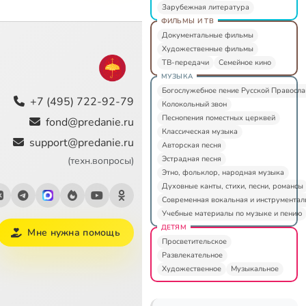
Зарубежная литература
ФИЛЬМЫ И ТВ
Документальные фильмы
Художественные фильмы
ТВ-передачи
Семейное кино
МУЗЫКА
Богослужебное пение Русской Правосл
+7 (495) 722-92-79
Колокольный звон
Песнопения поместных церквей
fond@predanie.ru
Классическая музыка
support@predanie.ru
Авторская песня
Эстрадная песня
(техн.вопросы)
Этно, фольклор, народная музыка
Духовные канты, стихи, песни, романсы
Современная вокальная и инструментал
Учебные материалы по музыке и пению
ДЕТЯМ
Мне нужна помощь
Просветительское
Развлекательное
Художественное
Музыкальное