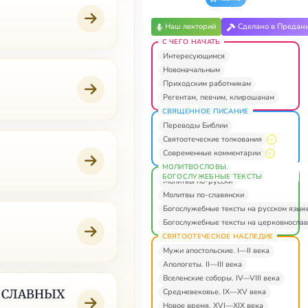
Наш лекторий
Сделано в Предан
С ЧЕГО НАЧАТЬ
Интересующимся
Новоначальным
Приходским работникам
Регентам, певчим, клирошанам
СВЯЩЕННОЕ ПИСАНИЕ
Переводы Библии
Святоотеческие толкования
Современные комментарии
МОЛИТВОСЛОВЫ.
БОГОСЛУЖЕБНЫЕ ТЕКСТЫ
Молитвы по-русски
Молитвы по-славянски
Богослужебные тексты на русском язык
Богослужебные тексты на церковнослав
СВЯТООТЕЧЕСКОЕ НАСЛЕДИЕ
Мужи апостольские. I—II века
Апологеты. II—III века
Вселенские соборы. IV—VIII века
Средневековье. IX—XV века
ОСЛАВНЫХ
Новое время. XVI—XIX века