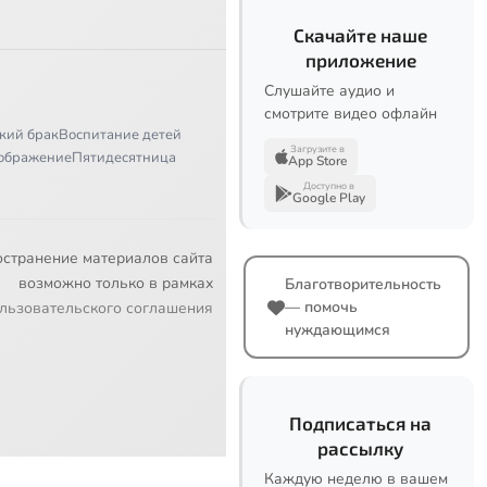
Скачайте наше
приложение
Слушайте аудио и
смотрите видео офлайн
кий брак
Воспитание детей
Загрузите в
ображение
Пятидесятница
App Store
Доступно в
Google Play
остранение материалов сайта
возможно только в рамках
Благотворительность
— помочь
льзовательского соглашения
нуждающимся
Подписаться на
рассылку
Каждую неделю в вашем