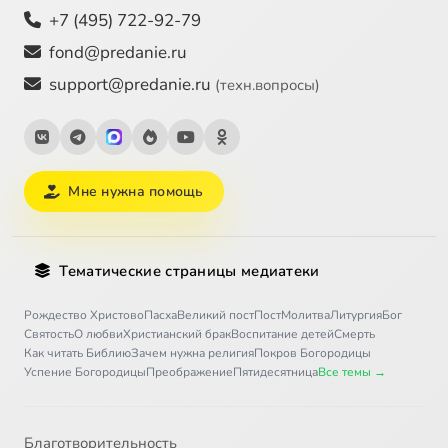
+7 (495) 722-92-79
fond@predanie.ru
support@predanie.ru
(техн.вопросы)
Мне нужна помощь
Тематические страницы медиатеки
Рождество Христово
Пасха
Великий пост
Пост
Молитва
Литургия
Бог
Святость
О любви
Христианский брак
Воспитание детей
Смерть
Как читать Библию
Зачем нужна религия
Покров Богородицы
Успение Богородицы
Преображение
Пятидесятница
Все темы →
Благотворительность