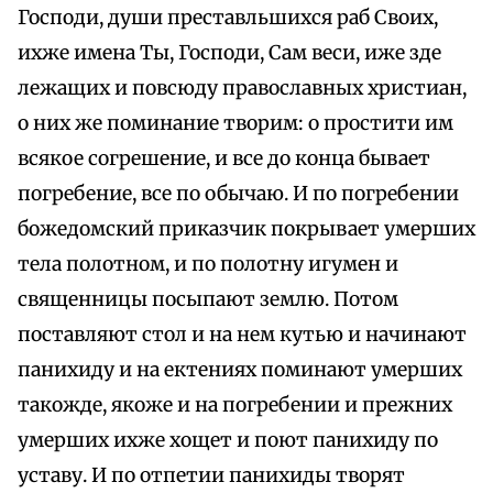
Господи, души преставльшихся раб Своих,
ихже имена Ты, Господи, Сам веси, иже зде
лежащих и повсюду православных христиан,
о них же поминание творим: о простити им
всякое согрешение, и все до конца бывает
погребение, все по обычаю. И по погребении
божедомский приказчик покрывает умерших
тела полотном, и по полотну игумен и
священницы посыпают землю. Потом
поставляют стол и на нем кутью и начинают
панихиду и на ектениях поминают умерших
такожде, якоже и на погребении и прежних
умерших ихже хощет и поют панихиду по
уставу. И по отпетии панихиды творят