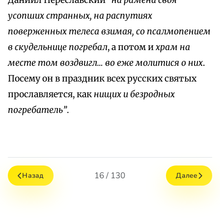
Даниил Переславский
“на рамена своя
усопших странных, на распутиях
поверженных телеса взимая, со псалмопением
в скудельнице погребал
, а потом и
храм на
месте том воздвигл… во еже молитися о них
.
Посему он в праздник всех русских святых
прославляется, как
нищих и безродных
погребатель”
.
16 / 130
Назад
Далее