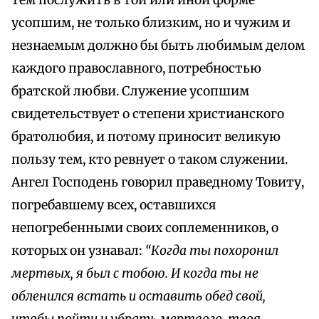
тем послужить в той или иной форме
усопшим, не только близким, но и чужим и
незнаемым должно бы быть любимым делом
каждого православного, потребностью
братской любви. Служение усопшим
свидетельствует о степени христианского
братолюбия, и потому приносит великую
пользу тем, кто ревнует о таком служении.
Ангел Господень говорил праведному Товиту,
погребавшему всех, оставшихся
непогребенными своих соплеменников, о
которых он узнавал:
“Когда ты похоронил
мертвых, я был с тобою. И когда ты не
обленился встать и оставить обед свой,