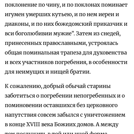
поклонение по чину, и по поклонах поминает
игумен умерших кутьею, и по нем иереи и
диаконы, и по них божедомский приказчик и
вси боголюбивии мужие”. Затем из снедей,
принесенных православными, устроялась
общая поминальная трапеза для духовенства
и всех участников погребения, в особенности
для неимущих и нищей братии.
К сожалению, добрый обычай старины
заботиться о погребении непогребенных и о
поминовении оставшихся без церковного
напутствия совсем забылся с уничтожением
в конце XVIII века Божиих домов. А между