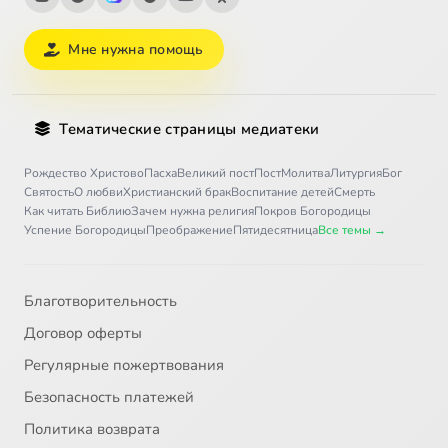
Мне нужна помощь
Тематические страницы медиатеки
Рождество Христово
Пасха
Великий пост
Пост
Молитва
Литургия
Бог
Святость
О любви
Христианский брак
Воспитание детей
Смерть
Как читать Библию
Зачем нужна религия
Покров Богородицы
Успение Богородицы
Преображение
Пятидесятница
Все темы →
Благотворительность
Договор оферты
Регулярные пожертвования
Безопасность платежей
Политика возврата