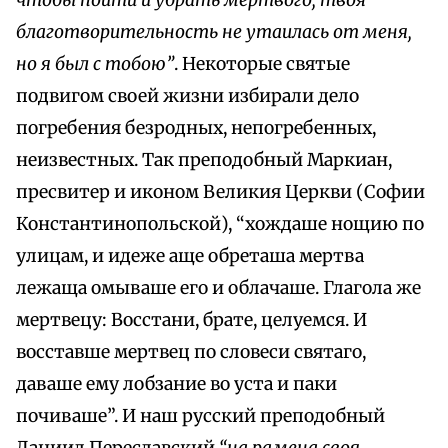
чтобы пойти и убрать мертвого, твоя
благотворительность не утаилась от меня,
но я был с тобою”
. Некоторые святые
подвигом своей жизни избирали дело
погребения безродных, непогребенных,
неизвестных. Так преподобный Маркиан,
пресвитер и иконом Великия Церкви (Софии
Константинопольской), “хождаше нощию по
улицам, и идеже аще обреташа мертва
лежаща омываше его и облачаше. Глагола же
мертвецу: Восстани, брате, целуемся. И
восставше мертвец по словеси святаго,
даваше ему лобзание во уста и паки
почиваше”. И наш русский преподобный