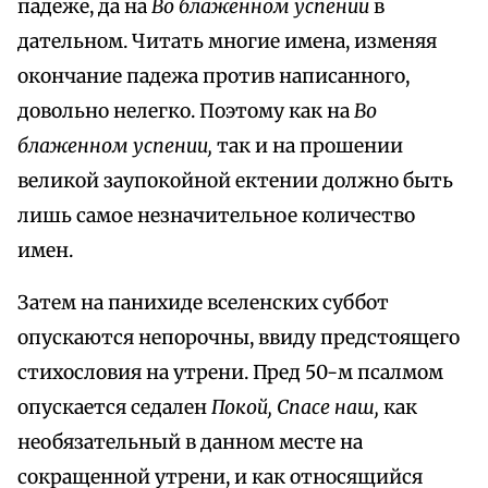
падеже, да на
Во блаженном успении
в
дательном. Читать многие имена, изменяя
окончание падежа против написанного,
довольно нелегко. Поэтому как на
Во
блаженном успении,
так и на прошении
великой заупокойной ектении должно быть
лишь самое незначительное количество
имен.
Затем на панихиде вселенских суббот
опускаются непорочны, ввиду предстоящего
стихословия на утрени. Пред 50-м псалмом
опускается седален
Покой, Спасе наш,
как
необязательный в данном месте на
сокращенной утрени, и как относящийся