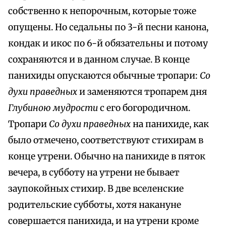
собственно к непорочным, которые тоже
опущены. Но седальны по 3-й песни канона,
кондак и икос по 6-й обязательны и потому
сохраняются и в данном случае. В конце
панихиды опускаются обычные тропари:
Со
духи праведных
и заменяются тропарем дня
Глубиною мудрости
с его богородичном.
Тропари
Со духи праведных
на панихиде, как
было отмечено, соответствуют стихирам в
конце утрени. Обычно на панихиде в пяток
вечера, в субботу на утрени не бывает
заупокойных стихир. В две вселенские
родительские субботы, хотя накануне
совершается панихида, и на утрени кроме