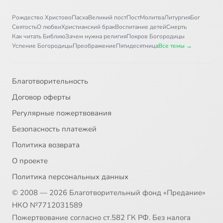
Рождество Христово
Пасха
Великий пост
Пост
Молитва
Литургия
Бог
Святость
О любви
Христианский брак
Воспитание детей
Смерть
Как читать Библию
Зачем нужна религия
Покров Богородицы
Успение Богородицы
Преображение
Пятидесятница
Все темы →
Благотворительность
Договор оферты
Регулярные пожертвования
Безопасность платежей
Политика возврата
О проекте
Политика персональных данных
© 2008 — 2026 Благотворительный фонд «Предание»
НКО №7712031589
Пожертвование согласно ст.582 ГК РФ. Без налога