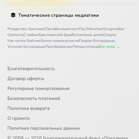
Тематические страницы медиатеки
Рождество Христово
Пасха
Великий пост
Пост
Молитва
Литургия
Бог
Святость
О любви
Христианский брак
Воспитание детей
Смерть
Как читать Библию
Зачем нужна религия
Покров Богородицы
Успение Богородицы
Преображение
Пятидесятница
Все темы →
Благотворительность
Договор оферты
Регулярные пожертвования
Безопасность платежей
Политика возврата
О проекте
Политика персональных данных
© 2008 — 2026 Благотворительный фонд «Предание»