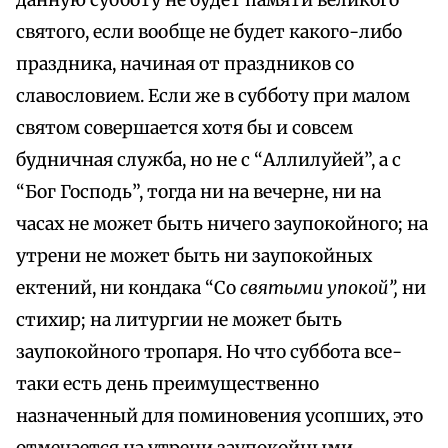
данную субботу не будет памяти великого
святого, если вообще не будет какого-либо
праздника, начиная от праздников со
славословием. Если же в субботу при малом
святом совершается хотя бы и совсем
будничная служба, но не с “Аллилуйей”, а с
“Бог Господь”, тогда ни на вечерне, ни на
часах не может быть ничего заупокойного; на
утрени не может быть ни заупокойных
ектений, ни кондака “Со
святыми упокой”,
ни
стихир; на литургии не может быть
заупокойного тропаря. Но что суббота все-
таки есть день преимущественно
назначенный для поминовения усопших, это