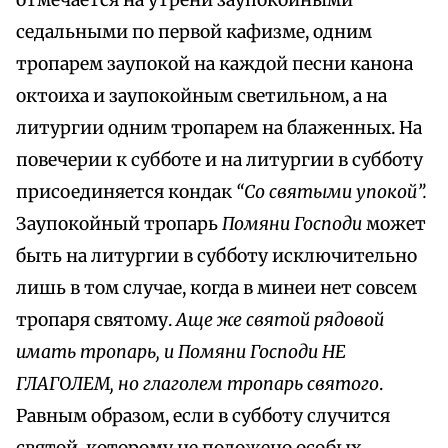
отмечается на утрени заупокойными
седальными по первой кафизме, одним
тропарем заупокой на каждой песни канона
октоиха и заупокойным светильном, а на
литургии одним тропарем на блаженных. На
повечерии к субботе и на литургии в субботу
присоединяется кондак
“Со святыми упокой”.
Заупокойный тропарь
Помяни Господи
может
быть на литургии в субботу исключительно
лишь в том случае, когда в минеи нет совсем
тропаря святому.
Аще же святой рядовой
имать тропарь, и Помяни Господи НЕ
ГЛАГОЛЕМ, но глаголем тропарь святого
.
Равным образом, если в субботу случится