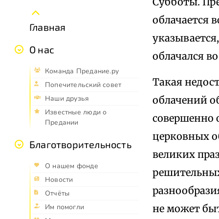
Субботы. Пр
облачается в
Главная
указывается
О нас
облачался в
Команда Предание.ру
Такая недос
Попечительский совет
облачений об
Наши друзья
Известные люди о
совершенно 
Предании
церковных о
Благотворительность
великих пра
О нашем фонде
решительных
Новости
разнообрази
Отчёты
не может быт
Им помогли