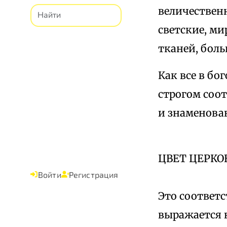
величествен
светские, м
тканей, бол
Как все в б
строгом соо
и знаменова
ЦВЕТ ЦЕРК
Войти
Регистрация
Это соответ
выражается 