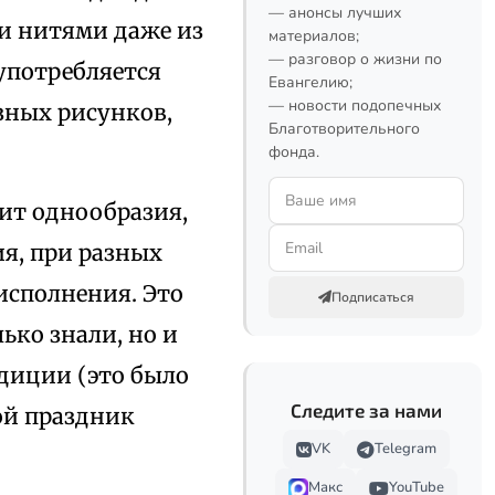
— анонсы лучших
ли нитями даже из
материалов;
— разговор о жизни по
употребляется
Евангелию;
— новости подопечных
зных рисунков,
Благотворительного
фонда.
пит однообразия,
ия, при разных
 исполнения. Это
Подписаться
ько знали, но и
диции (это было
Следите за нами
кой праздник
VK
Telegram
Макс
YouTube