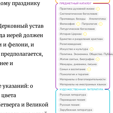
дому празднику
ПРЕДМЕТНЫЙ КАТАЛОГ
Практика духовной жизни
Систематическое богословие
Проповеди, беседы
Апологетика
Философия
Патрология
Церковный устав
Литургическое богословие
История Церкви
гда иерей должен
Единство и разделения христиан
и и фелони, и
Религиоведение
Искусство и культура
 предполагается,
Политика. Экономика. Общество. Публи
Жития святых, биографии
нее и
Мемуары, дневники, письма
Семья и воспитание
Психология и терапия
Материалы о благотворительности
Материалы на иностранных языках
 указаний: о
ХУДОЖЕСТВЕННАЯ ЛИТЕРАТУРА
 цвета
Русская литература
Переводная поэзия
етверга и Великой
Русская поэзия
Зарубежная литература