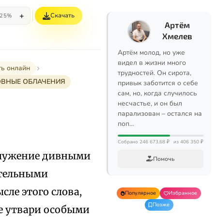
+
Скачать
25%
Артём
Хмелев
Артём молод, но уже
видел в жизни много
ть онлайн
трудностей. Он сирота,
ОВНЫЕ ОБЛАЧЕНИЯ
привык заботится о себе
сам, но, когда случилось
несчастье, и он был
парализован – остался на
поп…
Собрано 246 673,68 ₽
из 406 350 ₽
ослужение дивными
Помочь
ательными
сле этого слова,
Популярное
Избранное
Позже
е утвари особыми