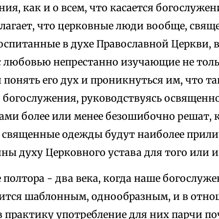
ния, как и о всем, что касается богослуже
олагает, что церковные люди вообще, свя
воспитанные в духе Православной Церкви, 
с любовью непрестанно изучающие не тольк
понять его дух и проникнуться им, что т
 богослужения, руководствуясь освященн
сами более или менее безошибочно решат, 
а священные одежды будут наиболее прил
ны духу Церковного устава для того или и
 полтора - два века, когда наше богослужен
вится шаблонным, однообразным, и в отн
в практику употребление для них парчи по