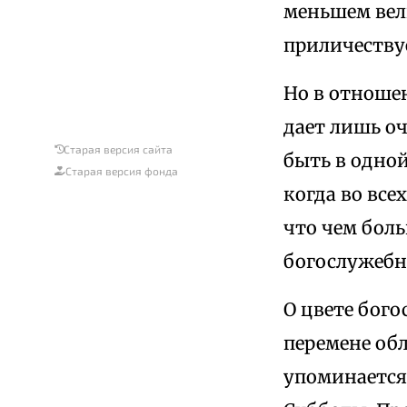
меньшем вел
приличеству
Но в отноше
дает лишь оч
Старая версия сайта
быть в одной
Старая версия фонда
когда во все
что чем боль
богослужебн
О цвете бого
перемене обл
упоминается