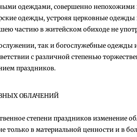
ными одеждами, совершенно непохожими
ирские одежды, устрояя церковные одежды 
ьшею частию в житейском обиходе не упо
огослужении, так и богослужебные одежды 
тветствии с различной степенью торжеств
нием праздников.
ОВНЫХ ОБЛАЧЕНИЙ
ственное степени праздников изменение о
не только в материальной ценности и в бо