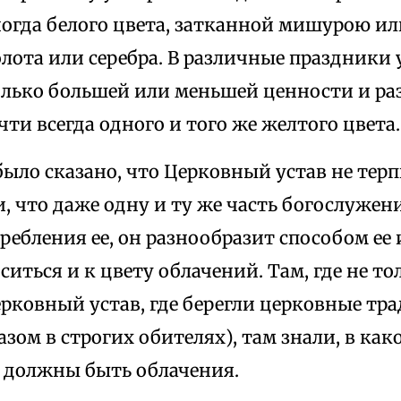
ногда белого цвета, затканной мишурою и
лота или серебра. В различные праздники 
олько большей или меньшей ценности и ра
чти всегда одного и того же желтого цвета.
ыло сказано, что Церковный устав не тер
 что даже одну и ту же часть богослужен
ребления ее, он разнообразит способом ее
иться и к цвету облачений. Там, где не тол
рковный устав, где берегли церковные тра
зом в строгих обителях), там знали, в ка
а должны быть облачения.