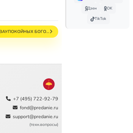
Дзен
OK
TikTok
 ЗАУПОКОЙНЫХ БОГО…
+7 (495) 722-92-79
fond@predanie.ru
support@predanie.ru
(техн.вопросы)