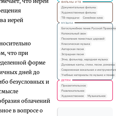
мечает, что иерей
ФИЛЬМЫ И ТВ
Документальные фильмы
крещения
Художественные фильмы
ТВ-передачи
Семейное кино
ва иерей
МУЗЫКА
Богослужебное пение Русской Правосл
Колокольный звон
Песнопения поместных церквей
тносительно
Классическая музыка
Авторская песня
м, что при
Эстрадная песня
Этно, фольклор, народная музыка
ределенной форме
Духовные канты, стихи, песни, романсы
Современная вокальная и инструментал
ничных дней до
Учебные материалы по музыке и пению
ДЕТЯМ
ибо безусловных и
Просветительское
 смысле
Развлекательное
Художественное
Музыкальное
образия облачений
вное в вопросе о