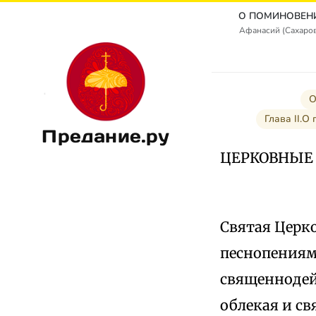
Афанасий (Сахаро
О
Глава II.
Предание.ру
ЦЕРКОВНЫЕ
Святая Церк
песнопениям
священнодейс
облекая и с