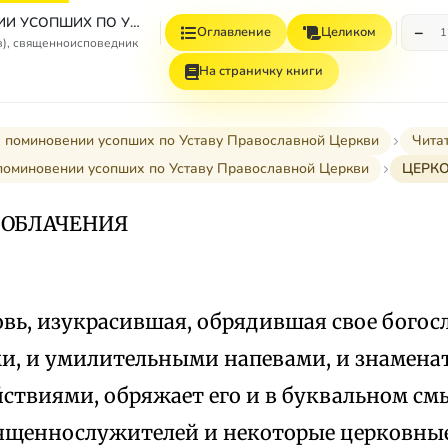
О ПОМИНОВЕНИИ УСОПШИХ ПО УСТАВУ ПРАВОСЛАВНОЙ ЦЕРКВИ
−
Оглавление
Целиком
1
в), священноисповедник
На страничку книги
 поминовении усопших по Уставу Православной Церкви
Чита
О поминовении усопших по Уставу Православной Церкви
ЦЕРК
 ОБЛАЧЕНИЯ
овь, изукрасившая, обрядившая свое бог
и, и умилительными напевами, и знамен
твиями, обряжает его и в буквальном смы
вященнослужителей и некоторые церковны