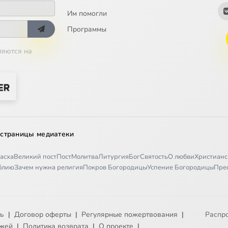
Им помогли
Программы
ляются на
 страницы медиатеки
асха
Великий пост
Пост
Молитва
Литургия
Бог
Святость
О любви
Христианс
иблию
Зачем нужна религия
Покров Богородицы
Успение Богородицы
Пре
ть
|
Договор оферты
|
Регулярные пожертвования
|
Распр
ежей
|
Политика возврата
|
О проекте
|