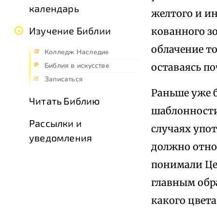
календарь
желтого и и
Изучение Библии
кованного зо
облачение т
Колледж Наследие
оставаясь по
Библия в искусстве
Записаться
Раньше уже б
Читать Библию
шаблонности,
Рассылки и
случаях упот
уведомления
должно относ
понимали Це
главным обра
какого цвет