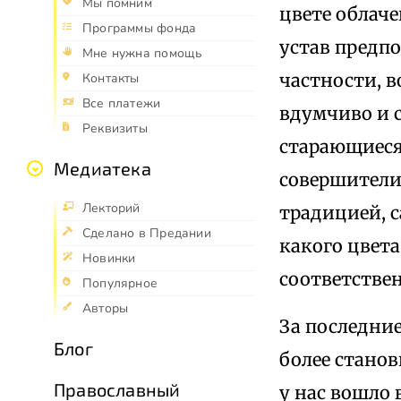
Мы помним
цвете облаче
Программы фонда
устав предп
Мне нужна помощь
частности, 
Контакты
Все платежи
вдумчиво и 
Реквизиты
старающиеся 
Медиатека
совершители
Лекторий
традицией, 
Сделано в Предании
какого цвет
Новинки
соответствен
Популярное
Авторы
За последние
Блог
более стано
Православный
у нас вошло 