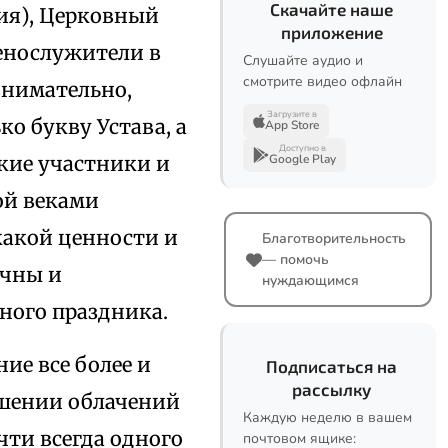
Скачайте наше
ния), Церковный
приложение
щенослужители в
Слушайте аудио и
смотрите видео офлайн
внимательно,
Загрузите в
о букву Устава, а
App Store
Доступно в
акие участники и
Google Play
ой веками
какой ценности и
Благотворительность
— помочь
ичны и
нуждающимся
ного праздника.
ие все более и
Подписаться на
рассылку
ошении облачений
Каждую неделю в вашем
чти всегда одного
почтовом ящике: