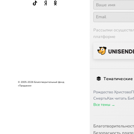
Рассылки осуществ
платформе
Тематические
© 2005-2026 Благотворительный фонд
«Предание»
Рождество Христово
П
Смерть
Как читать Б
Все темы →
Благотворительнос
Безопасность плат