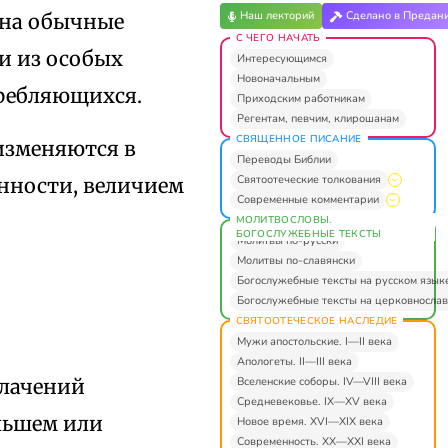
Наш лекторий
Сделано в Предан
 на обычные
С ЧЕГО НАЧАТЬ
и из особых
Интересующимся
Новоначальным
требляющихся.
Приходским работникам
Регентам, певчим, клирошанам
СВЯЩЕННОЕ ПИСАНИЕ
изменяются в
Переводы Библии
Святоотеческие толкования
енности, величием
Современные комментарии
МОЛИТВОСЛОВЫ.
БОГОСЛУЖЕБНЫЕ ТЕКСТЫ
Молитвы по-русски
Молитвы по-славянски
Богослужебные тексты на русском язык
Богослужебные тексты на церковнослав
СВЯТООТЕЧЕСКОЕ НАСЛЕДИЕ
Мужи апостольские. I—II века
Апологеты. II—III века
Вселенские соборы. IV—VIII века
блачений
Средневековье. IX—XV века
льшем или
Новое время. XVI—XIX века
Современность. XX—XXI века