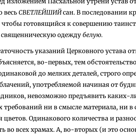
ед изложением Пасхальной утрени устав от
о весь
СВЕТЛЕЙШИЙ
сан. В последовании 
, чтобы готовящийся к совершению таинст
о священническую одежду
белую.
таточность указаний Церковного устава о
ъясняется, во-первых, тем обстоятельство
одинаковой до мелких деталей, строго оп
блачений, употребляемой начиная от буд
здников, невозможно предъявить каких-л
 требований ни в смысле материала, ни в
я цветов. Одинакового количества и разно
ь во всех храмах. А, во-вторых (и это осно