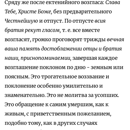
Сряду же после ектенийного возгласа:
Слава
Тебе, Христе Боже,
без предварительного
Честнейшую
и отпуст. По отпусте
всия
братия рекут гласом,
т. е. все вместе
возгласят, громко проговорят трижды
вечная
ваша память достоблажении отцы и братия
наши, приснопоминаемии,
завершая каждое
возглашение поклоном по дню - земным или
поясным. Это трогательное воззвание и
поклонение особенно умилительно и
знаменательно. Это не молитва за усопших.
Это обращение к самим умершим, как к
живым, с приветственным пожеланием,
подобно тому, как в других случаях