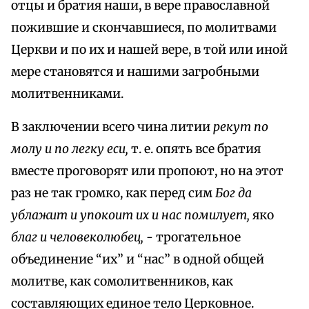
отцы и братия наши, в вере православной
пожившие и скончавшиеся, по молитвами
Церкви и по их и нашей вере, в той или иной
мере становятся и нашими загробными
молитвенниками.
В заключении всего чина литии
рекут по
молу и по легку еси,
т. е. опять все братия
вместе проговорят или пропоют, но на этот
раз не так громко, как перед сим
Бог да
ублажит и упокоит их и нас помилует,
яко
благ и человеколюбец, -
трогательное
объединение “их” и “нас” в одной общей
молитве, как сомолитвенников, как
составляющих единое тело Церковное.