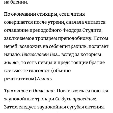
на бдении.
По окончании стихиры, если лития
совершается после утрени, сначала читается
оглашение преподобного Феодора Студита,
заключаемое тропарем преподобному. Потом
иерей, возложив на себя епитрахиль, полагает
начало:
Благословен Бог…
вслед за которым
мы же,
то есть певцы и предстоящие братие
все вместе глаголют (обычно
речитативом).
Аминь.
Трисвятое
и
Отче наш.
После возгласа поются
заупокойные тропари
Со духи праведных.
Затем следует заупокойная сугубая ектения.