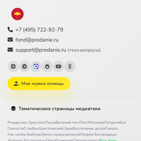
+7 (495) 722-92-79
fond@predanie.ru
support@predanie.ru
(техн.вопросы)
Мне нужна помощь
Тематические страницы медиатеки
Рождество Христово
Пасха
Великий пост
Пост
Молитва
Литургия
Бог
Святость
О любви
Христианский брак
Воспитание детей
Смерть
Как читать Библию
Зачем нужна религия
Покров Богородицы
Успение Богородицы
Преображение
Пятидесятница
Все темы →