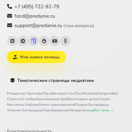
+7 (495) 722-92-79
fond@predanie.ru
support@predanie.ru
(техн.вопросы)
Мне нужна помощь
Тематические страницы медиатеки
Рождество Христово
Пасха
Великий пост
Пост
Молитва
Литургия
Бог
Святость
О любви
Христианский брак
Воспитание детей
Смерть
Как читать Библию
Зачем нужна религия
Покров Богородицы
Успение Богородицы
Преображение
Пятидесятница
Все темы →
Благотворительность