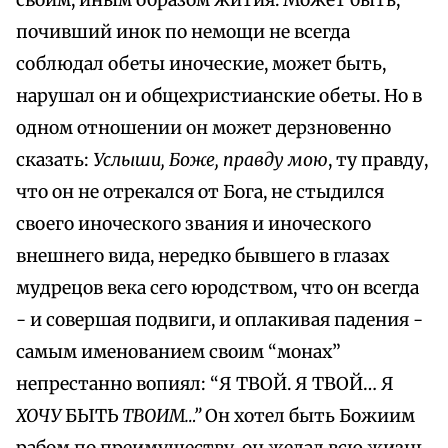
своим, иным образом жития. Может быть,
почивший инок по немощи не всегда
соблюдал обеты иноческие, может быть,
нарушал он и общехристианские обеты. Но в
одном отношении он может дерзновенно
сказать:
Услыши, Боже, правду мою
, ту правду,
что он не отрекался от Бога, не стыдился
своего иноческого звания и иноческого
внешнего вида, нередко бывшего в глазах
мудрецов века сего юродством, что он всегда
- и совершая подвиги, и оплакивая падения -
самым именованием своим “монах”
непрестанно вопиял: “Я ТВОЙ. Я ТВОЙ… Я
ХОЧУ
БЫТЬ
ТВОИМ…”
Он хотел быть Божиим