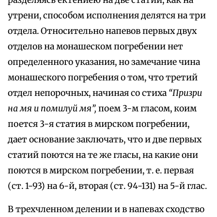
разделяясь ектениею на две статии, как на
утрени, способом исполнения делятся на три
отдела. Относительно напевов первых двух
отделов на монашеском погребении нет
определенного указания, но замечание чина
монашеского погребения о том, что третий
отдел непорочных, начиная со стиха
“Призри
на мя и помилуй мя”,
поем 3-м гласом, коим
поется 3-я статия в мирском погребении,
дает основание заключать, что и две первых
статий поются на те же гласы, на какие они
поются в мирском погребении, т. е. первая
(ст. 1-93) на 6-й, вторая (ст. 94-131) на 5-й глас.
В трехчленном делении и в напевах сходство