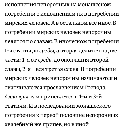
исполнения непорочных на монашеском
погребении с исполнением их в погребении
мирских человек. А в остальном все иное. В
погребении мирских человек непорочны
делятся по славам. В иноческом погребении
1-я статия до
среды,
а вторая делится на две
части: 1-я от
среды
до окончания второй
славы, 2-я - вся третья слава. В погребении
мирских человек непорочны начинаются и
оканчиваются прославлением Господа.
Аллилуйя
там припевается к 1-й и 3-й
статиям. И в последовании монашеского
погребения к первой половине непорочных
хвалебный же припев, но в иной