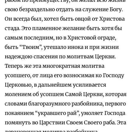
рабом по преимуществу, он желал всю жизнь
свою безраздельно отдать на служение Богу.
Он всегда был, хотел быть овцой от Христова
стада. Это пламенное желание быть хотя бы
самым последним, но в Христовой ограде,
быть “Твоим”, утешало инока и при жизни
надеждою спасения по молитвам Церкви.
Теперь же эта многократная молитва
усопшего, от лица его возносимая ко Господу
Церковью, в дальнейшем усиливается
молением об усопшем Самой Церкви, которая
словами благоразумного разбойника, первого
покаянием “укравшего рай”, умоляет Господа
помянуть во Царствии Своем Своего раба. Эта