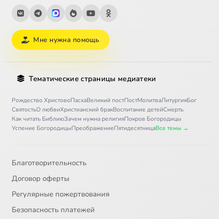
Мне нужна помощь
Тематические страницы медиатеки
Рождество Христово
Пасха
Великий пост
Пост
Молитва
Литургия
Бог
Святость
О любви
Христианский брак
Воспитание детей
Смерть
Как читать Библию
Зачем нужна религия
Покров Богородицы
Успение Богородицы
Преображение
Пятидесятница
Все темы →
Благотворительность
Договор оферты
Регулярные пожертвования
Безопасность платежей