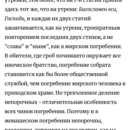
утреней, тем более, что на 1-й статии припев
здесь тот же, что на утрени:
Багословен еси,
Господи,
и каждая их двух статий
заканчивается, как на утрени, троекратным
повторением последних двух стихов, а не
“слава” и “ныне”, как в мирском погребении.
В обители, где гроб почившего окружает все
иноческое братство, погребение собрата
становится как бы более общественной
службой, чем погребение мирского человека в
приходском храме. Но трехчленное деление
непорочных - отличительная особенность
всех чинов погребения. Поэтому и в
монашеском погребении непорочны,