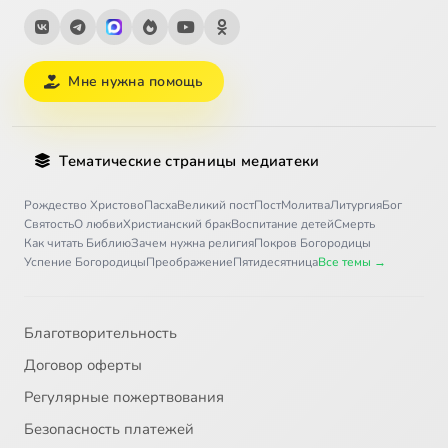
Мне нужна помощь
Тематические страницы медиатеки
Рождество Христово
Пасха
Великий пост
Пост
Молитва
Литургия
Бог
Святость
О любви
Христианский брак
Воспитание детей
Смерть
Как читать Библию
Зачем нужна религия
Покров Богородицы
Успение Богородицы
Преображение
Пятидесятница
Все темы →
Благотворительность
Договор оферты
Регулярные пожертвования
Безопасность платежей