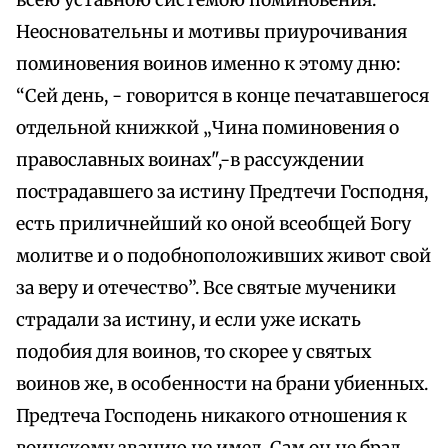
всею уставною системою поминовения.
Неосновательны и мотивы приурочивания
поминовения воинов именно к этому дню:
“Сей день, - говорится в конце печатавшегося
отдельной книжкой „Чина поминовения о
православных воинах",-в рассуждении
пострадавшего за истину Предтечи Господня,
есть приличнейший ко оной всеобщей Богу
молитве и о подобноположивших живот свой
за веру и отечество”. Все святые мученики
страдали за истину, и если уже искать
подобия для воинов, то скорее у святых
воинов же, в особенности на брани убиенных.
Предтеча Господень никакого отношения к