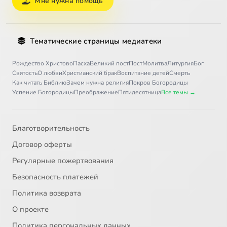
Мне нужна помощь
Тематические страницы медиатеки
Рождество Христово
Пасха
Великий пост
Пост
Молитва
Литургия
Бог
Святость
О любви
Христианский брак
Воспитание детей
Смерть
Как читать Библию
Зачем нужна религия
Покров Богородицы
Успение Богородицы
Преображение
Пятидесятница
Все темы →
Благотворительность
Договор оферты
Регулярные пожертвования
Безопасность платежей
Политика возврата
О проекте
Политика персональных данных