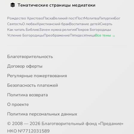
Тематические страницы медиатеки
Рождество Христово
Пасха
Великий пост
Пост
Молитва
Литургия
Бог
Святость
О любви
Христианский брак
Воспитание детей
Смерть
Как читать Библию
Зачем нужна религия
Покров Богородицы
Успение Богородицы
Преображение
Пятидесятница
Все темы →
Благотворительность
Договор оферты
Регулярные пожертвования
Безопасность платежей
Политика возврата
О проекте
Политика персональных данных
© 2008 — 2026 Благотворительный фонд «Предание»
НКО №7712031589