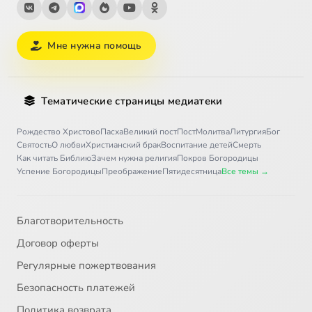
Мне нужна помощь
Тематические страницы медиатеки
Рождество Христово
Пасха
Великий пост
Пост
Молитва
Литургия
Бог
Святость
О любви
Христианский брак
Воспитание детей
Смерть
Как читать Библию
Зачем нужна религия
Покров Богородицы
Успение Богородицы
Преображение
Пятидесятница
Все темы →
Благотворительность
Договор оферты
Регулярные пожертвования
Безопасность платежей
Политика возврата