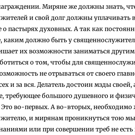
награждении. Миряне же должны знать, ч
жителей и свой долг должны уплачивать в
о пастырях духовных. А так как постоянн
, каким должно быть у священнослужител
ишает их возможности заниматься другим 
ботиться о том, чтобы для священнослуж
озможность не отрываться от своего главн
сех и за вся. Делатель достоин мзды своей, 
ое, требующее большого душевного и физи
 Это во-первых. А во-вторых, необходимо 
жителю, и мирянам проникнуться тою мыс
наниями или при совершении треб не есть 