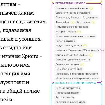
олитвы -
ПРЕДМЕТНЫЙ КАТАЛОГ
Практика духовной жизни
оплачен каким-
Систематическое богословие
Проповеди, беседы
Апологетика
вященнослужителям
Философия
Патрология
Литургическое богословие
, подаваемая
История Церкви
Единство и разделения христиан
живых и усопших.
Религиоведение
Искусство и культура
ь стыдно или
Политика. Экономика. Общество. Публи
Жития святых, биографии
я именем Христа -
Мемуары, дневники, письма
стыню во имя
Семья и воспитание
Психология и терапия
носящих имя
Материалы о благотворительности
Материалы на иностранных языках
служители и
ХУДОЖЕСТВЕННАЯ ЛИТЕРАТУРА
Русская литература
и к общей пользе
Переводная поэзия
Русская поэзия
требы.
Зарубежная литература