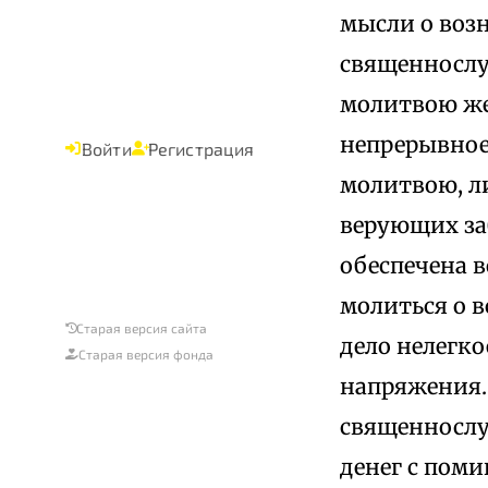
мысли о воз
священнослу
молитвою же 
непрерывное
Войти
Регистрация
молитвою, л
верующих за
обеспечена в
молиться о в
Старая версия сайта
дело нелегк
Старая версия фонда
напряжения.
священнослу
денег с поми