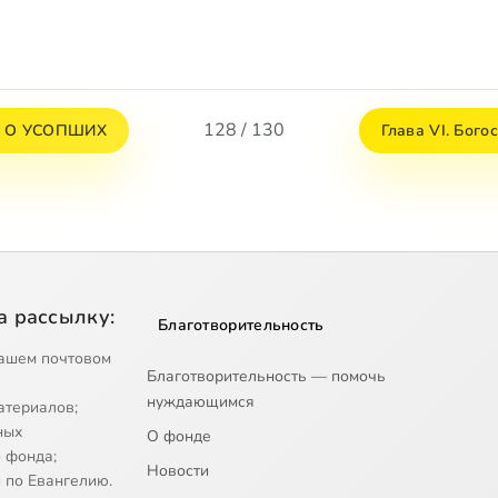
128 / 130
 О УСОПШИХ
Глава VI. Бог
а рассылку:
Благотворительность
ашем почтовом
Благотворительность — помочь
нуждающимся
атериалов;
ных
О фонде
 фонда;
Новости
 по Евангелию.