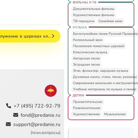
ФИЛЬМЫ И ТВ
Документальные фильмы
Художественные фильмы
ТВ-передачи
Семейное кино
МУЗЫКА
Богослужебное пение Русской Правосл
ослужение в церквах кл…
Колокольный звон
Песнопения поместных церквей
Классическая музыка
Авторская песня
Эстрадная песня
Этно, фольклор, народная музыка
Духовные канты, стихи, песни, романсы
Современная вокальная и инструментал
Учебные материалы по музыке и пению
ДЕТЯМ
Просветительское
+7 (495) 722-92-79
Развлекательное
Художественное
Музыкальное
fond@predanie.ru
support@predanie.ru
(техн.вопросы)