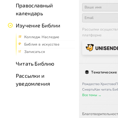
Православный
календарь
Изучение Библии
Рассылки осуществ
платформе
Колледж Наследие
Библия в искусстве
Записаться
Читать Библию
Тематические
Рассылки и
уведомления
Рождество Христово
П
Смерть
Как читать Б
Все темы →
Благотворительнос