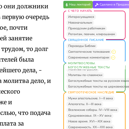
Наш лекторий
Сделано в Предан
то они должники
С ЧЕГО НАЧАТЬ
 первую очередь
Интересующимся
Новоначальным
ое, почти
Приходским работникам
Регентам, певчим, клирошанам
ей занятие
СВЯЩЕННОЕ ПИСАНИЕ
Переводы Библии
трудом, то долг
Святоотеческие толкования
Современные комментарии
ителей была
МОЛИТВОСЛОВЫ.
БОГОСЛУЖЕБНЫЕ ТЕКСТЫ
ейшего дела, -
Молитвы по-русски
Молитвы по-славянски
а молитва дело, и
Богослужебные тексты на русском язык
Богослужебные тексты на церковнослав
ческого
СВЯТООТЕЧЕСКОЕ НАСЛЕДИЕ
Мужи апостольские. I—II века
же и
Апологеты. II—III века
Вселенские соборы. IV—VIII века
лью, что подача
Средневековье. IX—XV века
Новое время. XVI—XIX века
плата за
Современность. XX—XXI века