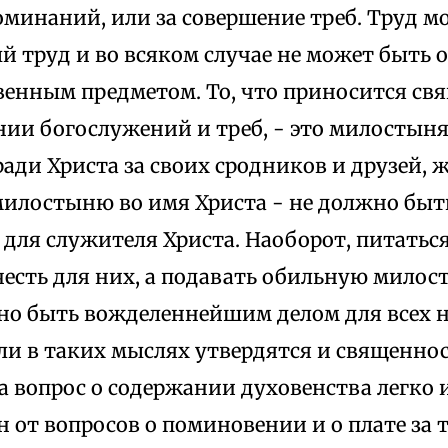
оминаний, или за совершение треб. Труд м
й труд и во всяком случае не может быть 
венным предметом. То, что приносится с
нии богослужений и треб, - это милостыня
ади Христа за своих сродников и друзей, 
илостыню во имя Христа - не должно быт
для служителя Христа. Наоборот, питатьс
честь для них, а подавать обильную мило
но быть вожделеннейшим делом для всех 
сли в таких мыслях утвердятся и священно
а вопрос о содержании духовенства легко 
н от вопросов о поминовении и о плате за 