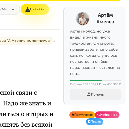
+
Скачать
25%
Артём
Хмелев
Артём молод, но уже
видел в жизни много
ава V. Чтение помянников
трудностей. Он сирота,
привык заботится о себе
сам, но, когда случилось
несчастье, и он был
парализован – остался на
поп…
Собрано 250 153,71 ₽
из 406 350 ₽
сной связи с
Помочь
… Надо же знать и
литься о вторых и
Популярное
Избранное
Позже
олнять без всякой