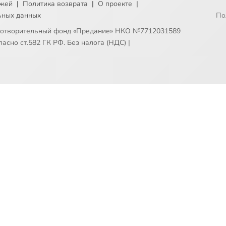
ежей
|
Политика возврата
|
О проекте
|
ьных данных
По
готворительный фонд «Предание» НКО №7712031589
асно ст.582 ГК РФ. Без налога (НДС)
|