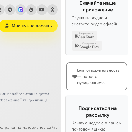
Скачайте наше
приложение
Слушайте аудио и
смотрите видео офлайн
Мне нужна помощь
Загрузите в
App Store
Доступно в
Google Play
Благотворительность
— помочь
нуждающимся
кий брак
Воспитание детей
ображение
Пятидесятница
Подписаться на
рассылку
Каждую неделю в вашем
остранение материалов сайта
почтовом ящике: