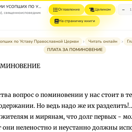
О ПОМИНОВЕНИИ УСОПШИХ ПО УСТАВУ ПРАВОСЛАВНОЙ ЦЕРКВИ
−
Оглавление
Целиком
1
в), священноисповедник
На страничку книги
сопших по Уставу Православной Церкви
Читать онлайн
Гл
ПЛАТА ЗА ПОМИНОВЕНИЕ
ПОМИНОВЕНИЕ
тва вопрос о поминовении у нас стоит в те
одержании. Но ведь надо же их разделить!
жителям и мирянам, что долг первых - мо
г они неленостно и неустанно должны исп