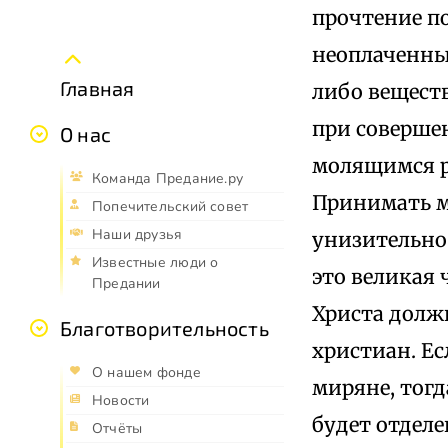
прочтение п
неоплаченны
Главная
либо вещест
при соверше
О нас
молящимся р
Команда Предание.ру
Принимать м
Попечительский совет
Наши друзья
унизительно 
Известные люди о
это великая 
Предании
Христа долж
Благотворительность
христиан. Е
О нашем фонде
миряне, тогд
Новости
будет отделе
Отчёты