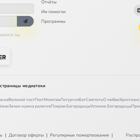
Отчёты
Им помогли
Программы
ляются на
 страницы медиатеки
асха
Великий пост
Пост
Молитва
Литургия
Бог
Святость
О любви
Христианс
иблию
Зачем нужна религия
Покров Богородицы
Успение Богородицы
Пре
ть
|
Договор оферты
|
Регулярные пожертвования
|
Распр