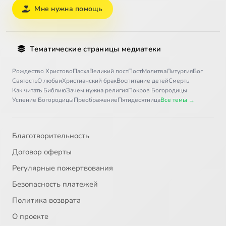
Мне нужна помощь
Тематические страницы медиатеки
Рождество Христово
Пасха
Великий пост
Пост
Молитва
Литургия
Бог
Святость
О любви
Христианский брак
Воспитание детей
Смерть
Как читать Библию
Зачем нужна религия
Покров Богородицы
Успение Богородицы
Преображение
Пятидесятница
Все темы →
Благотворительность
Договор оферты
Регулярные пожертвования
Безопасность платежей
Политика возврата
О проекте