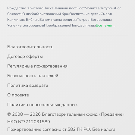
Рождество Христово
Пасха
Великий пост
Пост
Молитва
Литургия
Бог
Святость
О любви
Христианский брак
Воспитание детей
Смерть
Как читать Библию
Зачем нужна религия
Покров Богородицы
Успение Богородицы
Преображение
Пятидесятница
Все темы →
Благотворительность
Договор оферты
Регулярные пожертвования
Безопасность платежей
Политика возврата
О проекте
Политика персональных данных
© 2008 — 2026 Благотворительный фонд «Предание»
НКО №7712031589
Пожертвование согласно ст.582 ГК РФ. Без налога