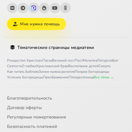
Мне нужна помощь
Тематические страницы медиатеки
Рождество Христово
Пасха
Великий пост
Пост
Молитва
Литургия
Бог
Святость
О любви
Христианский брак
Воспитание детей
Смерть
Как читать Библию
Зачем нужна религия
Покров Богородицы
Успение Богородицы
Преображение
Пятидесятница
Все темы →
Благотворительность
Договор оферты
Регулярные пожертвования
Безопасность платежей