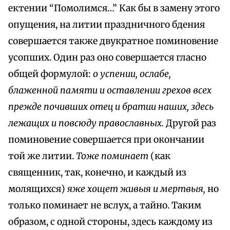
ектении “Помолимся…” Как бы в замену этого
опущения, на литии праздничного бдения
совершается также двукратное поминовение
усопших. Один раз оно совершается гласно
общей формулой:
о успении, ослабе,
блаженной памяти и оставлении грехов всех
прежде почивших отец и братии наших, здесь
лежащих и повсюду православных.
Другой раз
поминовение совершается при окончании
той же литии.
Тоже поминает
(как
священник, так, конечно, и каждый из
молящихся)
яже хощет живыя и мертвыя,
но
только поминает не вслух, а тайно. Таким
образом, с одной стороны, здесь каждому из