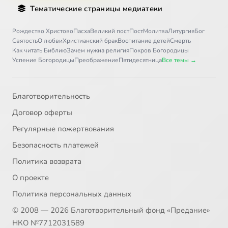
Тематические страницы медиатеки
Рождество Христово
Пасха
Великий пост
Пост
Молитва
Литургия
Бог
Святость
О любви
Христианский брак
Воспитание детей
Смерть
Как читать Библию
Зачем нужна религия
Покров Богородицы
Успение Богородицы
Преображение
Пятидесятница
Все темы →
Благотворительность
Договор оферты
Регулярные пожертвования
Безопасность платежей
Политика возврата
О проекте
Политика персональных данных
© 2008 — 2026 Благотворительный фонд «Предание»
НКО №7712031589