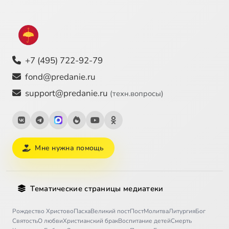
+7 (495) 722-92-79
fond@predanie.ru
support@predanie.ru
(техн.вопросы)
Мне нужна помощь
Тематические страницы медиатеки
Рождество Христово
Пасха
Великий пост
Пост
Молитва
Литургия
Бог
Святость
О любви
Христианский брак
Воспитание детей
Смерть