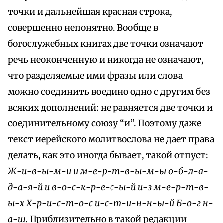
точки и дальнейшая красная строка,
совершенно непонятно. Вообще в
богослужебных книгах две точки означают
речь неоконченную и никогда не означают,
что разделяемые ими фразы или слова
можно соединить воедино одно с другим без
всяких дополнений: не равняется две точки и
соединительному союзу “и”. Поэтому даже
текст иерейского молитвослова не дает права
делать, как это иногда бывает, такой отпуст:
Ж-и-в-ы-м-и и м-е-р-т-в-ы-м-ы о-б-л-а-
д-а-я-й и в-о-с-к-р-е-с-ы-й и-з м-е-р-т-в-
ы-х Х-р-и-с-т-о-с и-с-т-и-н-н-ы-й Б-о-г н-
а-ш.
Приблизительно в такой редакции