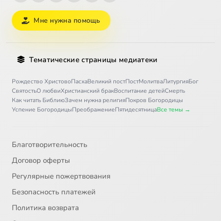
Мне нужна помощь
Тематические страницы медиатеки
Рождество Христово
Пасха
Великий пост
Пост
Молитва
Литургия
Бог
Святость
О любви
Христианский брак
Воспитание детей
Смерть
Как читать Библию
Зачем нужна религия
Покров Богородицы
Успение Богородицы
Преображение
Пятидесятница
Все темы →
Благотворительность
Договор оферты
Регулярные пожертвования
Безопасность платежей
Политика возврата