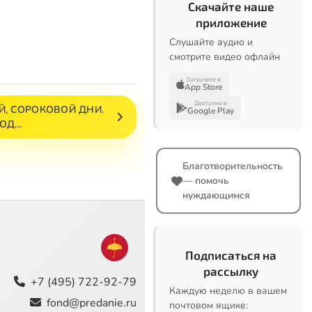
Скачайте наше
приложение
Слушайте аудио и
смотрите видео офлайн
Загрузите в
App Store
Доступно в
Й, СОРОКОВОЙ ДНИ.
Google Play
ГОД…
Благотворительность
— помочь
нуждающимся
Подписаться на
рассылку
+7 (495) 722-92-79
Каждую неделю в вашем
fond@predanie.ru
почтовом ящике: