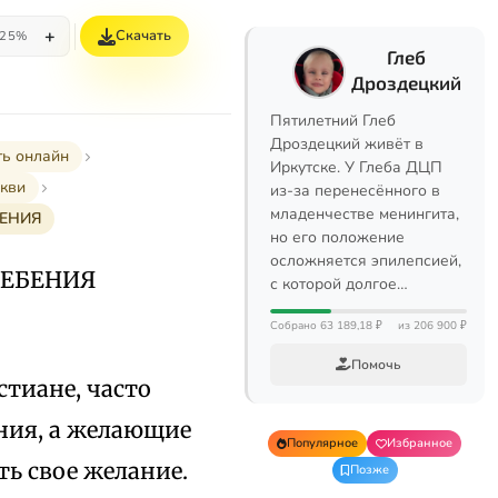
+
Скачать
25%
Глеб
Дроздецкий
Пятилетний Глеб
Дроздецкий живёт в
ть онлайн
Иркутске. У Глеба ДЦП
ркви
из-за перенесённого в
младенчестве менингита,
БЕНИЯ
но его положение
осложняется эпилепсией,
РЕБЕНИЯ
с которой долгое…
Собрано 63 189,18 ₽
из 206 900 ₽
Помочь
тиане, часто
ения, а желающие
Популярное
Избранное
ть свое желание.
Позже