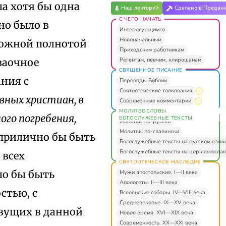
а хотя бы одна
Наш лекторий
Сделано в Предан
С ЧЕГО НАЧАТЬ
но было в
Интересующимся
Новоначальным
можной полнотой
Приходским работникам
Регентам, певчим, клирошанам
заочное
СВЯЩЕННОЕ ПИСАНИЕ
ания с
Переводы Библии
Святоотеческие толкования
авных христиан, в
Современные комментарии
МОЛИТВОСЛОВЫ.
го погребения,
БОГОСЛУЖЕБНЫЕ ТЕКСТЫ
Молитвы по-русски
Молитвы по-славянски
прилично бы быть
Богослужебные тексты на русском язык
Богослужебные тексты на церковнослав
 всех
СВЯТООТЕЧЕСКОЕ НАСЛЕДИЕ
ло бы быть
Мужи апостольские. I—II века
Апологеты. II—III века
стью, с
Вселенские соборы. IV—VIII века
Средневековье. IX—XV века
вущих в данной
Новое время. XVI—XIX века
Современность. XX—XXI века