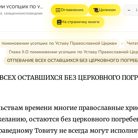
О ПОМИНОВЕНИИ УСОПШИХ ПО УСТАВУ ПРАВОСЛАВНОЙ ЦЕРКВИ
−
Оглавление
Целиком
1
в), священноисповедник
На страничку книги
 поминовении усопших по Уставу Православной Церкви
Чита
Глава II.О поминовении усопших по Уставу Православной Це
ОТПЕВАНИЕ ВСЕХ ОСТАВШИХСЯ БЕЗ ЦЕРКОВНОГО ПОГРЕ
ВСЕХ ОСТАВШИХСЯ БЕЗ ЦЕРКОВНОГО ПОГ
льствам времени многие православные хрис
желанию, остаются без церковного погреб
аведному Товиту не всегда могут исполня