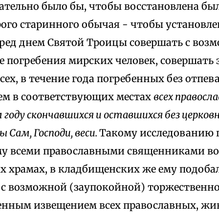
ательно было бы, чтобы восстановлена был
рого старинного обычая - чтобы установле
еред днем Святой Троицы совершать с воз
е погребения мирских человек, совершать 
сех, в течение года погребенных без отпев
м в соответствующих местах
всех правосл
оду скончавшихся и оставшихся без церковно
 Сам, Господи, веси.
Такому исследованию 
у всеми православными священниками во
х храмах, в кладбищенских же ему подоба
 с возможной (заупокойной) торжественно
енным извещением всех православных, жи