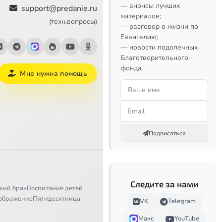
— анонсы лучших
support@predanie.ru
материалов;
(техн.вопросы)
— разговор о жизни по
Евангелию;
— новости подопечных
Благотворительного
фонда.
Мне нужна помощь
Подписаться
Следите за нами
кий брак
Воспитание детей
ображение
Пятидесятница
VK
Telegram
Макс
YouTube