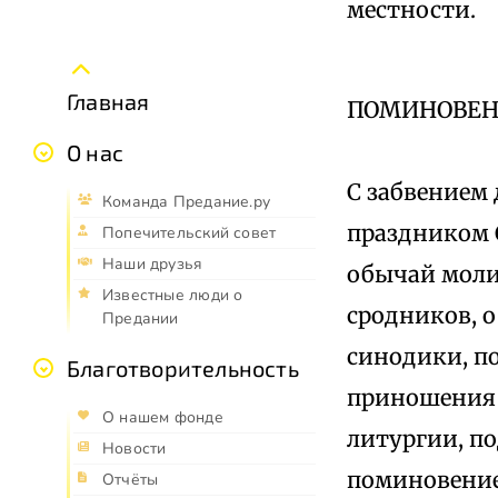
местности.
Главная
ПОМИНОВЕН
О нас
С забвением 
Команда Предание.ру
праздником С
Попечительский совет
Наши друзья
обычай моли
Известные люди о
сродников, о
Предании
синодики, п
Благотворительность
приношения 
О нашем фонде
литургии, п
Новости
поминовение 
Отчёты