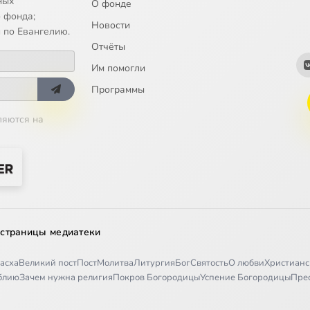
ных
О фонде
 фонда;
Новости
 по Евангелию.
Отчёты
Им помогли
Программы
ляются на
 страницы медиатеки
асха
Великий пост
Пост
Молитва
Литургия
Бог
Святость
О любви
Христианс
иблию
Зачем нужна религия
Покров Богородицы
Успение Богородицы
Пре