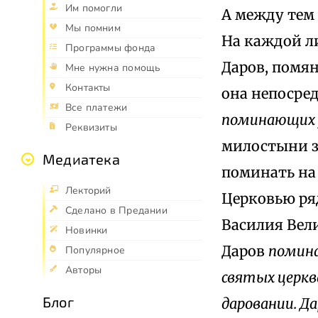
Им помогли
А между тем 
Мы помним
На каждой л
Программы фонда
Даров, помя
Мне нужна помощь
Контакты
она непосред
Все платежи
поминающих 
Реквизиты
милостыни за
Медиатека
поминать на 
Лекторий
Церковью ря
Сделано в Предании
Василия Вел
Новинки
Даров
помин
Популярное
Авторы
святых церкв
Блог
даровании. Д