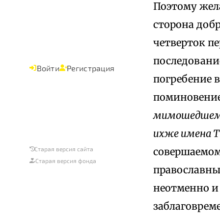
Поэтому жел
сторона доб
четверток п
последовани
Войти
Регистрация
погребение в
поминовение
мимошедшем г
ихже имена Ты
совершаемом
Старая версия сайта
Старая версия фонда
православны
неотменно и
заблаговрем