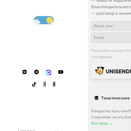
— новости подопеч
Благотворительного
— разговор о жизни
Рассылки осуществ
платформе
Тематические
Рождество Христово
П
Смерть
Как читать Б
Все темы →