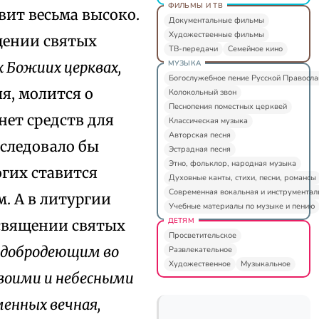
ФИЛЬМЫ И ТВ
вит весьма высоко.
Документальные фильмы
Художественные фильмы
щении святых
ТВ-передачи
Семейное кино
МУЗЫКА
 Божиих церквах,
Богослужебное пение Русской Правосл
я, молится о
Колокольный звон
Песнопения поместных церквей
 нет средств для
Классическая музыка
Авторская песня
 следовало бы
Эстрадная песня
Этно, фольклор, народная музыка
огих ставится
Духовные канты, стихи, песни, романсы
Современная вокальная и инструментал
. А в литургии
Учебные материалы по музыке и пению
ДЕТЯМ
освящении святых
Просветительское
 добродеющим во
Развлекательное
Художественное
Музыкальное
воими и небесными
менных вечная,