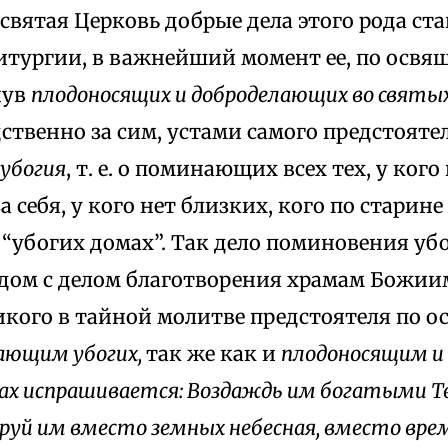
святая Церковь добрые дела этого рода ста
итургии, в важнейший момент ее, по освя
нув
плодоносящих и доброделающих во святых
ственно за сим, устами самого предстоятел
убогия
, т. е. о поминающих всех тех, у кого
 себя, у кого нет близких, кого по старине
“убогих домах”. Так дело поминовения уб
дом с делом благотворения храмам Божиим
икого в тайной молитве предстоятеля по 
ающим убогих,
так же как и
плодоносящим и
ах испрашивается: Воздаждь им богатыми Т
аруй им вместо земных небесная, вместо вре