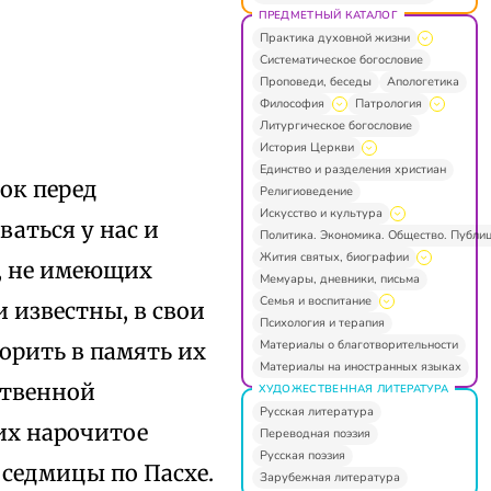
ПРЕДМЕТНЫЙ КАТАЛОГ
Практика духовной жизни
Систематическое богословие
Проповеди, беседы
Апологетика
Философия
Патрология
Литургическое богословие
История Церкви
Единство и разделения христиан
ок перед
Религиоведение
Искусство и культура
аться у нас и
Политика. Экономика. Общество. Публи
Жития святых, биографии
х, не имеющих
Мемуары, дневники, письма
Семья и воспитание
 известны, в свои
Психология и терапия
Материалы о благотворительности
орить в память их
Материалы на иностранных языках
ственной
ХУДОЖЕСТВЕННАЯ ЛИТЕРАТУРА
Русская литература
их нарочитое
Переводная поэзия
Русская поэзия
 седмицы по Пасхе.
Зарубежная литература