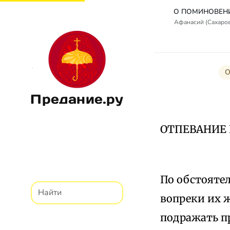
Афанасий (Сахаро
О
Предание.ру
ОТПЕВАНИЕ 
По обстояте
вопреки их 
подражать пр