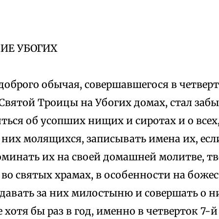
ИЕ УБОГИХ
доброго обычая, совершавшегося в четверт
вятой Троицы на Убогих домах, стал забыв
ться об усопших нищих и сиротах и о все
 них молящихся, записывать имена их, если
оминать их на своей домашней молитве, тв
во святых храмах, в особенности на боже
одавать за них милостыню и совершать о н
хотя бы раз в год, именно в четверток 7-й