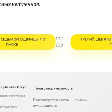
сных нетленная.
17 /
К СЕДЬМОЙ СЕДМИЦЫ ПО
ТРЕТИЙ, ДЕВЯТЫ
ПАСХЕ
130
а рассылку:
Благотворительность
ашем почтовом
Благотворительность — помочь
нуждающимся
атериалов;