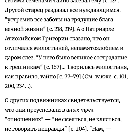
своими семенами тайно засевал ему [с. 29].
Другой старец раздавал все нуждающимся,
"устремив все заботы на грядущие блага
вечной жизни" [с. 218, 219]. А о Патриархе
Атиохийском Григории сказано, что он
отличался милостыней, непамятозлобием и
даром слез. "У него было великое сострадание
к грешникам" [с. 167]… Творилась милостыня,
как правило, тайно [с. 77–79] (См. также: с. 101,
200, 234…).
О других подвижниках свидетельствуется,
что они преуспевали в
иных трех
"отношениях" — "не смеяться, не клясться,
не говорить неправды" [с. 204]. "Нам, —