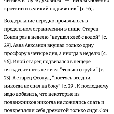
читаем в "Луге духовном" — "необыкновенно
кроткий и великий подвижник" [с. 55].
Воздержание нередко проявлялось в
предельном ограничении в пище. Старец
Конон раз в неделю "вкушал хлеб с водой" [с.
29]. Авва Авксанон вкушал только одну
просфору в четыре дня, а иногда в неделю [с.
56]. Иной старец подвизался в пещере
пятьдесят пять лет и ел "только отруби" [с.
23]. А старец Феодул, "постясь все дни,
никогда не спал на боку" [с. 29]. К последнему
надо добавить, что некоторые из
подвижников никогда не ложились спать и
подкрепляли себя дремотой только сидя. Сон