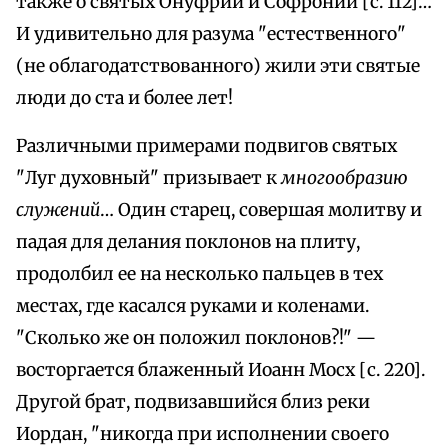
также о святых Онуфрии и Софронии [с. 112]…
И удивительно для разума "естественного"
(не облагодатствованного) жили эти святые
люди до ста и более лет!
Различными примерами подвигов святых
"Луг духовный" призывает к
многообразию
служений
… Один старец, совершая молитву и
падая для делания поклонов на плиту,
продолбил ее на несколько пальцев в тех
местах, где касался руками и коленами.
"Сколько же он положил поклонов?!" —
восторгается блаженный Иоанн Мосх [с. 220].
Другой брат, подвизавшийся близ реки
Иордан, "никогда при исполнении своего