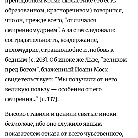
преподобном Косме схоластике (то есть
образованном, красноречивом) говорится,
что он, прежде всего, "отличался
смиренномудрием". А за сим следовали:
сострадательность, воздержание,
целомудрие, страннолюбие и любовь к
бедным [с. 203]. Об иноке же Льве, "великом
пред Богом", блаженный Иоанн Мосх
свидетельствует: "Мы получили от него
великую пользу — особенно от его
смирения…" [с. 137].
Высоко ставили и ценили святые иноки
безмолвие
, ибо оно служило явным
показателем отказа от всего чувственного,