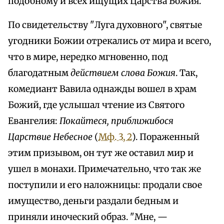
подобному и всех ищущих Царства Божия.
По свидетельству "Луга духовного", святые
угодники Божии отрекались от мира и всего,
что в мире, нередко мгновенно, под
благодатным
действием слова Божия
. Так,
комедиант Вавила однажды вошел в храм
Божий, где услышал чтение из Святого
Евангелия:
Покайтеся, приближибося
Царствие Небесное
(
Мф. 3, 2
). Пораженный
этим призывом, он тут же оставил мир и
ушел в монахи. Примечательно, что так же
поступили и его наложницы: продали свое
имущество, деньги раздали бедным и
приняли иноческий образ. "Мне, —