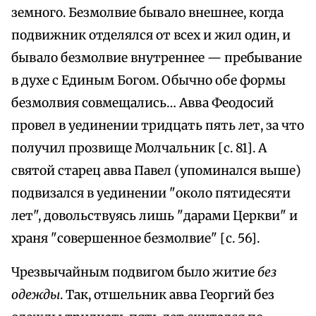
земного. Безмолвие бывало внешнее, когда
подвижник отделялся от всех и жил один, и
бывало безмолвие внутреннее — пребывание
в духе с Единым Богом. Обычно обе формы
безмолвия совмещались… Авва Феодосий
провел в уединении тридцать пять лет, за что
получил прозвище Молчальник [с. 81]. А
святой старец авва Павел (упоминался выше)
подвизался в уединении "около пятидесяти
лет", довольствуясь лишь "дарами Церкви" и
храня "совершенное безмолвие" [с. 56].
Чрезвычайным подвигом было житие
без
одежды
. Так, отшельник авва Георгий без