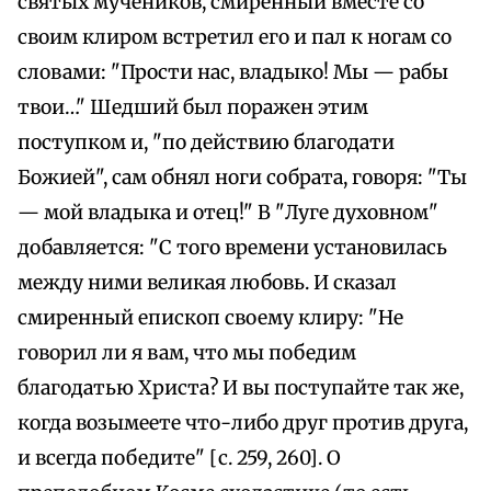
святых мучеников, смиренный вместе со
своим клиром встретил его и пал к ногам со
словами: "Прости нас, владыко! Мы — рабы
твои…" Шедший был поражен этим
поступком и, "по действию благодати
Божией", сам обнял ноги собрата, говоря: "Ты
— мой владыка и отец!" В "Луге духовном"
добавляется: "С того времени установилась
между ними великая любовь. И сказал
смиренный епископ своему клиру: "Не
говорил ли я вам, что мы победим
благодатью Христа? И вы поступайте так же,
когда возымеете что-либо друг против друга,
и всегда победите" [с. 259, 260]. О