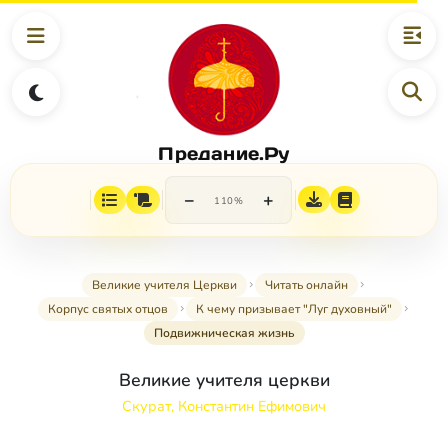
Предание.Ру
−
+
110%
Великие учителя Церкви
Читать онлайн
Корпус святых отцов
К чему призывает "Луг духовный"
Подвижническая жизнь
Великие учителя церкви
Скурат, Константин Ефимович