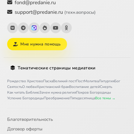
fond@predanie.ru
support@predanie.ru
(техн.вопросы)
Мне нужна помощь
Тематические страницы медиатеки
Рождество Христово
Пасха
Великий пост
Пост
Молитва
Литургия
Бог
Святость
О любви
Христианский брак
Воспитание детей
Смерть
Как читать Библию
Зачем нужна религия
Покров Богородицы
Успение Богородицы
Преображение
Пятидесятница
Все темы →
Благотворительность
Договор оферты