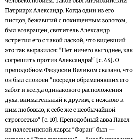
человеколюбием. Таков был Антиохийский
Патриарх Александр. Когда один из его
писцов, бежавший с похищенным золотом,
был возвращен, святитель Александр
встретил его с такой лаской, что видевший
это так выразился: "Нет ничего выгоднее, как
согрешить против Александра!" [с. 44]. О
преподобном Феодосии Великом сказано, что
он был спокоен "посреди обременявших его
забот и всегда одинакового расположения
духа, внимательный к другим, с нежною к
ним любовью, к себе же с необычайной
строгостью" [с. 10]. Преподобный авва Павел
из палестинской лавры "Фаран" был —