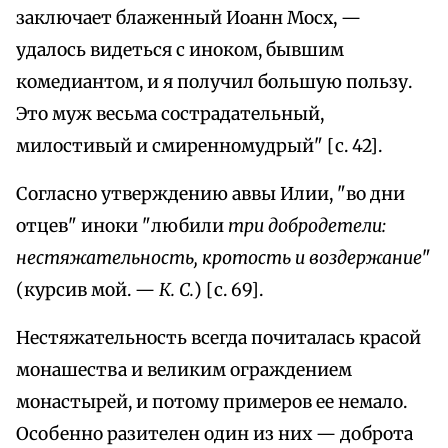
заключает блаженный Иоанн Мосх, —
удалось видеться с иноком, бывшим
комедиантом, и я получил большую пользу.
Это муж весьма сострадательный,
милостивый и смиренномудрый" [с. 42].
Согласно утверждению аввы Илии, "во дни
отцев" иноки "любили
три добродетели:
нестяжательность, кротость и воздержание
"
(курсив мой. —
К. С.
) [с. 69].
Нестяжательность всегда почиталась красой
монашества и великим ограждением
монастырей, и потому примеров ее немало.
Особенно разителен один из них — доброта