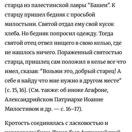
старца из палестинской лавры "Башен". К
старцу пришел бедняк с просьбой
милостыни. Святой отдал ему свой кусок
хлеба. Но бедняк попросил одежду. Тогда
святой отец отвел нищего в свою келью, где
не нашлось ничего. Пораженный святостью
старца, пришлец сам положил в келье все что
имел, сказав: "Возьми это, добрый старец! А
себе я найду что мне нужно в другом месте"
[с. 15, 16]. (См. также: об иноке Агафоне,
Александрийском Патриархе Иоанне
Милостивом и др. — с. 16–17).
Кротость соединялась с ласковостью и