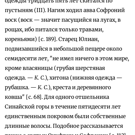
одежды тридцать пять лет скитался по
пустыням (III). Нагим ходил авва Софроний
воск (воск — значит пасущийся на лугах, в
рощах, ибо питался только травами,
кореньями) [с. 189]. Старец Юлиан,
подвизавшийся в небольшой пещере около
семидесяти лет, "не имел ничего в этом мире,
кроме власяницы (грубая шерстяная
одежда. —
К. С.
), хитона (нижняя одежда —
рубашка. —
К. С.
), креста и деревянного
ковша" [с. 68]. Для одного отшельника
Синайской горы в течение пятидесяти лет
единственным покровом были собственные
длинные волосы. Подобное рассказывается