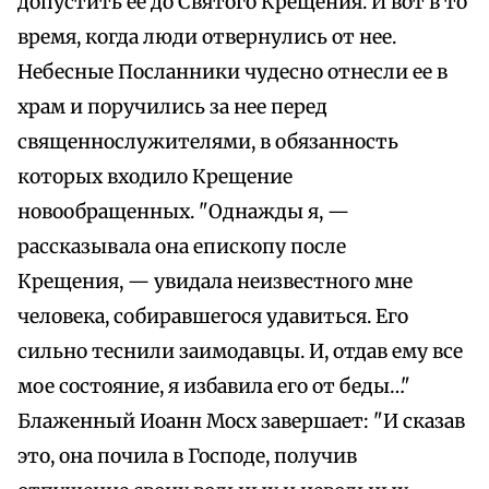
допустить ее до Святого Крещения. И вот в то
время, когда люди отвернулись от нее.
Небесные Посланники чудесно отнесли ее в
храм и поручились за нее перед
священнослужителями, в обязанность
которых входило Крещение
новообращенных. "Однажды я, —
рассказывала она епископу после
Крещения, — увидала неизвестного мне
человека, собиравшегося удавиться. Его
сильно теснили заимодавцы. И, отдав ему все
мое состояние, я избавила его от беды…"
Блаженный Иоанн Мосх завершает: "И сказав
это, она почила в Господе, получив