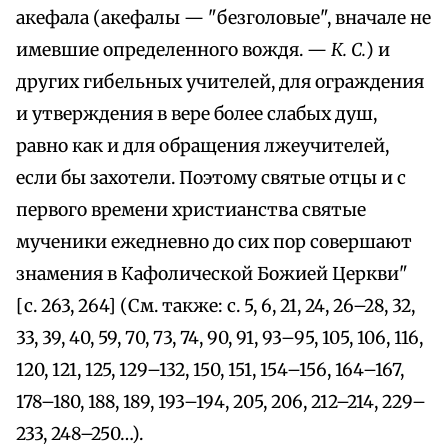
акефала (акефалы — "безголовые", вначале не
имевшие определенного вождя. —
К. С.
) и
других гибельных учителей, для ограждения
и утверждения в вере более слабых душ,
равно как и для обращения лжеучителей,
если бы захотели. Поэтому святые отцы и с
первого времени христианства святые
мученики ежедневно до сих пор совершают
знамения в Кафолической Божией Церкви"
[с. 263, 264] (См. также: с. 5, 6, 21, 24, 26–28, 32,
33, 39, 40, 59, 70, 73, 74, 90, 91, 93–95, 105, 106, 116,
120, 121, 125, 129–132, 150, 151, 154–156, 164–167,
178–180, 188, 189, 193–194, 205, 206, 212–214, 229–
233, 248–250…).