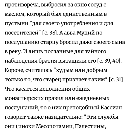
противореча, выбросил за окно сосуд с
маслом, который был единственным в
пустыни "для своего употребления и для
посетителей" [с. 38]. А авва Муций по
послушанию старцу бросил даже своего сына
в реку. И лишь посланные для тайного
наблюдения братия вытащили его [с. 39, 40].
Короче, считалось "худым или добрым
только то, что старец признает таким" [с. 31].
Что касается исполнения общих
монастырских правил или ежедневных
послушаний, то о них преподобный Кассиан
говорит также назидательно: "Эти службы
они (иноки Месопотамии, Палестины,