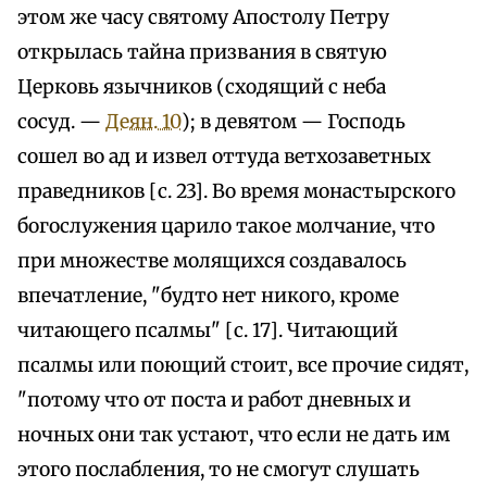
этом же часу святому Апостолу Петру
открылась тайна призвания в святую
Церковь язычников (сходящий с неба
сосуд. —
Деян. 10
); в девятом — Господь
сошел во ад и извел оттуда ветхозаветных
праведников [с. 23]. Во время монастырского
богослужения царило такое молчание, что
при множестве молящихся создавалось
впечатление, "будто нет никого, кроме
читающего псалмы" [с. 17]. Читающий
псалмы или поющий стоит, все прочие сидят,
"потому что от поста и работ дневных и
ночных они так устают, что если не дать им
этого послабления, то не смогут слушать