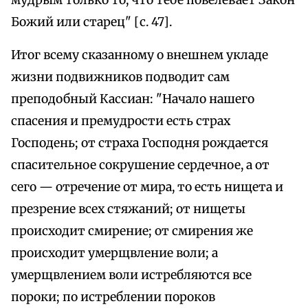
мудрым только то, что тебе повелевает Закон
Божий или старец" [с. 47].
Итог всему сказанному о внешнем укладе
жизни подвижников подводит сам
преподобный Кассиан: "Начало нашего
спасения и премудрости есть страх
Господень; от страха Господня рождается
спасительное сокрушение сердечное, а от
сего — отречение от мира, то есть нищета и
презрение всех стяжаний; от нищеты
происходит смирение; от смирения же
происходит умерщвление воли; а
умерщвлением воли истребляются все
пороки; по истреблении пороков