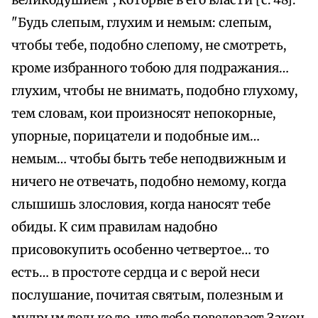
великодушием", которые в его власти [с. 48].
"Будь слепым, глухим и немым: слепым,
чтобы тебе, подобно слепому, не смотреть,
кроме избранного тобою для подражания…
глухим, чтобы не внимать, подобно глухому,
тем словам, кои произносят непокорные,
упорные, порицатели и подобные им…
немым… чтобы быть тебе неподвижным и
ничего не отвечать, подобно немому, когда
слышишь злословия, когда наносят тебе
обиды. К сим правилам надобно
присовокупить особенно четвертое… то
есть… в простоте сердца и с верой неси
послушание, почитая святым, полезным и