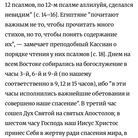
12 псалмов, по 12-м псалме аллилуйя, сделался
невидим" [с. 14–16]. Египтяне "почитают
важным не то, чтобы прочитать много
стихов, но то, чтобы понять содержание
их", — замечает преподобный Кассиан о
порядке чтения у них псалмов [с. 18]. Днем на
всем Востоке собирались на богослужение в
часы 3-й, 6-й и 9-й (по нашему
соответственно в 9, 12 и 15 часов), ибо "в эти
часы исполнились важнейшие обетования и
совершено наше спасение". В третий час
сошел Дух Святой на святых Апостолов; в
шестом часу Господь наш Иисус Христос
принес Себя в жертву ради спасения мира, в