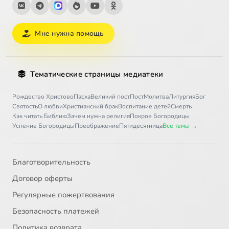
Мне нужна помощь
Тематические страницы медиатеки
Рождество Христово
Пасха
Великий пост
Пост
Молитва
Литургия
Бог
Святость
О любви
Христианский брак
Воспитание детей
Смерть
Как читать Библию
Зачем нужна религия
Покров Богородицы
Успение Богородицы
Преображение
Пятидесятница
Все темы →
Благотворительность
Договор оферты
Регулярные пожертвования
Безопасность платежей
Политика возврата