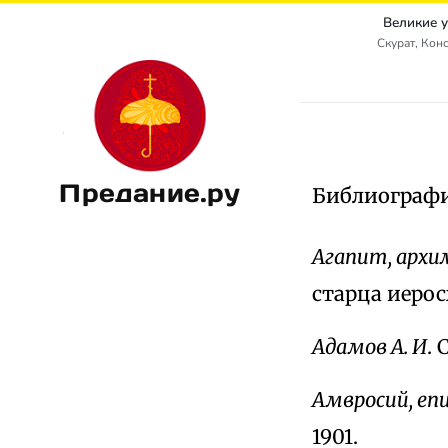
Великие 
Скурат, Кон
Предание.ру
Библиограф
Агапит, арх
старца иерос
Адамов А. И
.
Амвросий, еп
1901.