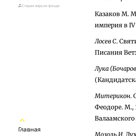
Старая версия фонда
Казаков М. 
империя в IV 
Лосев С
. Свя
Писания Ветх
Лука (Бочаров
(Кандидатска
Митерикон
.
Феодоре. М.,
Валаамского 
Главная
Мозоль И
. Д