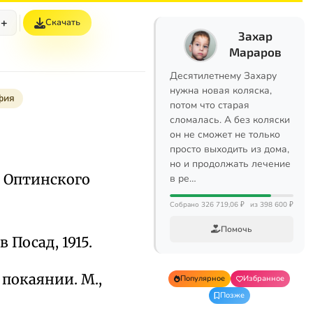
+
Скачать
Захар
Мараров
Десятилетнему Захару
нужна новая коляска,
фия
потом что старая
сломалась. А без коляски
он не сможет не только
просто выходить из дома,
но и продолжать лечение
 Оптинского
в ре…
Собрано 326 719,06 ₽
из 398 600 ₽
Помочь
 Посад, 1915.
о покаянии. М.,
Популярное
Избранное
Позже