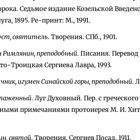
орока. Седьмое издание Козельской Введе
га, 1895. Ре-принт: М., 1991.
уст, святитель
. Творения. СПб., 1901.
н Римлянин, преподобный
. Писания. Перевод
то-Троицкая Сергиева Лавра, 1993.
чник, игумен Синайской горы, преподобный
. 
блаженный
. Луг Духовный. Пер. с греческог
ными примечаниями протоиерея М. И. Хитр
ин, святой
. Творения. Сергиев Посад, 1911.