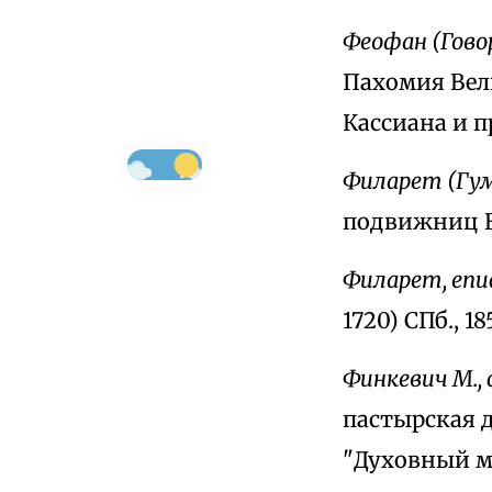
Феофан (Гово
Пахомия Вел
Кассиана и п
Филарет (Гум
подвижниц Во
Филарет, епи
1720) СПб., 18
Финкевич М.,
пастырская д
"Духовный мир