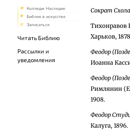
Колледж Наследие
Сократ Схол
Библия в искусстве
Тихонравов 
Записаться
Харьков, 1878
Читать Библию
Рассылки и
Феодор (Позде
уведомления
Иоанна Касси
Феодор (Позд
Римлянин (Ег
1908.
Феодор Студ
Калуга, 1896.