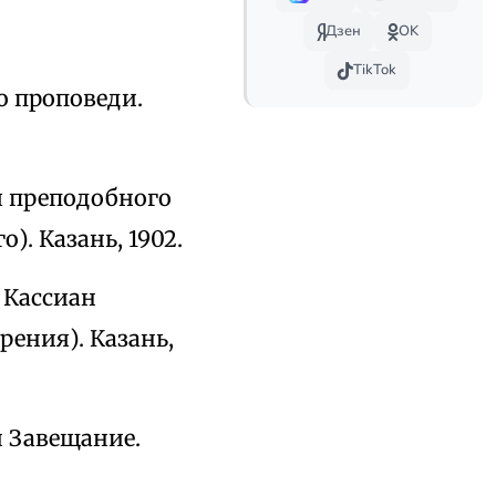
Дзен
OK
TikTok
о проповеди.
я преподобного
. Казань, 1902.
 Кассиан
ения). Казань,
и Завещание.