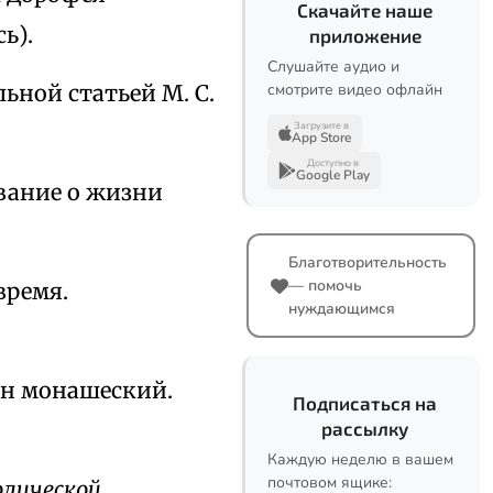
Скачайте наше
ь).
приложение
Слушайте аудио и
льной статьей М. С.
смотрите видео офлайн
Загрузите в
App Store
Доступно в
Google Play
ование о жизни
Благотворительность
— помочь
время.
нуждающимся
фон монашеский.
Подписаться на
рассылку
Каждую неделю в вашем
почтовом ящике:
олической