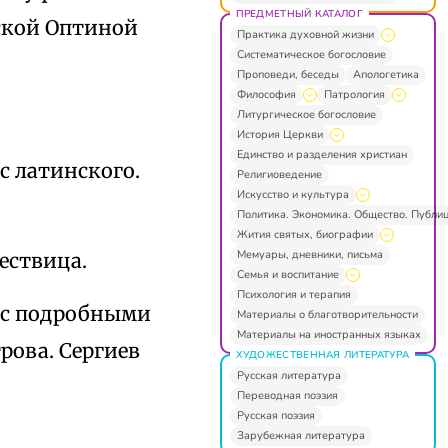
ПРЕДМЕТНЫЙ КАТАЛОГ
нской Оптиной
Практика духовной жизни
Систематическое богословие
Проповеди, беседы
Апологетика
Философия
Патрология
Литургическое богословие
История Церкви
Единство и разделения христиан
 с латинского.
Религиоведение
Искусство и культура
Политика. Экономика. Общество. Публи
Жития святых, биографии
Мемуары, дневники, письма
Лествица.
Семья и воспитание
Психология и терапия
о с подробными
Материалы о благотворительности
Материалы на иностранных языках
ова. Сергиев
ХУДОЖЕСТВЕННАЯ ЛИТЕРАТУРА
Русская литература
Переводная поэзия
Русская поэзия
Зарубежная литература