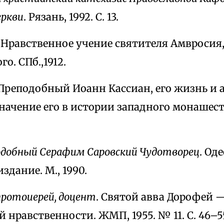
еркви
. Рязань, 1992. С. 13.
. Нравственное учение святителя Амвросия
о. СПб.,1912.
 Преподобный Иоанн Кассиан, его жизнь и 
начение его в истории западного монашества
одобный Серафим Саровский Чудотворец
. Оде
здание. М., 1990.
 протоиерей, доцент
. Святой авва Дорофей 
 нравственности. ЖМП, 1955. № 11. С. 46–5