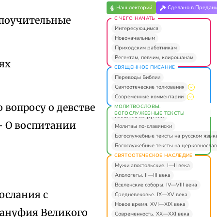
Наш лекторий
Сделано в Предан
 поучительные
С ЧЕГО НАЧАТЬ
Интересующимся
Новоначальным
Приходским работникам
Регентам, певчим, клирошанам
ях
СВЯЩЕННОЕ ПИСАНИЕ
Переводы Библии
Святоотеческие толкования
Современные комментарии
о вопросу о девстве
МОЛИТВОСЛОВЫ.
БОГОСЛУЖЕБНЫЕ ТЕКСТЫ
Молитвы по-русски
 — O воспитании
Молитвы по-славянски
Богослужебные тексты на русском язык
Богослужебные тексты на церковнослав
СВЯТООТЕЧЕСКОЕ НАСЛЕДИЕ
Мужи апостольские. I—II века
Апологеты. II—III века
Вселенские соборы. IV—VIII века
ослания с
Средневековье. IX—XV века
Новое время. XVI—XIX века
сануфия Великого
Современность. XX—XXI века