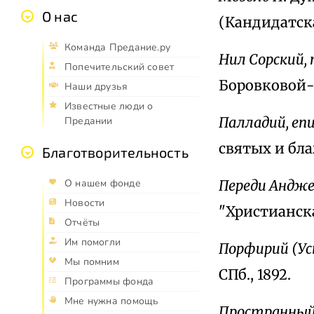
О нас
(Кандидатска
Команда Предание.ру
Нил Сорский,
Попечительский совет
Боровковой-
Наши друзья
Известные люди о
Палладий, еп
Предании
святых и бла
Благотворительность
Переди Андж
О нашем фонде
Новости
"Христианска
Отчёты
Им помогли
Порфирий (Усп
Мы помним
СПб., 1892.
Программы фонда
Мне нужна помощь
Пространный 