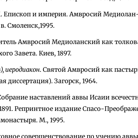
М. Епископ и империя. Амвросий Медиолан
в. Смоленск,1995.
титель Амвросий Медиоланский как толко
ого Завета. Киев, 1897.
), иеродиакон
. Святой Амвросий как пастыр
я диссертация). Загорск, 1964.
 Собрание наставлений аввы Исаии всечес
 1891. Репринтное издание Спасо-Преображ
монастыря. М., 1995.
уховное совершенствование по учению авв