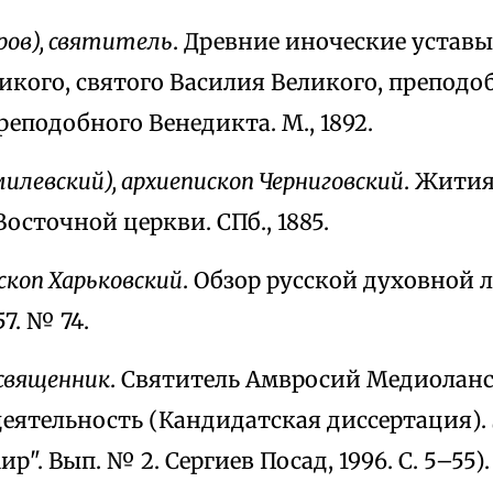
ров), святитель
. Древние иноческие устав
икого, святого Василия Великого, преподо
реподобного Венедикта. М., 1892.
илевский), архиепископ Черниговский
. Жити
сточной церкви. СПб., 1885.
скоп Харьковский
. Обзор русской духовной 
57. № 74.
 священник
. Святитель Амвросий Медиоланс
еятельность (Кандидатская диссертация). З
". Вып. № 2. Сергиев Посад, 1996. С. 5–55).