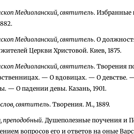
ископ Медиоланский, святитель
. Избранные
1882.
ископ Медиоланский, святитель
. О должност
ителей Церкви Христовой. Киев, 1875.
ископ Медиоланский, святитель
. Творения п
евственницах. — О вдовицах. — O девстве.
. — O падении девы. Казань, 1901.
ослов, святитель
. Творения. М., 1889.
а, преподобный
. Душеполезные поучения и П
ением вопросов его и ответов на оные Вар