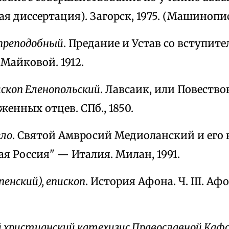
я диссертация). Загорск, 1975. (Машинопис
 преподобный
. Предание и Устав со вступите
Майковой. 1912.
ископ Еленопольский
. Лавсаик, или Повеств
женных отцев. СПб., 1850.
ело
. Святой Амвросий Медиоланский и его 
я Россия" — Италия. Милан, 1991.
енский), епископ
. История Афона. Ч. III. А
христианский катехизис Православной Каф