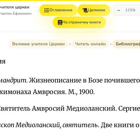
учителя церкви
−
Оглавление
Целиком
125%
стантин Ефимович
На страничку книги
Великие учителя Церкви
Читать онлайн
Библиогра
ия
имандрит.
Жизнеописание в Бозе почившего
химонаха Амвросия. М., 1900.
 Святитель Амвросий Медиоланский. Сергиев
ископ Медиоланский, святитель
. Две книги 