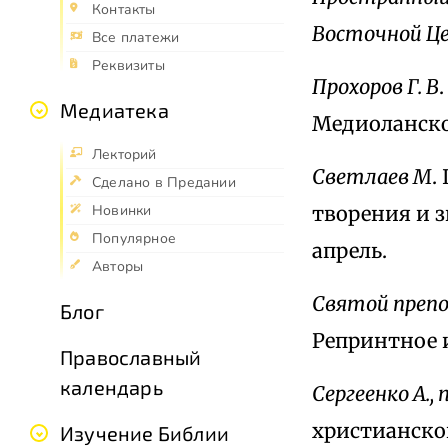
Контакты
Восточной Ц
Все платежи
Реквизиты
Прохоров Г. В
Медиатека
Медиоланског
Лекторий
Светлаев М
.
Сделано в Предании
творения и з
Новинки
Популярное
апрель.
Авторы
Святой преп
Блог
Репринтное и
Православный
календарь
Сергеенко А.,
христианской
Изучение Библии