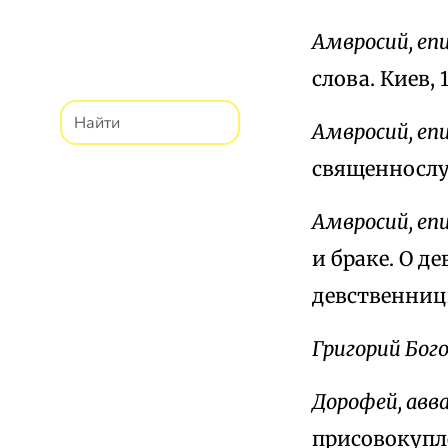
Амвросий, еп
слова. Киев, 
Амвросий, еп
священнослуж
Амвросий, еп
и браке. О д
девственницы
Григорий Бог
Дорофей, авв
присовокупл