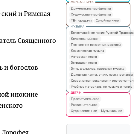
ФИЛЬМЫ И ТВ
Документальные фильмы
-ский и Римская
Художественные фильмы
ТВ-передачи
Семейное кино
МУЗЫКА
Богослужебное пение Русской Правосл
Колокольный звон
ватель Священного
Песнопения поместных церквей
Классическая музыка
Авторская песня
Эстрадная песня
ь и богослов
Этно, фольклор, народная музыка
Духовные канты, стихи, песни, романсы
Современная вокальная и инструментал
Учебные материалы по музыке и пению
ДЕТЯМ
тной инокине
Просветительское
енского
Развлекательное
Художественное
Музыкальное
ы Дорофея