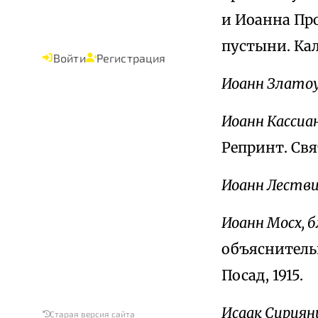
и Иоанна Пр
пустыни. Калу
Войти
Регистрация
Иоанн Злато
Иоанн Кассиа
Репринт. Свя
Иоанн Лестви
Иоанн Мосх, 
объяснитель
Посад, 1915.
Исаак Сириян
Старая версия сайта