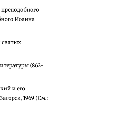
ы преподобного
бного Иоанна
я святых
литературы (862-
кий и его
агорск, 1969 (См.: