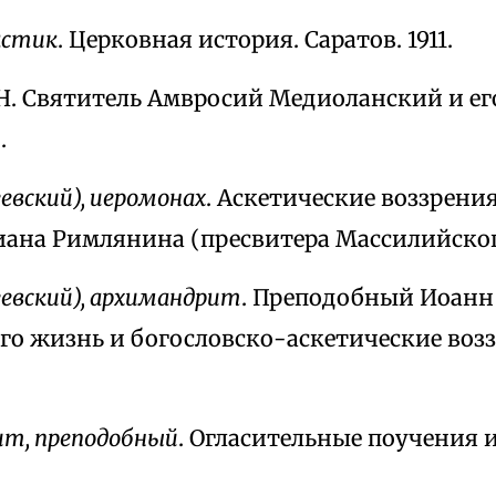
астик
. Церковная история. Саратов. 1911.
Н. Святитель Амвросий Медиоланский и ег
.
евский), иеромонах
. Аскетические воззрени
ана Римлянина (пресвитера Массилийского)
еевский), архимандрит
. Преподобный Иоанн
о жизнь и богословско-аскетические воззр
ит, преподобный
. Огласительные поучения 