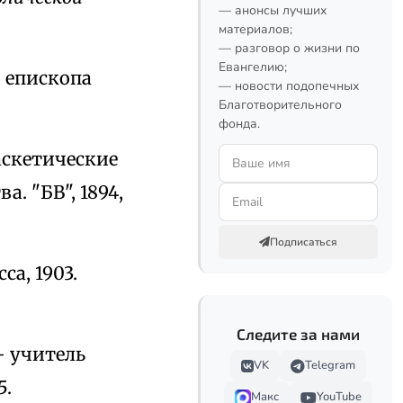
— анонсы лучших
материалов;
— разговор о жизни по
Евангелию;
, епископа
— новости подопечных
Благотворительного
фонда.
аскетические
. "БВ", 1894,
Подписаться
сса, 1903.
Следите за нами
— учитель
VK
Telegram
5.
Макс
YouTube