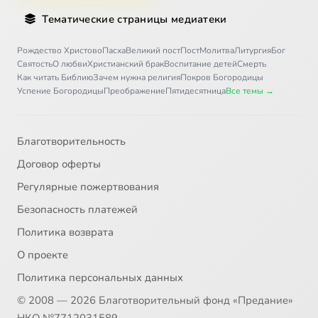
Тематические страницы медиатеки
Рождество Христово
Пасха
Великий пост
Пост
Молитва
Литургия
Бог
Святость
О любви
Христианский брак
Воспитание детей
Смерть
Как читать Библию
Зачем нужна религия
Покров Богородицы
Успение Богородицы
Преображение
Пятидесятница
Все темы →
Благотворительность
Договор оферты
Регулярные пожертвования
Безопасность платежей
Политика возврата
О проекте
Политика персональных данных
© 2008 — 2026 Благотворительный фонд «Предание»