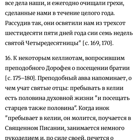
все дела наши, и ежегодно очищали грехи,
сделанные нами в течение целого года.
Рассудив так, они освятили нам из трехсот
шестидесяти пяти дней года сии семь недель
святой Четыредесятницы" [с. 169, 170].
16. К некоторым келлиотам, вопросившим
преподобного Дорофея о посещении братии
[с. 175–180]. Преподобный авва напоминает, о
чем учат святые отцы: пребывать в келии
есть половина духовной жизни "и посещать
старцев также половина". Когда инок
"пребывает в келии, он молится, поучается в
Священном Писании, занимается немного
рукоделием и, по силе своей, печется о