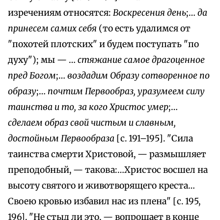
изречениям относятся:
Воскресения день
;…
да
принесем самих себя
(то есть удалимся от
"похотей плотских" и будем поступать "по
духу"); мы — …
стяжание самое драгоценное
пред Богом
;…
воздадим Образу сотворенное по
образу
;…
почтим Первообраз, уразумеем силу
таинства и то, за кого Христос умер
;…
сделаем образ свой чистым и славным,
достойным Первообраза
[с. 191–195]. "Сила
таинства смерти Христовой, — размышляет
преподобный, — такова:…Христос восшел на
высоту святого и животворящего креста…
Своею кровью избавил нас из плена" [с. 195,
196]. "Не стыд ли это, — вопрошает в конце