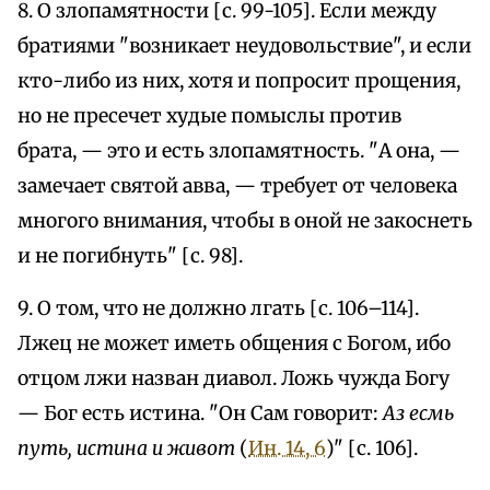
8. О злопамятности [с. 99-105]. Если между
братиями "возникает неудовольствие", и если
кто-либо из них, хотя и попросит прощения,
но не пресечет худые помыслы против
брата, — это и есть злопамятность. "А она, —
замечает святой авва, — требует от человека
многого внимания, чтобы в оной не закоснеть
и не погибнуть" [с. 98].
9. О том, что не должно лгать [с. 106–114].
Лжец не может иметь общения с Богом, ибо
отцом лжи назван диавол. Ложь чужда Богу
— Бог есть истина. "Он Сам говорит:
Аз есмь
путь, истина и живот
(
Ин. 14, 6
)" [с. 106].