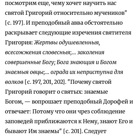
посмотрим еще, чему хочет научить нас
святой Григорий относительно мучеников"
[с. 197]. И преподобный авва обстоятельно
раскрывает следующие изречения святителя
Григория:
Жертвы одушевленныя,
всесожжения словеcныя
;…
заколения
совершенные Богу; Бога знающия и Богом
знаемыя овцы
;…
ограда их неприступна для
волков
[с. 197, 201, 202]. "Почему святой
Григорий говорит о святых: знаемые
Богом, — вопрошает преподобный Дорофей и
отвечает: Потому что они чрез соблюдение
заповедей приближаются к Нему, знают Его и
бывают Им знаемы" [с. 201]. Следует