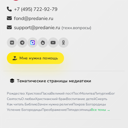
+7 (495) 722-92-79
fond@predanie.ru
support@predanie.ru
(техн.вопросы)
Мне нужна помощь
Тематические страницы медиатеки
Рождество Христово
Пасха
Великий пост
Пост
Молитва
Литургия
Бог
Святость
О любви
Христианский брак
Воспитание детей
Смерть
Как читать Библию
Зачем нужна религия
Покров Богородицы
Успение Богородицы
Преображение
Пятидесятница
Все темы →