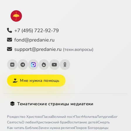
+7 (495) 722-92-79
fond@predanie.ru
support@predanie.ru
(техн.вопросы)
Мне нужна помощь
Тематические страницы медиатеки
Рождество Христово
Пасха
Великий пост
Пост
Молитва
Литургия
Бог
Святость
О любви
Христианский брак
Воспитание детей
Смерть
Как читать Библию
Зачем нужна религия
Покров Богородицы