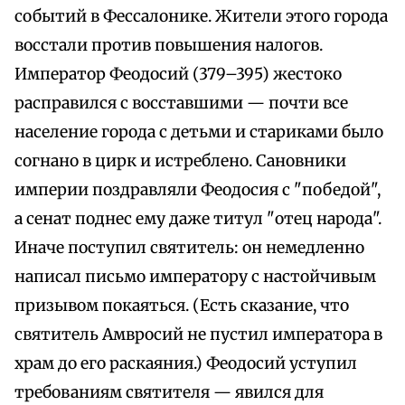
событий в Фессалонике. Жители этого города
восстали против повышения налогов.
Император Феодосий (379–395) жестоко
расправился с восставшими — почти все
население города с детьми и стариками было
согнано в цирк и истреблено. Сановники
империи поздравляли Феодосия с "победой",
а сенат поднес ему даже титул "отец народа".
Иначе поступил святитель: он немедленно
написал письмо императору с настойчивым
призывом покаяться. (Есть сказание, что
святитель Амвросий не пустил императора в
храм до его раскаяния.) Феодосий уступил
требованиям святителя — явился для