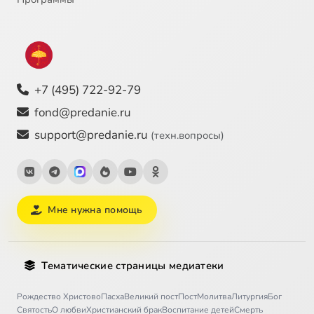
+7 (495) 722-92-79
fond@predanie.ru
support@predanie.ru
(техн.вопросы)
Мне нужна помощь
Тематические страницы медиатеки
Рождество Христово
Пасха
Великий пост
Пост
Молитва
Литургия
Бог
Святость
О любви
Христианский брак
Воспитание детей
Смерть