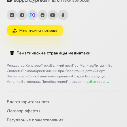
support@predanie.ru
(техн.вопросы)
Мне нужна помощь
Тематические страницы медиатеки
Рождество Христово
Пасха
Великий пост
Пост
Молитва
Литургия
Бог
Святость
О любви
Христианский брак
Воспитание детей
Смерть
Как читать Библию
Зачем нужна религия
Покров Богородицы
Успение Богородицы
Преображение
Пятидесятница
Все темы →
Благотворительность
Договор оферты
Регулярные пожертвования