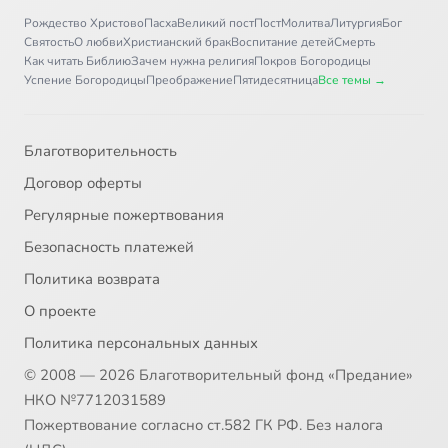
Рождество Христово
Пасха
Великий пост
Пост
Молитва
Литургия
Бог
Святость
О любви
Христианский брак
Воспитание детей
Смерть
Как читать Библию
Зачем нужна религия
Покров Богородицы
Успение Богородицы
Преображение
Пятидесятница
Все темы →
Благотворительность
Договор оферты
Регулярные пожертвования
Безопасность платежей
Политика возврата
О проекте
Политика персональных данных
© 2008 — 2026 Благотворительный фонд «Предание»
НКО №7712031589
Пожертвование согласно ст.582 ГК РФ. Без налога