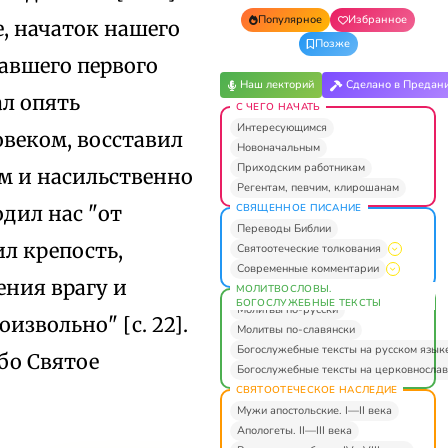
Популярное
Избранное
е, начаток нашего
Позже
давшего первого
Наш лекторий
Сделано в Предан
ал опять
С ЧЕГО НАЧАТЬ
Интересующимся
веком, восставил
Новоначальным
Приходским работникам
ом и насильственно
Регентам, певчим, клирошанам
СВЯЩЕННОЕ ПИСАНИЕ
одил нас "от
Переводы Библии
л крепость,
Святоотеческие толкования
Современные комментарии
ения врагу и
МОЛИТВОСЛОВЫ.
БОГОСЛУЖЕБНЫЕ ТЕКСТЫ
Молитвы по-русски
извольно" [с. 22].
Молитвы по-славянски
Богослужебные тексты на русском язык
бо Святое
Богослужебные тексты на церковнослав
СВЯТООТЕЧЕСКОЕ НАСЛЕДИЕ
Мужи апостольские. I—II века
Апологеты. II—III века