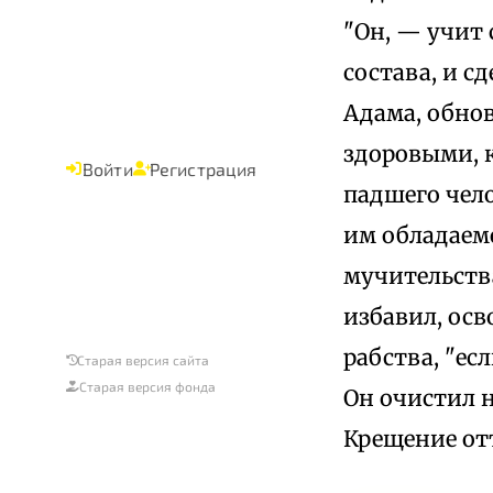
"Он, — учит 
состава, и с
Адама, обнов
здоровыми, 
Войти
Регистрация
падшего чело
им обладаемо
мучительства
избавил, осв
рабства, "ес
Старая версия сайта
Старая версия фонда
Он очистил н
Крещение отъ