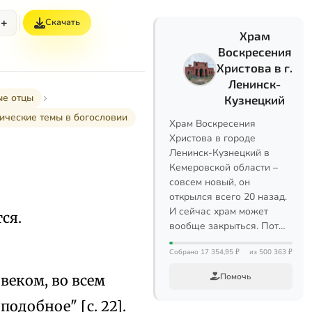
+
Скачать
Храм
Воскресения
Христова в г.
Ленинск-
ые отцы
Кузнецкий
ические темы в богословии
Храм Воскресения
Христова в городе
Ленинск-Кузнецкий в
Кемеровской области –
совсем новый, он
открылся всего 20 назад.
И сейчас храм может
ся.
вообще закрыться. Пот…
Собрано 17 354,95 ₽
из 500 363 ₽
Помочь
веком, во всем
одобное" [с. 22].