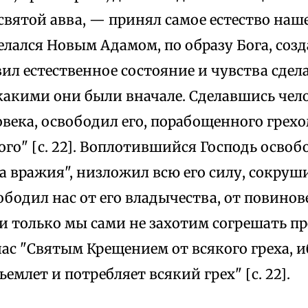
святой авва, — принял самое естество наш
делался Новым Адамом, по образу Бога, соз
ил естественное состояние и чувства сдел
какими они были вначале. Сделавшись чело
века, освободил его, порабощенного грех
го" [с. 22]. Воплотившийся Господь освоб
 вражия", низложил всю его силу, сокруши
ободил нас от его владычества, от повинов
ли только мы сами не захотим согрешать про
ас "Святым Крещением от всякого греха, и
емлет и потребляет всякий грех" [с. 22].