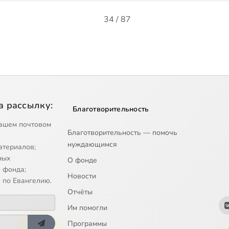
34 / 87
а рассылку:
Благотворительность
ашем почтовом
Благотворительность — помочь
нуждающимся
атериалов;
ных
О фонде
 фонда;
Новости
 по Евангелию.
Отчёты
Им помогли
Программы