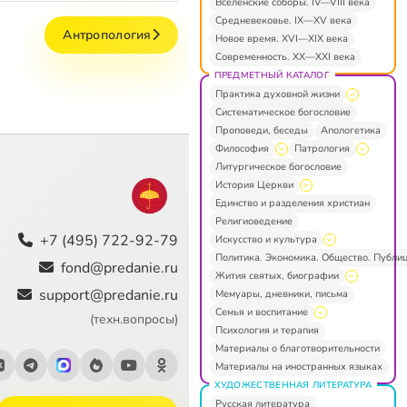
Вселенские соборы. IV—VIII века
Средневековье. IX—XV века
Антропология
Новое время. XVI—XIX века
Современность. XX—XXI века
ПРЕДМЕТНЫЙ КАТАЛОГ
Практика духовной жизни
Систематическое богословие
Проповеди, беседы
Апологетика
Философия
Патрология
Литургическое богословие
История Церкви
Единство и разделения христиан
Религиоведение
+7 (495) 722-92-79
Искусство и культура
Политика. Экономика. Общество. Публи
fond@predanie.ru
Жития святых, биографии
support@predanie.ru
Мемуары, дневники, письма
Семья и воспитание
(техн.вопросы)
Психология и терапия
Материалы о благотворительности
Материалы на иностранных языках
ХУДОЖЕСТВЕННАЯ ЛИТЕРАТУРА
Русская литература