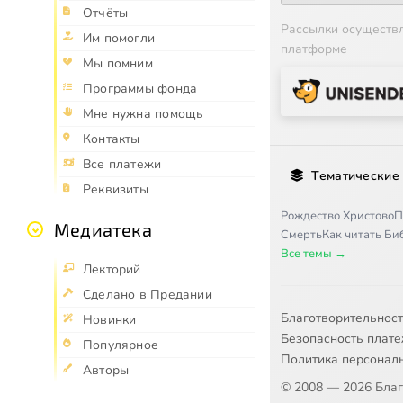
Отчёты
Рассылки осуществ
Им помогли
платформе
Мы помним
Программы фонда
Мне нужна помощь
Контакты
Все платежи
Тематические
Реквизиты
Рождество Христово
П
Медиатека
Смерть
Как читать Б
Все темы →
Лекторий
Сделано в Предании
Благотворительнос
Новинки
Безопасность плат
Популярное
Политика персонал
Авторы
© 2008 — 2026 Бла