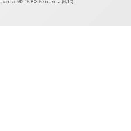
асно ст.582 ГК РФ. Без налога (НДС)
|