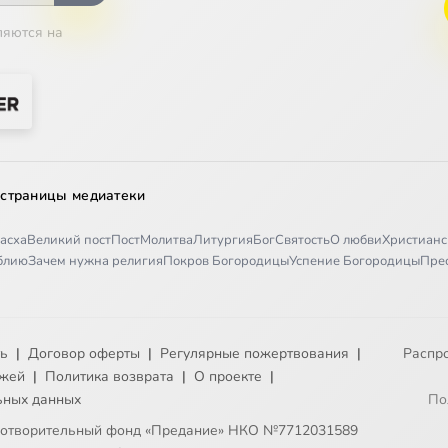
ляются на
 страницы медиатеки
асха
Великий пост
Пост
Молитва
Литургия
Бог
Святость
О любви
Христианс
иблию
Зачем нужна религия
Покров Богородицы
Успение Богородицы
Пре
ть
|
Договор оферты
|
Регулярные пожертвования
|
Распр
ежей
|
Политика возврата
|
О проекте
|
ьных данных
По
готворительный фонд «Предание» НКО №7712031589