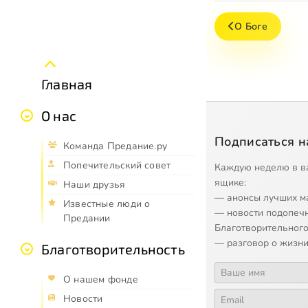
О Боге
Главная
О нас
Подписаться н
Команда Предание.ру
Попечительский совет
Каждую неделю в в
ящике:
Наши друзья
— анонсы лучших м
Известные люди о
— новости подопеч
Предании
Благотворительного
— разговор о жизни
Благотворительность
О нашем фонде
Новости