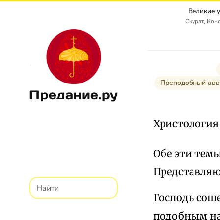
Великие 
Скурат, Кон
Преподобный авв
Предание.ру
Христология
Обе эти тем
Представляют
Господь соше
подобным нам