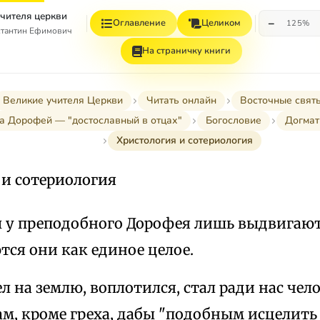
учителя церкви
−
Оглавление
Целиком
125%
стантин Ефимович
На страничку книги
Великие учителя Церкви
Читать онлайн
Восточные свят
а Дорофей — "достославный в отцах"
Богословие
Догмат
Христология и сотериология
 и сотериология
ы у преподобного Дорофея лишь выдвигают
ся они как единое целое.
л на землю, воплотился, стал ради нас чело
, кроме греха, дабы "подобным исцелить п