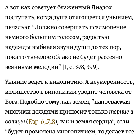
А вот как советует блаженный Диадох
поступать, когда душа отягощается унынием,
печалью: "Должно совершать псалмопение
немного большим голосом, радостью
надежды выбивая звуки души до тех пор,
пока то тяжелое облако не будет рассеяно
веяниями мелодии" [1, с. 398, 399].
Уныние ведет к винопитию. А неумеренность,
излишество в винопитии уводит человека от
Бога. Подобно тому, как земля, "напоеваемая
многими дождями приносит только
терние и
волчцы
(
Евр. 6, 7, 8
), так и земля сердца", если
"будет промочена многопитием, то делает все