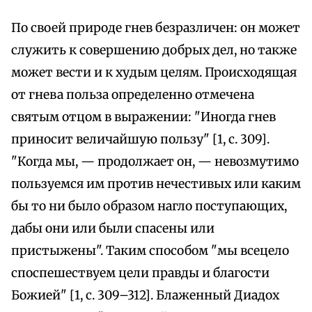
По своей природе гнев безразличен: он может
служить к совершению добрых дел, но также
может вести и к худым целям. Происходящая
от гнева польза определенно отмечена
святым отцом в выражении: "Иногда гнев
приносит величайшую пользу" [1, с. 309].
"Когда мы, — продолжает он, — невозмутимо
пользуемся им против нечестивых или каким
бы то ни было образом нагло поступающих,
дабы они или были спасены или
пристыжены". Таким способом "мы всецело
споспешествуем цели правды и благости
Божией" [1, с. 309–312]. Блаженный Диадох