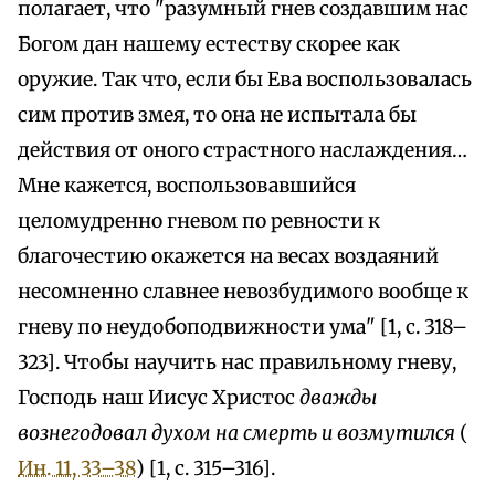
полагает, что "разумный гнев создавшим нас
Богом дан нашему естеству скорее как
оружие. Так что, если бы Ева воспользовалась
сим против змея, то она не испытала бы
действия от оного страстного наслаждения…
Мне кажется, воспользовавшийся
целомудренно гневом по ревности к
благочестию окажется на весах воздаяний
несомненно славнее невозбудимого вообще к
гневу по неудобоподвижности ума" [1, с. 318–
323]. Чтобы научить нас правильному гневу,
Господь наш Иисус Христос
дважды
вознегодовал духом на смерть и возмутился
(
Ин. 11, 33–38
) [1, с. 315–316].