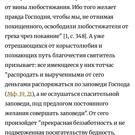
от вины любостяжания. Ибо того желает
правда Господня, чтобы мы, не отнимая
похищенного, освободили любостяжателя от
греха чрез покаяние" [1, с. 348]. А уже
отрешающихся от корыстолюбия и
познающих путь благочестия святитель
призывает: все имеющееся у них тотчас
"распродать и вырученными от сего
деньгами распоряжаться по заповеди Господа
(
Мф. 19, 21
), а не ослушаться спасительной
заповеди, под предлогом постоянного
желания совершать заповеди". От сего
произойдет "прекрасная беззаботность и не
подверженная посягательству бедность,