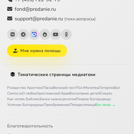
fond@predanie.ru
support@predanie.ru
(техн.вопросы)
Мне нужна помощь
Тематические страницы медиатеки
Рождество Христово
Пасха
Великий пост
Пост
Молитва
Литургия
Бог
Святость
О любви
Христианский брак
Воспитание детей
Смерть
Как читать Библию
Зачем нужна религия
Покров Богородицы
Успение Богородицы
Преображение
Пятидесятница
Все темы →
Благотворительность