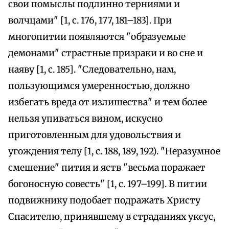
свои помыслы подлинно терниями и
волчцами" [1, с. 176, 177, 181–183]. При
многопитии появляются "образуемые
демонами" страстные призраки и во сне и
наяву [1, с. 185]. "Следовательно, нам,
пользующимся умеренностью, должно
избегать вреда от излишества" и тем более
нельзя упиваться вином, искусно
приготовленным для удовольствия и
угождения телу [1, с. 188, 189, 192). "Неразумное
смешение" пития и яств "весьма поражает
богоносную совесть" [1, с. 197–199]. В питии
подвижнику подобает подражать Христу
Спасителю, принявшему в страданиях уксус,