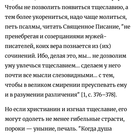
Чтобы не позволить появиться тщеславию, а
тем более укорениться, надо чаще молиться,
петь псалмы, читать Священное Писание, "не
пренебрегая и созерцаниями мужей-
писателей, коих вера познается из (их)
сочинений. Ибо, делая это, мы… не дозволим
уму увлечься тщеславием… сделаем у него
почти все мысли слезовидными… с тем,
чтобы в великом смирении преуспевать ему
и в разумении различения" [1, с. 376–378].
Но если христианин и изгнал тщеславие, его
могут одолеть не менее гибельные страсти,
пороки — уныние, печаль. "Когда душа