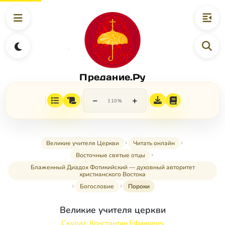
Предание.Ру
−
+
110%
Великие учителя Церкви
Читать онлайн
Восточные святые отцы
Блаженный Диадох Фотикийский — духовный авторитет
христианского Востока
Богословие
Пороки
Великие учителя церкви
Скурат, Константин Ефимович