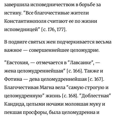
завершила исповедничеством в борьбе за
истину. "Все благочестивые жители
Константинополя считают ее по жизни
исповедницей" [с. 176, 177].
В подвиге святых жен подчеркивается весьма
важное — совершеннейшее целомудрие.
"Евстохия, — отмечается в "Лавсаике", —
жена целомудреннейшая" [с. 166]. Также и
Фотина — дева целомудреннейшая [с. 167].
Благочестивая Магна вела "самую строгую и
целомудренную" жизнь [с. 168]. "Доблестная"
Кандида, целыми ночами моловшая муку и
пекшая просфоры, была целомудренна и