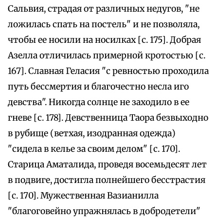
Сальвия, страдая от различных недугов, "не
ложилась спать на постель" и не позволяла,
чтобы ее носили на носилках [с. 175]. Добрая
Азелла отличилась примерной кротостью [с.
167]. Славная Геласия "с ревностью проходила
путь бессмертия и благочестно несла иго
девства". Никогда солнце не заходило в ее
гневе [с. 178]. Девственница Таора безвыходно
в рубище (ветхая, изодранная одежда)
"сидела в келье за своим делом" [с. 170].
Старица Аматалида, проведя восемьдесят лет
в подвиге, достигла полнейшего бесстрастия
[с. 170]. Мужественная Вазианилла
"благоговейно упражнялась в добродетели"