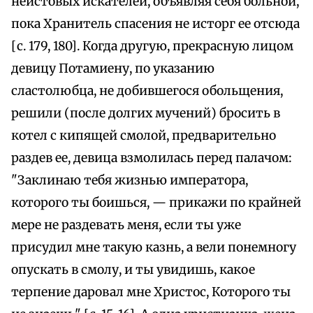
неистовых искателей, объявляя себя больной,
пока Хранитель спасения не исторг ее отсюда
[с. 179, 180]. Когда другую, прекрасную лицом
девицу Потамиену, по указанию
сластолюбца, не добившегося обольщения,
решили (после долгих мучений) бросить в
котел с кипящей смолой, предварительно
раздев ее, девица взмолилась перед палачом:
"Заклинаю тебя жизнью императора,
которого ты боишься, — прикажи по крайней
мере не раздевать меня, если ты уже
присудил мне такую казнь, а вели понемногу
опускать в смолу, и ты увидишь, какое
терпение даровал мне Христос, Которого ты