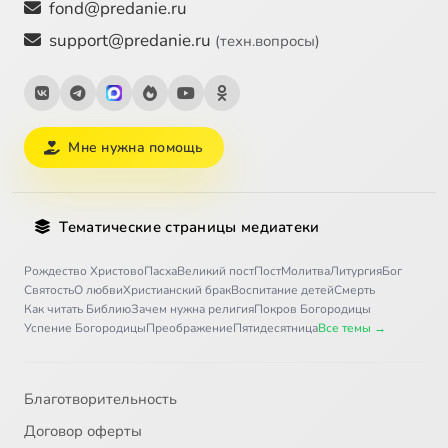
fond@predanie.ru
support@predanie.ru
(техн.вопросы)
Мне нужна помощь
Тематические страницы медиатеки
Рождество Христово
Пасха
Великий пост
Пост
Молитва
Литургия
Бог
Святость
О любви
Христианский брак
Воспитание детей
Смерть
Как читать Библию
Зачем нужна религия
Покров Богородицы
Успение Богородицы
Преображение
Пятидесятница
Все темы →
Благотворительность
Договор оферты