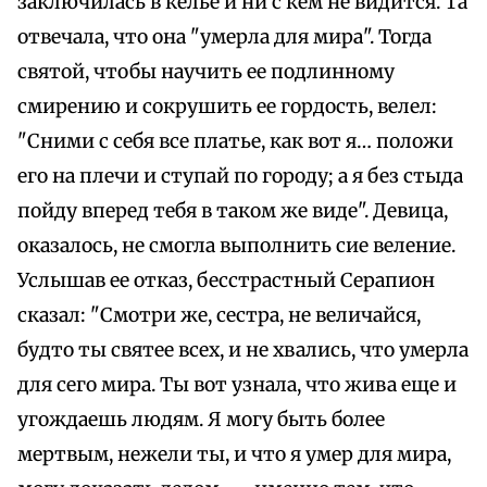
заключилась в келье и ни с кем не видится. Та
отвечала, что она "умерла для мира". Тогда
святой, чтобы научить ее подлинному
смирению и сокрушить ее гордость, велел:
"Сними с себя все платье, как вот я… положи
его на плечи и ступай по городу; а я без стыда
пойду вперед тебя в таком же виде". Девица,
оказалось, не смогла выполнить сие веление.
Услышав ее отказ, бесстрастный Серапион
сказал: "Смотри же, сестра, не величайся,
будто ты святее всех, и не хвались, что умерла
для сего мира. Ты вот узнала, что жива еще и
угождаешь людям. Я могу быть более
мертвым, нежели ты, и что я умер для мира,