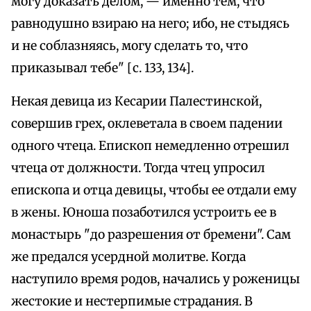
могу доказать делом, — именно тем, что
равнодушно взираю на него; ибо, не стыдясь
и не соблазняясь, могу сделать то, что
приказывал тебе" [с. 133, 134].
Некая девица из Кесарии Палестинской,
совершив грех, оклеветала в своем падении
одного чтеца. Епископ немедленно отрешил
чтеца от должности. Тогда чтец упросил
епископа и отца девицы, чтобы ее отдали ему
в жены. Юноша позаботился устроить ее в
монастырь "до разрешения от бремени". Сам
же предался усердной молитве. Когда
наступило время родов, начались у роженицы
жестокие и нестерпимые страдания. В