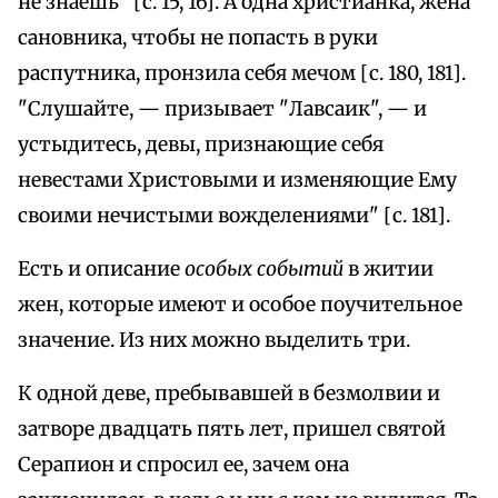
не знаешь" [с. 15, 16]. А одна христианка, жена
сановника, чтобы не попасть в руки
распутника, пронзила себя мечом [с. 180, 181].
"Слушайте, — призывает "Лавсаик", — и
устыдитесь, девы, признающие себя
невестами Христовыми и изменяющие Ему
своими нечистыми вожделениями" [с. 181].
Есть и описание
особых событий
в житии
жен, которые имеют и особое поучительное
значение. Из них можно выделить три.
К одной деве, пребывавшей в безмолвии и
затворе двадцать пять лет, пришел святой
Серапион и спросил ее, зачем она