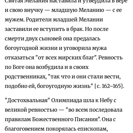
Святая Мелания наставила и утвердила в вере
и свою внучку — младшую Меланию — с ее
мужем. Родители младшей Мелании
заставили ее вступить в брак. Но после
смерти двух сыновей она предалась
богоугодной жизни и уговорила мужа
отказаться "от всех мирских благ". Ревность
по Боге она возбудила и в своих
родственниках, "так что и они стали вести,
подобно ей, богоугодную жизнь" [с. 162–165].
"Достохвальная" Олимпиада шла к Небу с
великой ревностью — "во всем последовала
правилам Божественного Писания". Она с
благоговением покорялась епископам,