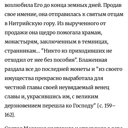
возлюбила Его до конца земных дней. Продав
свое имение, она отправилась к святым отцам
в Нитрийскую гору. Из вырученного от
продажи она щедро помогала храмам,
монастырям, заключенным в темницах,
странникам… "Никто из приходивших не
отходил от нее без пособия". Блаженная
раздала все до последней монеты и "из своего
имущества прекрасно выработала для
честной главы своей неувядаемый венец
славы и, украсившись им, с великим
дерзновением перешла ко Господу" [с. 159–
162].