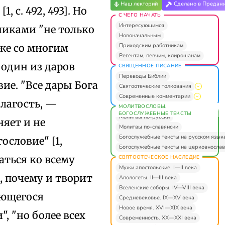
Наш лекторий
Сделано в Предан
с. 492, 493]. Но
С ЧЕГО НАЧАТЬ
Интересующимся
никами "не только
Новоначальным
Приходским работникам
аже со многим
Регентам, певчим, клирошанам
 один из даров
СВЯЩЕННОЕ ПИСАНИЕ
Переводы Библии
ие. "Все дары Бога
Святоотеческие толкования
Современные комментарии
лагость, —
МОЛИТВОСЛОВЫ.
БОГОСЛУЖЕБНЫЕ ТЕКСТЫ
Молитвы по-русски
яет и не
Молитвы по-славянски
Богослужебные тексты на русском язык
ословие" [1,
Богослужебные тексты на церковнослав
аться ко всему
СВЯТООТЕЧЕСКОЕ НАСЛЕДИЕ
Мужи апостольские. I—II века
, почему и творит
Апологеты. II—III века
Вселенские соборы. IV—VIII века
ающегося
Средневековье. IX—XV века
Новое время. XVI—XIX века
, "но более всех
Современность. XX—XXI века