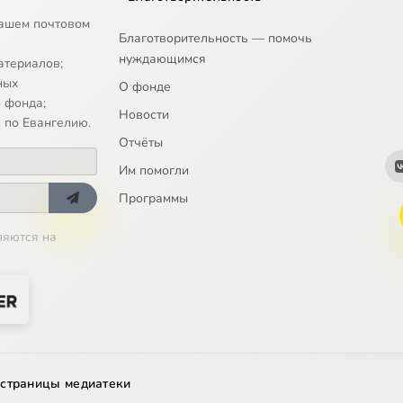
ашем почтовом
Благотворительность — помочь
нуждающимся
атериалов;
ных
О фонде
 фонда;
Новости
 по Евангелию.
Отчёты
Им помогли
Программы
ляются на
 страницы медиатеки