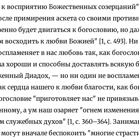
к восприятию Божественных созерцаний" [1, 
после примирения аскета со своими против
енно будет двигаться к богословию, но д
 восходить к любви Божией" [1, с. 493]. Ни
спламеняет в нас любовь так, как богослов
ма хороши и способны доставлять всякую б
женный Диадох, — но ни один не воспламен
к сердца нашего к любви благости, как бог
 Богословие "приготовляет нас" не привязыв
нному, а ум наш озаряет "огнем изменения
 служебных духов" [1, с. 360–364]. Заним
могут вначале беспокоить "многие страсти"