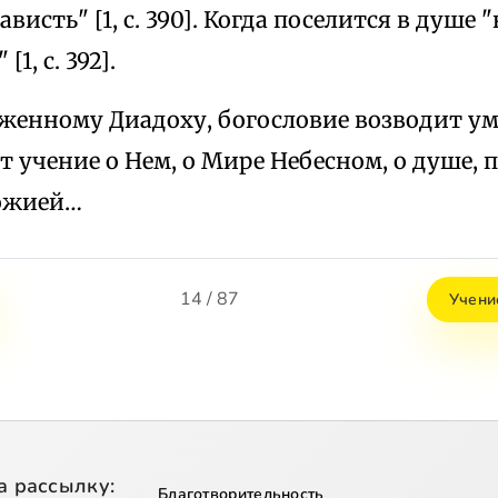
висть" [1, с. 390]. Когда поселится в душе 
[1, с. 392].
аженному Диадоху, богословие возводит у
ет учение о Нем, о Мире Небесном, о душе, 
ожией…
14 / 87
Учени
а рассылку:
Благотворительность