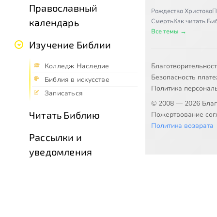
Православный
Рождество Христово
П
календарь
Смерть
Как читать Б
Все темы →
Изучение Библии
Благотворительнос
Колледж Наследие
Безопасность плат
Библия в искусстве
Политика персонал
Записаться
© 2008 — 2026 Бла
Читать Библию
Пожертвование согл
Политика возврата
Рассылки и
уведомления