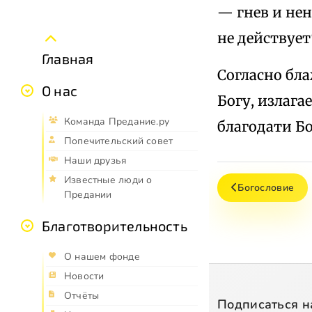
— гнев и нена
не действует" 
Главная
Согласно бл
О нас
Богу, излага
Команда Предание.ру
благодати Б
Попечительский совет
Наши друзья
Известные люди о
Богословие
Предании
Благотворительность
О нашем фонде
Новости
Отчёты
Подписаться н