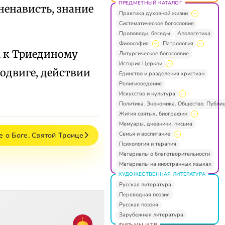
ПРЕДМЕТНЫЙ КАТАЛОГ
"ненависть, знание
Практика духовной жизни
Систематическое богословие
Проповеди, беседы
Апологетика
Философия
Патрология
м к Триединому
Литургическое богословие
История Церкви
подвиге, действии
Единство и разделения христиан
Религиоведение
Искусство и культура
Политика. Экономика. Общество. Публи
Жития святых, биографии
Мемуары, дневники, письма
Семья и воспитание
е о Боге, Святой Троице
Психология и терапия
Материалы о благотворительности
Материалы на иностранных языках
ХУДОЖЕСТВЕННАЯ ЛИТЕРАТУРА
Русская литература
Переводная поэзия
Русская поэзия
Зарубежная литература
ФИЛЬМЫ И ТВ