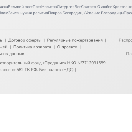
асха
Великий пост
Пост
Молитва
Литургия
Бог
Святость
О любви
Христианс
иблию
Зачем нужна религия
Покров Богородицы
Успение Богородицы
Пре
ть
|
Договор оферты
|
Регулярные пожертвования
|
Распр
ежей
|
Политика возврата
|
О проекте
|
ьных данных
По
готворительный фонд «Предание» НКО №7712031589
асно ст.582 ГК РФ. Без налога (НДС)
|