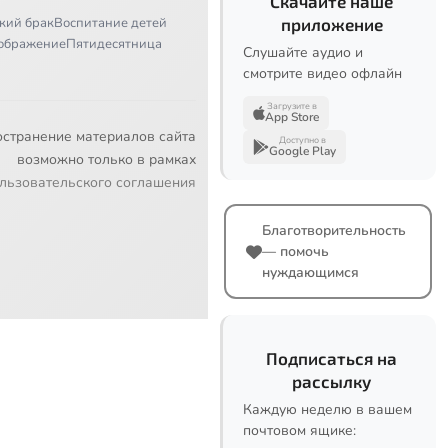
Скачайте наше
кий брак
Воспитание детей
приложение
ображение
Пятидесятница
Слушайте аудио и
смотрите видео офлайн
Загрузите в
App Store
остранение материалов сайта
Доступно в
Google Play
возможно только в рамках
льзовательского соглашения
Благотворительность
— помочь
нуждающимся
Подписаться на
рассылку
Каждую неделю в вашем
почтовом ящике: