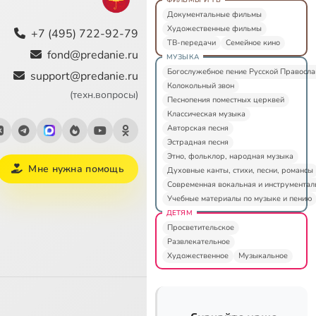
Документальные фильмы
Художественные фильмы
+7 (495) 722-92-79
ТВ-передачи
Семейное кино
fond@predanie.ru
МУЗЫКА
Богослужебное пение Русской Правосл
support@predanie.ru
Колокольный звон
(техн.вопросы)
Песнопения поместных церквей
Классическая музыка
Авторская песня
Эстрадная песня
Этно, фольклор, народная музыка
Мне нужна помощь
Духовные канты, стихи, песни, романсы
Современная вокальная и инструментал
Учебные материалы по музыке и пению
ДЕТЯМ
Просветительское
Развлекательное
Художественное
Музыкальное