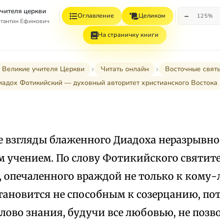
учителя церкви
−
Оглавление
Целиком
125%
стантин Ефимович
На страничку книги
Великие учителя Церкви
Читать онлайн
Восточные свят
адох Фотикийский — духовный авторитет христианского Востока
е взгляды блаженного Диадоха неразрывно
м учением. По слову Фотикийского святите
опечаленного враждой не только к кому-л
тановится не способным к созерцанию, по
лово знания, будучи все любовью, не позв