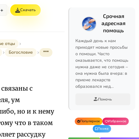
+
Скачать
Срочная
адресная
помощь
Каждый день к нам
ые отцы
приходят новые просьбы
Богословие
***
о помощи. Часто
оказывается, что помощь
нужна даже не сегодня –
она нужна была вчера: в
приеме лекарств
образовался нед…
 связаны с
ля, ум
Помочь
ибо, но и к нему
тому что в таком
Популярное
Избранное
Позже
оляет рассудку