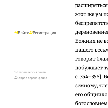
расширяться 
этот же ум 
беспрепятств
дерзновением
Войти
Регистрация
Божиих не во
нашего весь
говорит бла
побуждает та
Старая версия сайта
с. 354–358].
Старая версия фонда
земному, тле
его общником
богословием 