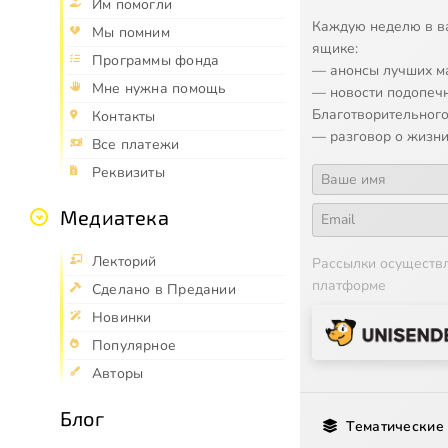
Им помогли
Каждую неделю в в
Мы помним
ящике:
Программы фонда
— анонсы лучших м
Мне нужна помощь
— новости подопеч
Благотворительного
Контакты
— разговор о жизни
Все платежи
Реквизиты
Медиатека
Лекторий
Рассылки осуществ
платформе
Сделано в Предании
Новинки
Популярное
Авторы
Блог
Тематические