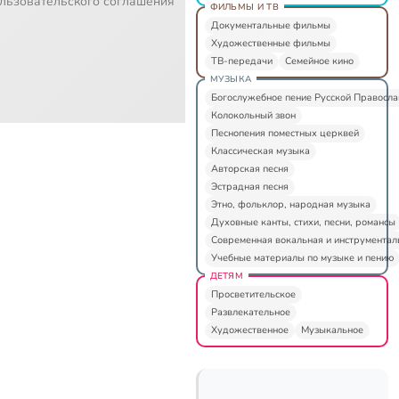
льзовательского соглашения
ФИЛЬМЫ И ТВ
Документальные фильмы
Художественные фильмы
ТВ-передачи
Семейное кино
МУЗЫКА
Богослужебное пение Русской Правосл
Колокольный звон
Песнопения поместных церквей
Классическая музыка
Авторская песня
Эстрадная песня
Этно, фольклор, народная музыка
Духовные канты, стихи, песни, романсы
Современная вокальная и инструментал
Учебные материалы по музыке и пению
ДЕТЯМ
Просветительское
Развлекательное
Художественное
Музыкальное