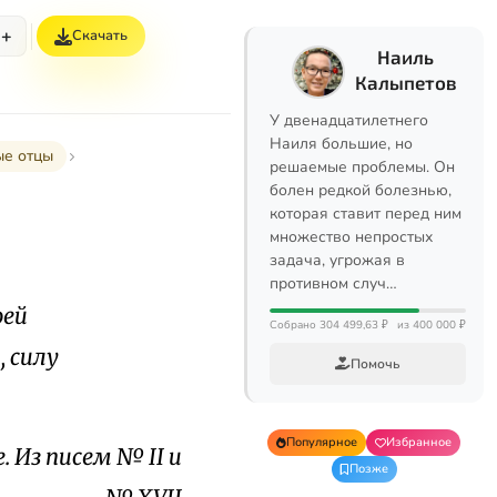
+
Скачать
Наиль
Калыпетов
У двенадцатилетнего
Наиля большие, но
ые отцы
решаемые проблемы. Он
болен редкой болезнью,
которая ставит перед ним
множество непростых
задача, угрожая в
противном случ…
оей
Собрано 304 499,63 ₽
из 400 000 ₽
 силу
Помочь
Популярное
Избранное
 Из писем № II и
Позже