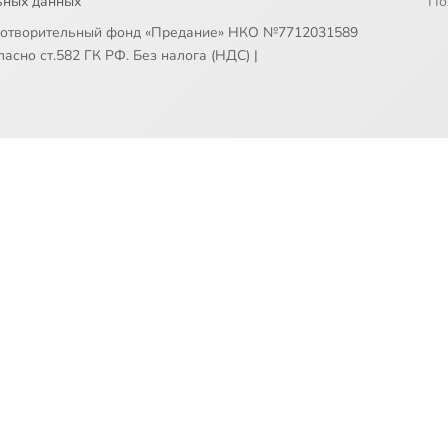
ьных данных
По
готворительный фонд «Предание» НКО №7712031589
асно ст.582 ГК РФ. Без налога (НДС)
|