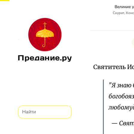
Великие 
Скурат, Кон
Предание.ру
Святитель И
"Я знаю
богобоя
любомуд
— Свят