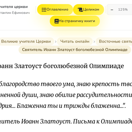
учителя церкви
−
Оглавление
Целиком
125%
стантин Ефимович
На страничку книги
Великие учителя Церкви
Читать онлайн
Восточные свят
Святитель Иоанн Златоуст боголюбезной Олимпиаде
оанн Златоуст боголюбезной Олимпиаде
 благородство твоего ума, знаю крепость тв
зненной души, знаю обилие рассудительности,
рия… Блаженна ты и трижды блаженна…".
итель Иоанн Златоуст. Письма к Олимпиаде.