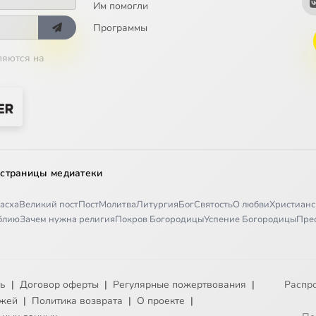
Им помогли
Программы
ляются на
 страницы медиатеки
асха
Великий пост
Пост
Молитва
Литургия
Бог
Святость
О любви
Христианс
иблию
Зачем нужна религия
Покров Богородицы
Успение Богородицы
Пре
ть
|
Договор оферты
|
Регулярные пожертвования
|
Распр
ежей
|
Политика возврата
|
О проекте
|