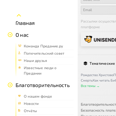
Рассылки осуществ
Главная
платформе
О нас
Команда Предание.ру
Попечительский совет
Наши друзья
Тематические
Известные люди о
Предании
Рождество Христово
П
Смерть
Как читать Б
Благотворительность
Все темы →
О нашем фонде
Новости
Благотворительнос
Безопасность плат
Отчёты