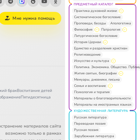
ПРЕДМЕТНЫЙ КАТАЛОГ
Практика духовной жизни
Систематическое богословие
Мне нужна помощь
Проповеди, беседы
Апологетика
Философия
Патрология
Литургическое богословие
История Церкви
Единство и разделения христиан
Религиоведение
Искусство и культура
Политика. Экономика. Общество. Публи
Жития святых, биографии
Мемуары, дневники, письма
Семья и воспитание
кий брак
Воспитание детей
Психология и терапия
ображение
Пятидесятница
Материалы о благотворительности
Материалы на иностранных языках
ХУДОЖЕСТВЕННАЯ ЛИТЕРАТУРА
Русская литература
Переводная поэзия
остранение материалов сайта
Русская поэзия
возможно только в рамках
Зарубежная литература