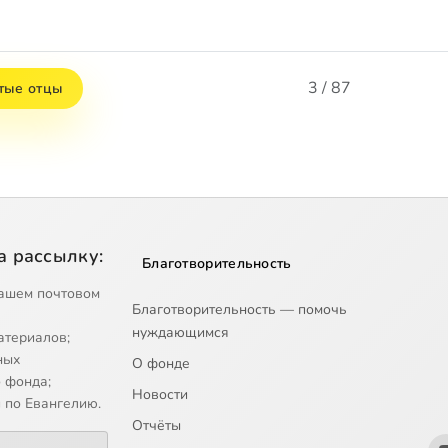
3 / 87
тые отцы
а рассылку:
Благотворительность
ашем почтовом
Благотворительность — помочь
нуждающимся
атериалов;
ных
О фонде
 фонда;
Новости
 по Евангелию.
Отчёты