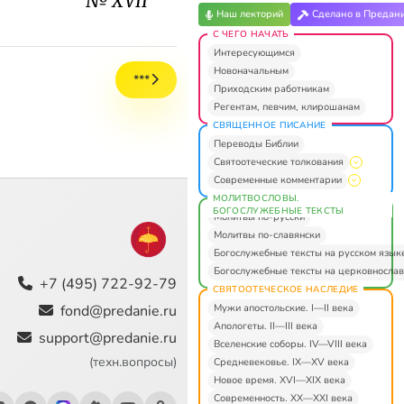
№ XVII
Наш лекторий
Сделано в Предан
С ЧЕГО НАЧАТЬ
Интересующимся
Новоначальным
***
Приходским работникам
Регентам, певчим, клирошанам
СВЯЩЕННОЕ ПИСАНИЕ
Переводы Библии
Святоотеческие толкования
Современные комментарии
МОЛИТВОСЛОВЫ.
БОГОСЛУЖЕБНЫЕ ТЕКСТЫ
Молитвы по-русски
Молитвы по-славянски
Богослужебные тексты на русском язык
Богослужебные тексты на церковнослав
+7 (495) 722-92-79
СВЯТООТЕЧЕСКОЕ НАСЛЕДИЕ
Мужи апостольские. I—II века
fond@predanie.ru
Апологеты. II—III века
support@predanie.ru
Вселенские соборы. IV—VIII века
(техн.вопросы)
Средневековье. IX—XV века
Новое время. XVI—XIX века
Современность. XX—XXI века