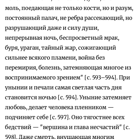
моль, поедающая не только кости, но и разум,
постоянный палач, не ребра рассекающий, но
разрушающий даже и силу души,
непрерывная ночь, беспросветный мрак,
буря, ураган, тайный жар, сожигающий
сильнее всякого пламени, война без
перемирия, болезнь, затемняющая многое из
воспринимаемого зрением" [с. 593–594]. При
унынии и печали самая светлая часть дня
становится ночью [с. 594]. Уныние затемняет
любовь, делает человека пленником —
подчиняет себе [с. 597]. Оно тягостнее всех
бедствий — "вершина и глава несчастий" [с.
598]. Даже смерть, внушающая многим