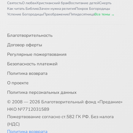
Святость
О любви
Христианский брак
Воспитание детей
Смерть
Как читать Библию
Зачем нужна религия
Покров Богородицы
Успение Богородицы
Преображение
Пятидесятница
Все темы →
Благотворительность
Договор оферты
Регулярные пожертвования
Безопасность платежей
Политика возврата
О проекте
Политика персональных данных
© 2008 — 2026 Благотворительный фонд «Предание»
НКО №7712031589
Пожертвование согласно ст.582 ГК РФ. Без налога
(НДС)
Политика возврата