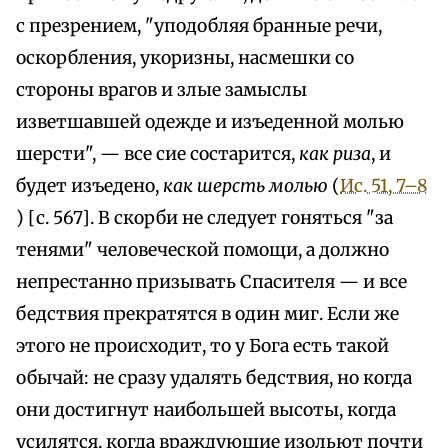
с презрением, "уподобляя бранные речи,
оскорбления, укоризны, насмешки со
стороны врагов и злые замыслы
изветшавшей одежде и изъеденной молью
шерсти", — все сие состарится,
как риза
, и
будет изъедено,
как шерсть молью
(
Ис. 51, 7–8
) [с. 567]. В скорби не следует гоняться "за
тенями" человеческой помощи, а должно
непрестанно призывать Спасителя — и все
бедствия прекратятся в один миг. Если же
этого не происходит, то у Бога есть такой
обычай: не сразу удалять бедствия, но когда
они достигнут наибольшей высоты, когда
усилятся, когда враждующие изольют почти