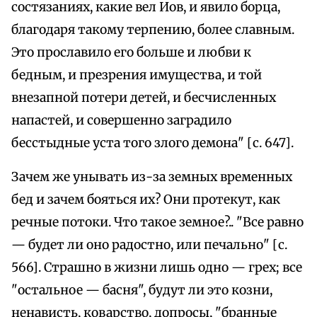
состязаниях, какие вел Иов, и явило борца,
благодаря такому терпению, более славным.
Это прославило его больше и любви к
бедным, и презрения имущества, и той
внезапной потери детей, и бесчисленных
напастей, и совершенно заградило
бесстыдные уста того злого демона" [с. 647].
Зачем же унывать из-за земных временных
бед и зачем бояться их? Они протекут, как
речные потоки. Что такое земное?.. "Все равно
— будет ли оно радостно, или печально" [с.
566]. Страшно в жизни лишь одно — грех; все
"остальное — басня", будут ли это козни,
ненависть, коварство, допросы, "бранные