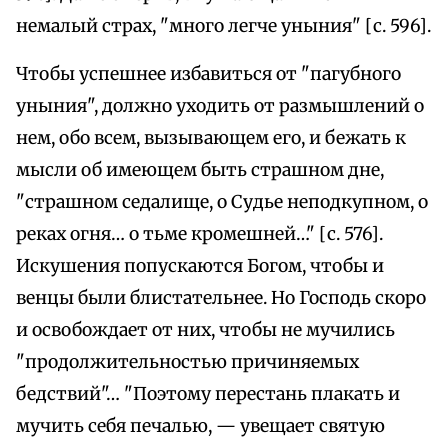
немалый страх, "много легче уныния" [с. 596].
Чтобы успешнее избавиться от "пагубного
уныния", должно уходить от размышлений о
нем, обо всем, вызывающем его, и бежать к
мысли об имеющем быть страшном дне,
"страшном седалище, о Судье неподкупном, о
реках огня… о тьме кромешней…" [с. 576].
Искушения попускаются Богом, чтобы и
венцы были блистательнее. Но Господь скоро
и освобождает от них, чтобы не мучились
"продолжительностью причиняемых
бедствий"… "Поэтому перестань плакать и
мучить себя печалью, — увещает святую