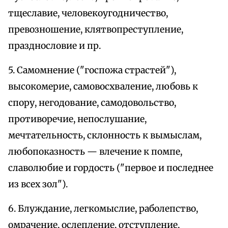
тщеславие, человекоугодничество,
превозношение, клятвопреступление,
празднословие и пр.
5. Самомнение ("госпожа страстей"),
высокомерие, самовосхваление, любовь к
спору, негодование, самодовольство,
противоречие, непослушание,
мечтательность, склонность к вымыслам,
любопоказность — влечение к помпе,
славолюбие и гордость ("первое и последнее
из всех зол").
6. Блуждание, легкомыслие, раболепство,
омрачение, ослепление, отступление,