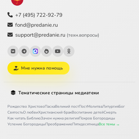
+7 (495) 722-92-79
fond@predanie.ru
support@predanie.ru
(техн.вопросы)
Мне нужна помощь
Тематические страницы медиатеки
Рождество Христово
Пасха
Великий пост
Пост
Молитва
Литургия
Бог
Святость
О любви
Христианский брак
Воспитание детей
Смерть
Как читать Библию
Зачем нужна религия
Покров Богородицы
Успение Богородицы
Преображение
Пятидесятница
Все темы →