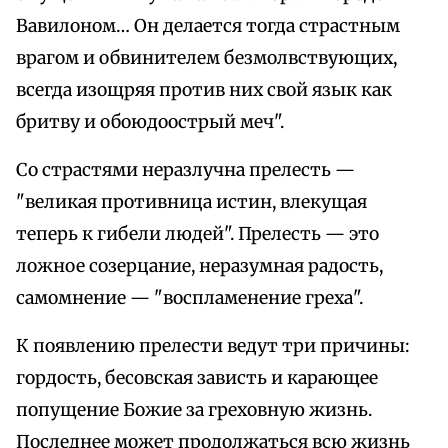
Вавилоном… Он делается тогда страстным
врагом и обвинителем безмолвствующих,
всегда изощряя против них свой язык как
бритву и обоюдоострый меч".
Со страстями неразлучна прелесть —
"великая противница истин, влекущая
теперь к гибели людей". Прелесть — это
ложное созерцание, неразумная радость,
самомнение — "воспламенение греха".
К появлению прелести ведут три причины:
гордость, бесовская зависть и карающее
попущение Божие за греховную жизнь.
Последнее может продолжаться всю жизнь