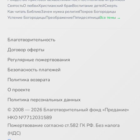
Святость
О любви
Христианский брак
Воспитание детей
Смерть
Как читать Библию
Зачем нужна религия
Покров Богородицы
Успение Богородицы
Преображение
Пятидесятница
Все темы →
Благотворительность
Договор оферты
Регулярные пожертвования
Безопасность платежей
Политика возврата
О проекте
Политика персональных данных
© 2008 — 2026 Благотворительный фонд «Предание»
НКО №7712031589
Пожертвование согласно ст.582 ГК РФ. Без налога
(НДС)