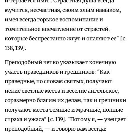
и терзается ими… Страстная душа всегда
мучится, несчастная, своим злым навыком,
имея всегда горькое воспоминание и
томительное впечатление от страстей,
которые беспрестанно жгут и опаляют ее" [с.
138, 139].
Преподобный четко указывает конечную
участь праведников и грешников: "Как
праведные, по словам святых, получают
некие светлые места и веселие ангельское,
соразмерно благим их делам, так и грешники
получают места темные и мрачные, полные
страха и ужаса" [с. 139]. "Потому я, — увещает
преподобный, — и говорю вам всегда: