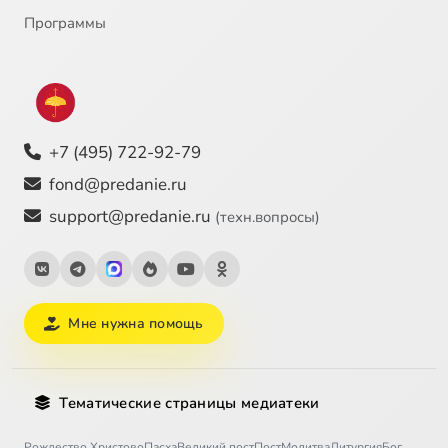
Программы
+7 (495) 722-92-79
fond@predanie.ru
support@predanie.ru
(техн.вопросы)
Мне нужна помощь
Тематические страницы медиатеки
Рождество Христово
Пасха
Великий пост
Пост
Молитва
Литургия
Бог