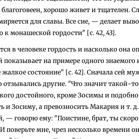
н благоговеен, хорошо живет и тщателен. С
миряется для славы. Все сие, — делает выв
 к монашеской гордости" [с. 42, 43].
тся в человеке гордость и насколько она оп
 показывает на примере одного знаемого 
е жалкое состояние" [с. 42]. Сначала сей м
 отзывались другие. "Что значит такой-т
кого достойного, кроме Зосимы и подобно
ь и Зосиму, а превозносить Макария и т. д.
 — говорю ему: "Поистине, брат, ты скоро
И поверьте мне, чрез несколько времени он