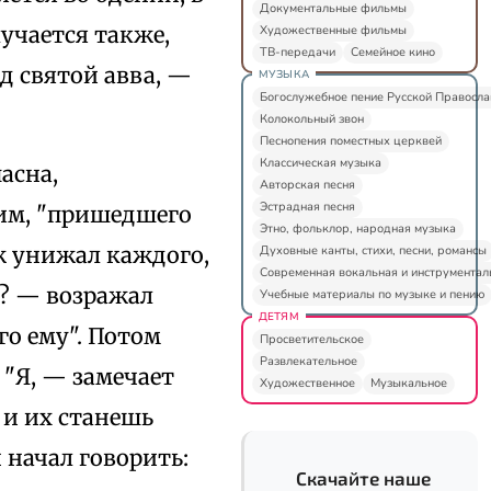
Документальные фильмы
лучается также,
Художественные фильмы
ТВ-передачи
Семейное кино
од святой авва, —
МУЗЫКА
Богослужебное пение Русской Правосл
Колокольный звон
Песнопения поместных церквей
Классическая музыка
асна,
Авторская песня
Эстрадная песня
им, "пришедшего
Этно, фольклор, народная музыка
уж унижал каждого,
Духовные канты, стихи, песни, романсы
Современная вокальная и инструментал
о? — возражал
Учебные материалы по музыке и пению
ДЕТЯМ
го ему". Потом
Просветительское
Развлекательное
 "Я, — замечает
Художественное
Музыкальное
 и их станешь
 начал говорить:
Скачайте наше