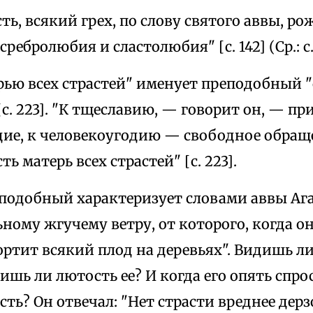
ть, всякий грех, по слову святого аввы, р
ребролюбия и сластолюбия" [с. 142] (Ср.: с. 1
рью всех страстей" именует преподобный 
с. 223]. "К тщеславию, — говорит он, — п
дие, к человекоугодию — свободное обраще
ь матерь всех страстей" [с. 223].
еподобный характеризует словами аввы Аг
ному жгучему ветру, от которого, когда он 
ртит всякий плод на деревьях". Видишь ли,
ишь ли лютость ее? И когда его опять спро
сть? Он отвечал: "Нет страсти вреднее дерз