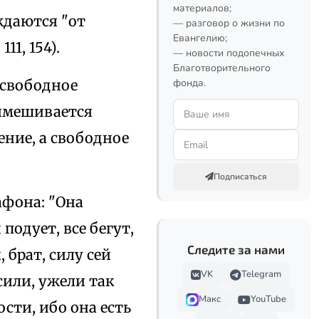
материалов;
ождаются "от
— разговор о жизни по
Евангелию;
11, 154).
— новости подопечных
Благотворительного
"свободное
фонда.
римешивается
ние, а свободное
Подписаться
афона: "Она
подует, все бегут,
Следите за нами
 брат, силу сей
VK
Telegram
сили, ужели так
Макс
YouTube
ости, ибо она есть