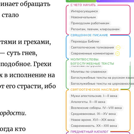
чинает обращать
С ЧЕГО НАЧАТЬ
Интересующимся
 стало
Новоначальным
Приходским работникам
Регентам, певчим, клирошанам
СВЯЩЕННОЕ ПИСАНИЕ
тями и грехами,
Переводы Библии
Святоотеческие толкования
— суть гнев,
Современные комментарии
МОЛИТВОСЛОВЫ.
 подобное. Грехи
БОГОСЛУЖЕБНЫЕ ТЕКСТЫ
Молитвы по-русски
Молитвы по-славянски
х в исполнение на
Богослужебные тексты на русском язык
Богослужебные тексты на церковнослав
т его страсти, ибо
СВЯТООТЕЧЕСКОЕ НАСЛЕДИЕ
.
Мужи апостольские. I—II века
Апологеты. II—III века
Вселенские соборы. IV—VIII века
гордости
.
Средневековье. IX—XV века
Новое время. XVI—XIX века
Современность. XX—XXI века
огда кто
ПРЕДМЕТНЫЙ КАТАЛОГ