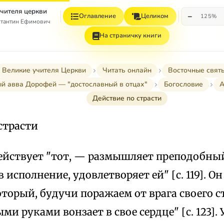
учителя церкви
−
Оглавление
Целиком
125%
стантин Ефимович
На страничку книги
Великие учителя Церкви
Читать онлайн
Восточные свят
й авва Дорофей — "достославный в отцах"
Богословие
А
Действие по страсти
страсти
ействует "тот, — размышляет преподобный
в исполнение, удовлетворяет ей" [с. 119]. О
оторый, будучи поражаем от врага своего с
ми руками вонзает в свое сердце" [с. 123].