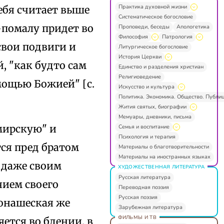
Практика духовной жизни
себя считает выше
Систематическое богословие
о-помалу придет во
Проповеди, беседы
Апологетика
Философия
Патрология
свои подвиги и
Литургическое богословие
История Церкви
, "как будто сам
Единство и разделения христиан
Религиоведение
мощью Божией" [с.
Искусство и культура
Политика. Экономика. Общество. Публи
Жития святых, биографии
Мемуары, дневники, письма
мирскую" и
Семья и воспитание
Психология и терапия
тся пред братом
Материалы о благотворительности
Материалы на иностранных языках
 даже своим
ХУДОЖЕСТВЕННАЯ ЛИТЕРАТУРА
Русская литература
чием своего
Переводная поэзия
Русская поэзия
онашеская же
Зарубежная литература
ФИЛЬМЫ И ТВ
яется во бдении, в