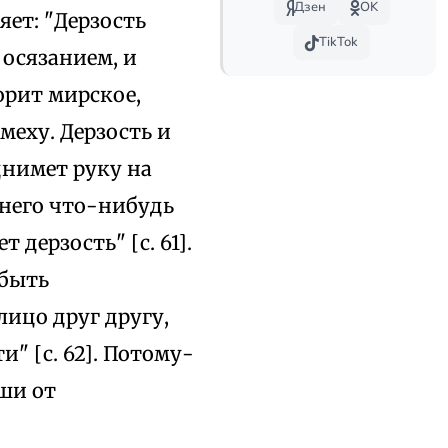
Дзен
OK
ляет: "Дерзость
TikTok
 осязанием, и
орит мирское,
меху. Дерзость и
днимет руку на
 него что-нибудь
 дерзость" [с. 61].
 быть
лицо друг другу,
и" [с. 62]. Потому-
ши от