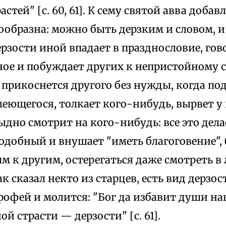
астей" [с. 60, 61]. К сему святой авва добав
образна: можно быть дерзким и словом, и
ерзости иной впадает в празднословие, гов
ое и побуждает других к непристойному с
о прикоснется другого без нужды, когда по
еющегося, толкает кого-нибудь, вырвет у
ыдно смотрит на кого-нибудь: все это делает
одобный и внушает "иметь благоговение",
 к другим, остерегаться даже смотреть в 
ак сказал некто из старцев, есть вид дерзост
рофей и молится: "Бог да избавит души на
ой страсти — дерзости" [с. 61].