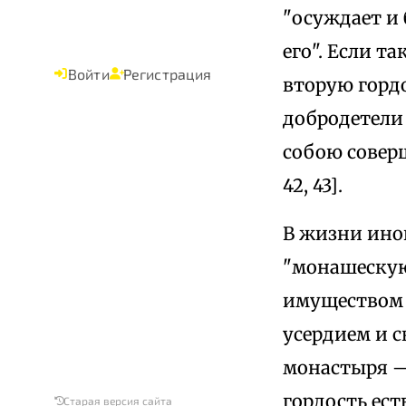
"осуждает и 
его". Если т
Войти
Регистрация
вторую гордо
добродетели 
собою совер
42, 43].
В жизни ино
"монашескую"
имуществом 
усердием и с
монастыря —
гордость ест
Старая версия сайта