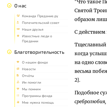
"Что такое П
О нас
Святой Троиц
Команда Предание.ру
образом лиши
Попечительский совет
Наши друзья
С действием
Известные люди о
Предании
Тщеславный ч
Благотворительность
когда услыши
на одно слово
О нашем фонде
Новости
весьма побеж
Отчёты
2].
Им помогли
Мы помним
Подобное су
Программы фонда
сребролюбия,
Мне нужна помощь