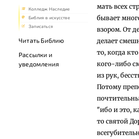
мать всех стр
Колледж Наследие
бывает много
Библия в искусстве
Записаться
взором. От д
Читать Библию
делает смешн
то, когда кт
Рассылки и
кого-либо см
уведомления
из рук, бесст
Потому преп
почтительным
"ибо и это, к
то святой До
всегубительн