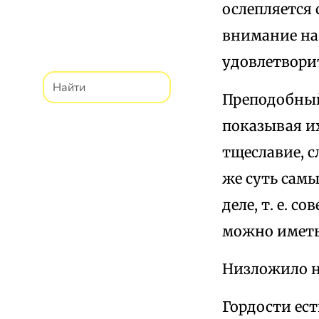
ослепляется 
внимание на
удовлетворит
Преподобный
показывая их
тщеславие, с
же суть самы
деле, т. е. 
можно иметь 
Низложило н
Гордости ест