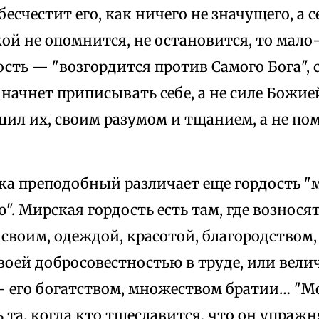
бесчестит его, как ничего не значущего, а 
акой не опомнится, не остановится, то мал
сть — "возгордится против Самого Бога", 
начнет приписывать себе, а не силе Божией
шил их, своим разумом и тщанием, а не по
ка преподобный различает еще гордость "
. Мирская гордость есть там, где вознося
своим, одеждой, красотой, благородством,
воей добросовестностью в труде, или вели
 его богатством, множеством братии… "М
ь та, когда кто тщеславится, что он упражн