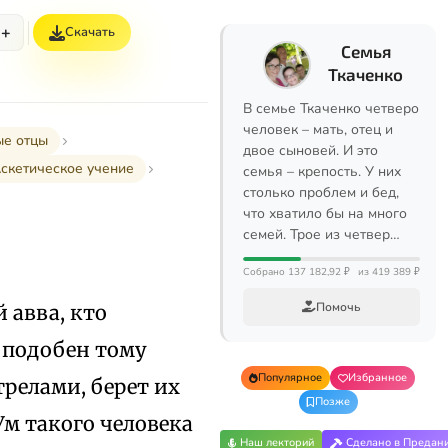
+
Скачать
Семья
Ткаченко
В семье Ткаченко четверо
человек – мать, отец и
ые отцы
двое сыновей. И это
скетическое учение
семья – крепость. У них
столько проблем и бед,
что хватило бы на много
семей. Трое из четвер…
Собрано 137 182,92 ₽
из 419 389 ₽
Помочь
 авва, кто
н подобен тому
Популярное
Избранное
трелами, берет их
Позже
 Ум такого человека
Наш лекторий
Сделано в Предан