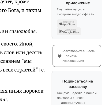
начит, кроме
приложение
Слушайте аудио и
го Бога, и таким
смотрите видео офлайн
Загрузите в
App Store
ие
и
самолюбие
.
Доступно в
Google Play
своего. Иной,
Благотворительность
ь слов или десять
— помочь
щеславием "мы
нуждающимся
 всех страстей" [с.
Подписаться на
рассылку
иях иных пороков:
Каждую неделю в вашем
почтовом ящике:
сти
.
— анонсы лучших