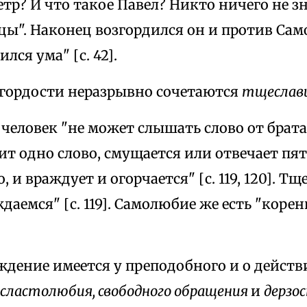
етр? И что такое Павел? Никто ничего не з
ы". Наконец возгордился он и против Само
лся ума" [с. 42].
 гордости неразрывно сочетаются
тщеслав
еловек "не может слышать слово от брата 
т одно слово, смущается или отвечает пят
, и враждует и огорчается" [с. 119, 120]. Т
даемся" [с. 119]. Самолюбие же есть "корень
ждение имеется у преподобного и о действ
 сластолюбия, свободного обращения
и
дерзо