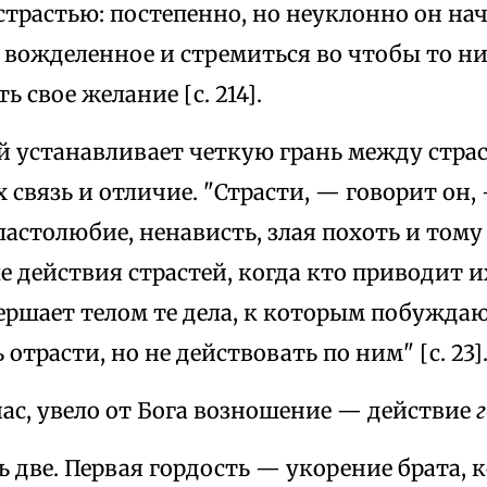
страстью: постепенно, но неуклонно он на
 вожделенное и стремиться во чтобы то ни
ь свое желание [с. 214].
 устанавливает четкую грань между страс
 связь и отличие. "Страсти, — говорит он, 
ластолюбие, ненависть, злая похоть и тому
е действия страстей, когда кто приводит и
совершает телом те дела, к которым побуждаю
отрасти, но не действовать по ним" [с. 23]
ас, увело от Бога возношение — действие
ь две. Первая гордость — укорение брата, к