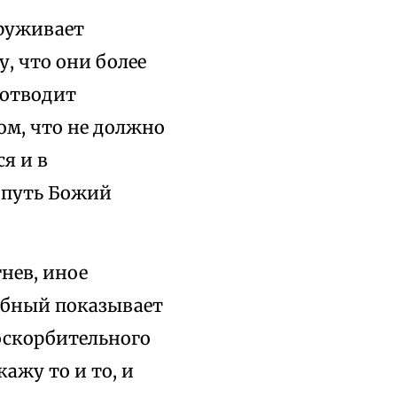
аруживает
у, что они более
 отводит
ом, что не должно
я и в
 путь Божий
нев, иное
добный показывает
оскорбительного
кажу то и то, и