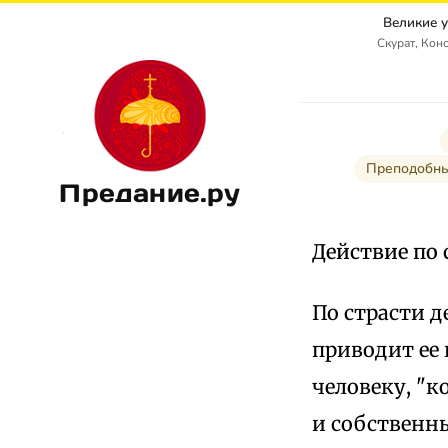
Великие 
Скурат, Кон
Преподобны
Предание.ру
Действие по 
По страсти д
приводит ее 
человеку, "к
и собственны