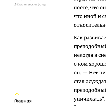
Старая версия фонда
посте, что о
что иной и с
относительно
Как развивае
преподобный
некогда в си
о ком хорошо
он. — Нет ни
стал осуждат
преподобный,
уничижать". 
Главная