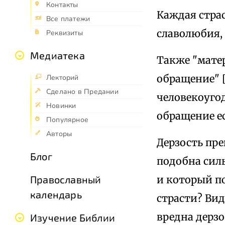
Контакты
Каждая страс
Все платежи
славолюбия, с
Реквизиты
Медиатека
Также "мате
обращение" [
Лекторий
Сделано в Предании
человекоуго
Новинки
обращение ест
Популярное
Авторы
Дерзость пр
Блог
подобна силь
и который по
Православный
календарь
страсти? Вид
вредна дерзо
Изучение Библии