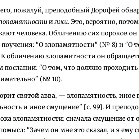
сего, пожалуй, преподобный Дорофей обн
злопамятности
и
лжи
. Это, вероятно, потом
жают человека. Обличению сих пороков он
поучения: "О злопамятности" (№ 8) и "О т
. К обличению злопамятности он обращаетс
 послании: "О том, что должно проходить
имательно" (№ 10).
орит святой авва, — злопамятность, иное г
ность и иное смущение" [с. 99]. И препо
рока злопамятности: сначала смущение от 
помысл: "Зачем он мне это сказал, и я ему с