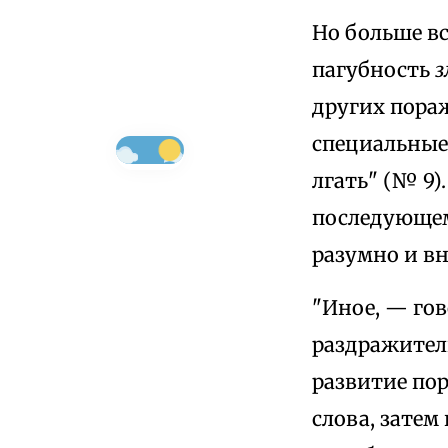
Но больше в
пагубность
других пора
специальные 
лгать" (№ 9)
последующем
разумно и вн
"Иное, — гов
раздражитель
развитие по
слова, затем 