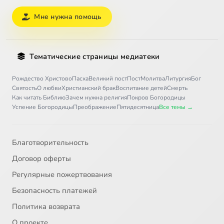
Мне нужна помощь
Тематические страницы медиатеки
Рождество Христово
Пасха
Великий пост
Пост
Молитва
Литургия
Бог
Святость
О любви
Христианский брак
Воспитание детей
Смерть
Как читать Библию
Зачем нужна религия
Покров Богородицы
Успение Богородицы
Преображение
Пятидесятница
Все темы →
Благотворительность
Договор оферты
Регулярные пожертвования
Безопасность платежей
Политика возврата
О проекте