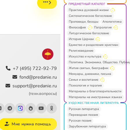
***
ПРЕДМЕТНЫЙ КАТАЛОГ
Практика духовной жизни
Систематическое богословие
Проповеди, беседы
Апологетика
Философия
Патрология
Литургическое богословие
История Церкви
Единство и разделения христиан
Религиоведение
Искусство и культура
Политика. Экономика. Общество. Публи
+7 (495) 722-92-79
Жития святых, биографии
Мемуары, дневники, письма
fond@predanie.ru
Семья и воспитание
support@predanie.ru
Психология и терапия
Материалы о благотворительности
(техн.вопросы)
Материалы на иностранных языках
ХУДОЖЕСТВЕННАЯ ЛИТЕРАТУРА
Русская литература
Переводная поэзия
Русская поэзия
Мне нужна помощь
Зарубежная литература