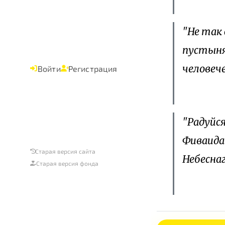
"Не так 
пустыня
человече
Войти
Регистрация
"Радуйся
Фиваида
Старая версия сайта
Небеснаг
Старая версия фонда