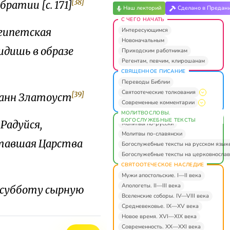
[38]
ратии [с. 171]
Наш лекторий
Сделано в Предан
С ЧЕГО НАЧАТЬ
Египетская
Интересующимся
Новоначальным
идишь в образе
Приходским работникам
Регентам, певчим, клирошанам
СВЯЩЕННОЕ ПИСАНИЕ
Переводы Библии
Святоотеческие толкования
[39]
анн Златоуст
Современные комментарии
МОЛИТВОСЛОВЫ.
БОГОСЛУЖЕБНЫЕ ТЕКСТЫ
 Радуйся,
Молитвы по-русски
Молитвы по-славянски
итавшая Царства
Богослужебные тексты на русском язык
Богослужебные тексты на церковнослав
СВЯТООТЕЧЕСКОЕ НАСЛЕДИЕ
Мужи апостольские. I—II века
Апологеты. II—III века
в субботу сырную
Вселенские соборы. IV—VIII века
Средневековье. IX—XV века
Новое время. XVI—XIX века
Современность. XX—XXI века