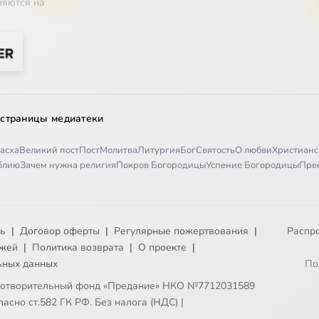
ляются на
 страницы медиатеки
асха
Великий пост
Пост
Молитва
Литургия
Бог
Святость
О любви
Христианс
иблию
Зачем нужна религия
Покров Богородицы
Успение Богородицы
Пре
ть
|
Договор оферты
|
Регулярные пожертвования
|
Распр
ежей
|
Политика возврата
|
О проекте
|
ьных данных
По
готворительный фонд «Предание» НКО №7712031589
асно ст.582 ГК РФ. Без налога (НДС)
|