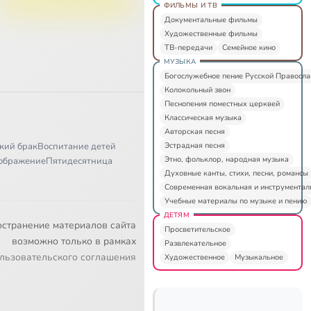
ФИЛЬМЫ И ТВ
Документальные фильмы
Художественные фильмы
ТВ-передачи
Семейное кино
МУЗЫКА
Богослужебное пение Русской Правосл
Колокольный звон
Песнопения поместных церквей
Классическая музыка
Авторская песня
Эстрадная песня
кий брак
Воспитание детей
Этно, фольклор, народная музыка
ображение
Пятидесятница
Духовные канты, стихи, песни, романсы
Современная вокальная и инструментал
Учебные материалы по музыке и пению
ДЕТЯМ
остранение материалов сайта
Просветительское
возможно только в рамках
Развлекательное
льзовательского соглашения
Художественное
Музыкальное