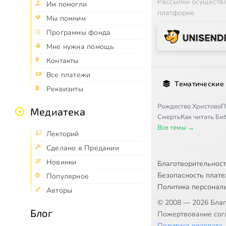
Рассылки осуществ
Им помогли
платформе
Мы помним
Программы фонда
Мне нужна помощь
Контакты
Все платежи
Тематические
Реквизиты
Рождество Христово
П
Медиатека
Смерть
Как читать Б
Все темы →
Лекторий
Сделано в Предании
Новинки
Благотворительнос
Безопасность плат
Популярное
Политика персонал
Авторы
© 2008 — 2026 Бла
Блог
Пожертвование согл
Политика возврата