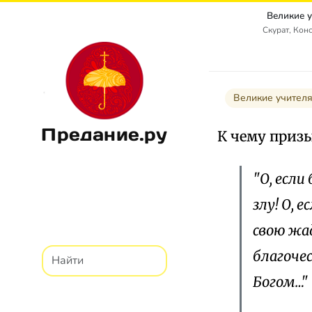
Великие 
Скурат, Кон
Великие учител
Предание.ру
К чему приз
"О, если
злу! О, 
свою жа
благоче
Богом…"