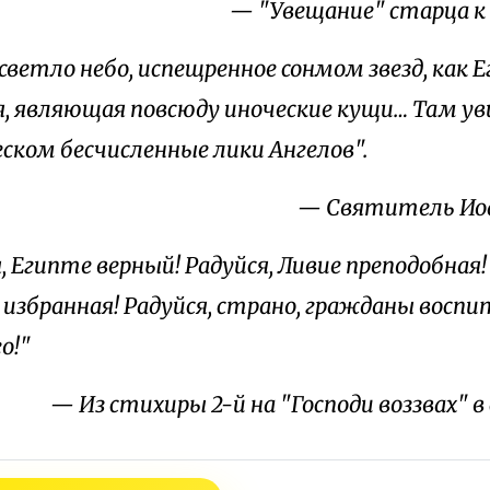
— "Увещание" старца к б
светло небо, испещренное сонмом звезд, как 
, являющая повсюду иноческие кущи… Там ув
ском бесчисленные лики Ангелов".
— Святитель Ио
, Египте верный! Радуйся, Ливие преподобная!
 избранная! Радуйся, страно, гражданы восп
о!"
— Из стихиры 2-й на "Господи воззвах" 