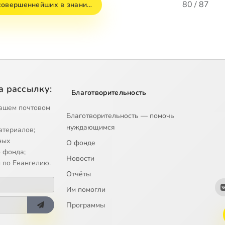
80 / 87
совершеннейших в знани…
а рассылку:
Благотворительность
ашем почтовом
Благотворительность — помочь
нуждающимся
атериалов;
ных
О фонде
 фонда;
Новости
 по Евангелию.
Отчёты
Им помогли
Программы