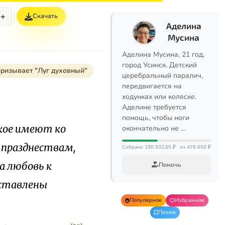
+
Скачать
Аделина
Мусина
Аделина Мусина, 21 год,
город Усинск. Детский
призывает "Луг духовный"
церебральный паралич,
передвигается на
ходунках или коляске.
Аделине требуется
помощь, чтобы ноги
акое имеют ко
окончательно не …
м празднествам,
Собрано 190 932,65 ₽
из 476 650 ₽
а любовь к
Помочь
оставлены
Популярное
Избранное
Позже