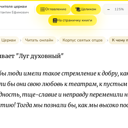
учителя церкви
−
Оглавление
Целиком
125%
стантин Ефимович
На страничку книги
я Церкви
Читать онлайн
Корпус святых отцов
К чему 
ывает "Луг духовный"
 бы люди имели такое стремление к добру, к
если бы они свою любовь к театрам, к пусты
дность, тще-славие и неправду переменили н
стию! Тогда мы познали бы, как мы высоко п