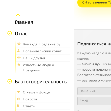
Наставления "
Главная
О нас
Подписаться н
Команда Предание.ру
Попечительский совет
Каждую неделю в в
Наши друзья
ящике:
— анонсы лучших м
Известные люди о
— новости подопеч
Предании
Благотворительного
— разговор о жизни
Благотворительность
О нашем фонде
Новости
Отчёты