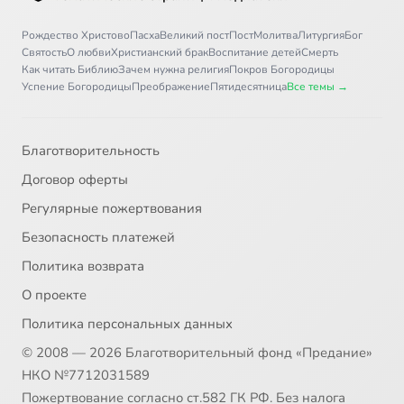
Рождество Христово
Пасха
Великий пост
Пост
Молитва
Литургия
Бог
Святость
О любви
Христианский брак
Воспитание детей
Смерть
Как читать Библию
Зачем нужна религия
Покров Богородицы
Успение Богородицы
Преображение
Пятидесятница
Все темы →
Благотворительность
Договор оферты
Регулярные пожертвования
Безопасность платежей
Политика возврата
О проекте
Политика персональных данных
© 2008 — 2026 Благотворительный фонд «Предание»
НКО №7712031589
Пожертвование согласно ст.582 ГК РФ. Без налога