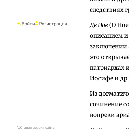
следствиях г
Войти
Регистрация
Де Ное
(О Ное
описанием и 
заключении 
это открыва
патриархах и
Иосифе и др.)
Из догматич
сочинение с
вопреки ариа
Старая версия сайта