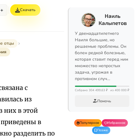
+
Скачать
Наиль
Калыпетов
У двенадцатилетнего
Наиля большие, но
е отцы
решаемые проблемы. Он
ния
болен редкой болезнью,
которая ставит перед ним
множество непростых
задача, угрожая в
противном случ…
связана с
Собрано 304 499,63 ₽
из 400 000 ₽
авилась из
Помочь
 них в этой
 приведены в
Популярное
Избранное
Позже
жно разделить по