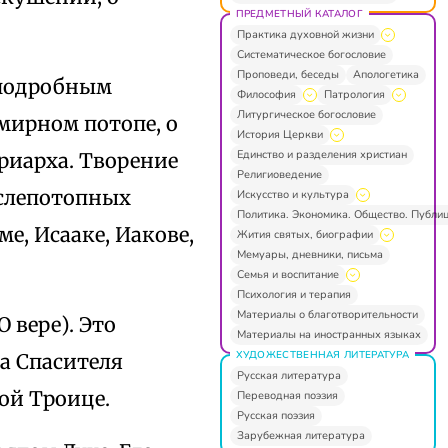
ПРЕДМЕТНЫЙ КАТАЛОГ
Практика духовной жизни
Систематическое богословие
Проповеди, беседы
Апологетика
 подробным
Философия
Патрология
Литургическое богословие
мирном потопе, о
История Церкви
Единство и разделения христиан
риарха. Творение
Религиоведение
ослепотопных
Искусство и культура
Политика. Экономика. Общество. Публи
е, Исааке, Иакове,
Жития святых, биографии
Мемуары, дневники, письма
Семья и воспитание
Психология и терапия
Материалы о благотворительности
О вере). Это
Материалы на иностранных языках
ХУДОЖЕСТВЕННАЯ ЛИТЕРАТУРА
а Спасителя
Русская литература
ой Троице.
Переводная поэзия
Русская поэзия
Зарубежная литература