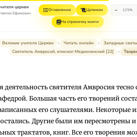
учителя церкви
−
Оглавление
Целиком
125%
стантин Ефимович
На страничку книги
Великие учителя Церкви
Читать онлайн
Западные святы
Святитель Амвросий, епископ Медиоланский [22]
Творе
 деятельность святителя Амвросия тесно 
федрой. Большая часть его творений сост
записанных его слушателями. Некоторые из
 остались. Другие были им пересмотрены и
ных трактатов, книг. Все его творения мо