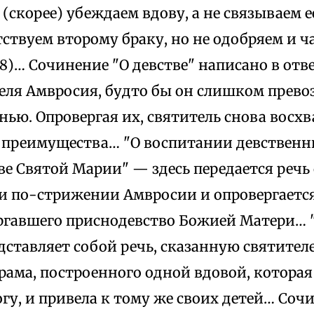
 (скорее) убеждаем вдову, а не связываем е
ствуем второму браку, но не одобряем и ч
§ 68)… Сочинение "О девстве" написано в отв
еля Амвросия, будто бы он слишком прево
ью. Опровергая их, святитель снова восхв
о преимущества… "О воспитании девствен
е Святой Марии" — здесь передается речь
и по-стрижении Амвросии и опровергается
ергавшего приснодевство Божией Матери… 
дставляет собой речь, сказанную святител
рама, построенного одной вдовой, которая
гу, и привела к тому же своих детей… Соч