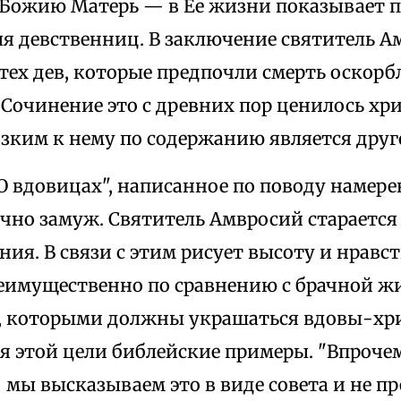
 Божию Матерь — в Ее жизни показывает п
ля девственниц. В заключение святитель 
тех дев, которые предпочли смерть оскор
 Сочинение это с древних пор ценилось хр
зким к нему по содержанию является друг
"О вдовицах", написанное по поводу намер
чно замуж. Святитель Амвросий старается 
ния. В связи с этим рисует высоту и нрав
реимущественно по сравнению с брачной ж
, которыми должны украшаться вдовы-хр
я этой цели библейские примеры. "Впроче
 мы высказываем это в виде совета и не п