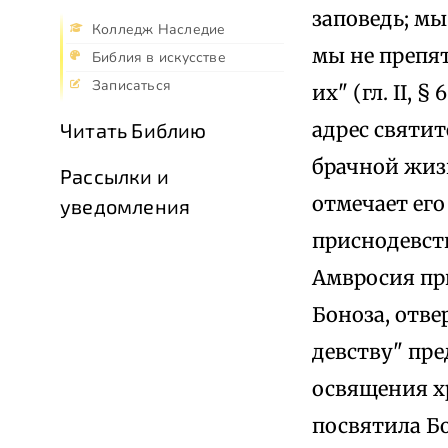
заповедь; мы
Колледж Наследие
мы не препят
Библия в искусстве
Записаться
их" (гл. II, 
адрес святит
Читать Библию
брачной жизн
Рассылки и
отмечает ег
уведомления
приснодевств
Амвросия пр
Боноза, отв
девству" пре
освящения х
посвятила Бо