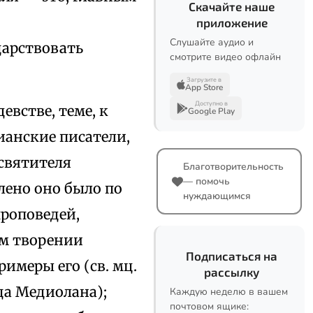
Скачайте наше
приложение
Слушайте аудио и
арствовать
смотрите видео офлайн
Загрузите в
App Store
Доступно в
встве, теме, к
Google Play
анские писатели,
 святителя
Благотворительность
— помочь
лено оно было по
нуждающимся
роповедей,
ом творении
Подписаться на
имеры его (св. мц.
рассылку
ца Медиолана);
Каждую неделю в вашем
почтовом ящике: