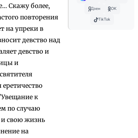
е… Скажу более,
Дзен
OK
астого повторения
TikTok
ет на упреки в
зносит девство над
аляет девство и
ницы и
 святителя
 еретичество
"Увещание к
ем по случаю
 и свою жизнь
инение на