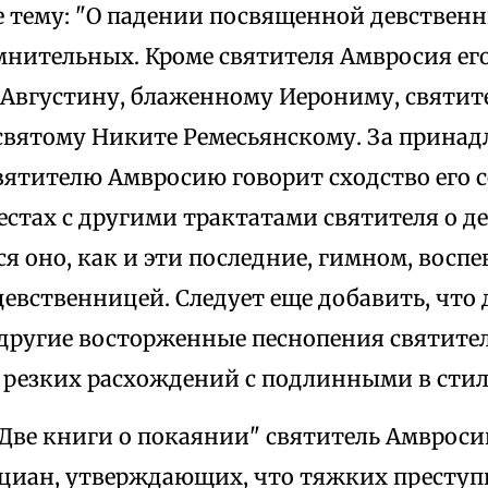
 тему: "О падении посвященной девствен
омнительных. Кроме святителя Амвросия е
Августину, блаженному Иерониму, святи
 святому Никите Ремесьянскому. За принад
вятителю Амвросию говорит сходство его 
стах с другими трактатами святителя о дев
я оно, как и эти последние, гимном, вос
девственницей. Следует еще добавить, что
другие восторженные песнопения святител
 резких расхождений с подлинными в стил
"Две книги о покаянии" святитель Амвроси
циан, утверждающих, что тяжких преступ