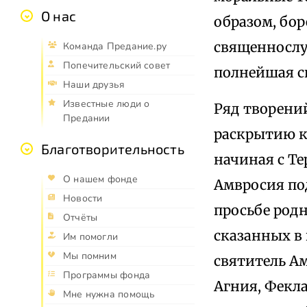
О нас
образом, бор
священнослу
Команда Предание.ру
Попечительский совет
полнейшая сп
Наши друзья
Известные люди о
Ряд творений
Предании
раскрытию к
Благотворительность
начиная с Те
О нашем фонде
Амвросия под
Новости
просьбе род
Отчёты
сказанных в
Им помогли
Мы помним
святитель Ам
Программы фонда
Агния, Фекл
Мне нужна помощь