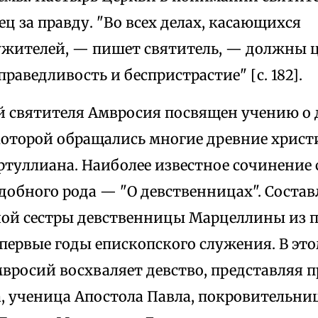
ец за правду. "Во всех делах, касающихся
жителей, — пишет святитель, — должны ц
раведливость и беспристрастие" [с. 182].
 святителя Амвросия посвящен учению о де
оторой обращались многие древние христи
ртуллиана. Наиболее известное сочинение
обного рода — "О девственницах". Состав
ной сестры девственницы Марцеллины из п
 первые годы епископского служения. В эт
вросий восхваляет девство, представляя пр
а, ученица Апостола Павла, покровительни