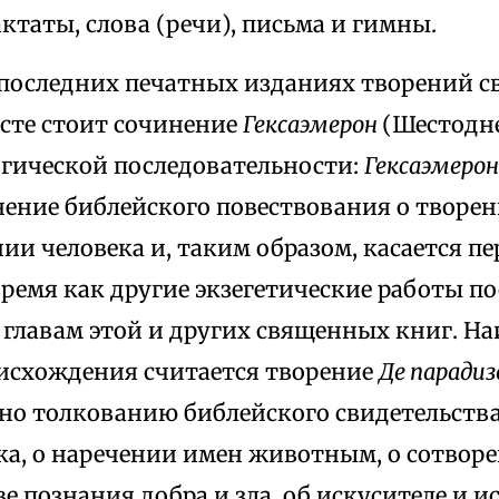
ктаты, слова (речи), письма и гимны.
В последних печатных изданиях творений 
есте стоит сочинение
Гексаэмерон
(Шестодне
гической последовательности:
Гексаэмеро
нение библейского повествования о творен
и человека и, таким образом, касается п
время как другие экзегетические работы 
главам этой и других священных книг. На
исхождения считается творение
Де паради
о толкованию библейского свидетельства 
ка, о наречении имен животным, о сотворе
е познания добра и зла, об искусителе и и