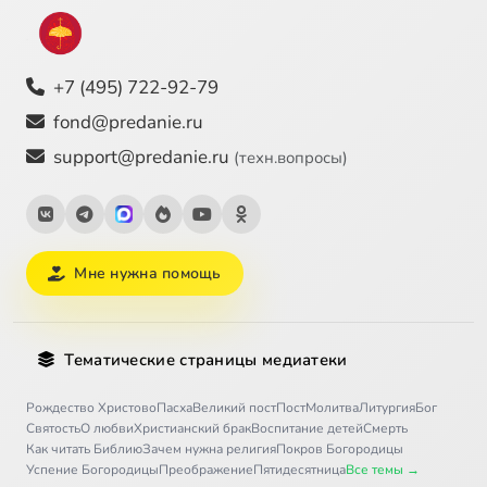
+7 (495) 722-92-79
fond@predanie.ru
support@predanie.ru
(техн.вопросы)
Мне нужна помощь
Тематические страницы медиатеки
Рождество Христово
Пасха
Великий пост
Пост
Молитва
Литургия
Бог
Святость
О любви
Христианский брак
Воспитание детей
Смерть
Как читать Библию
Зачем нужна религия
Покров Богородицы
Успение Богородицы
Преображение
Пятидесятница
Все темы →