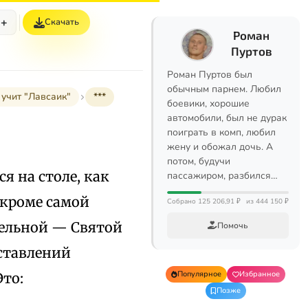
+
Скачать
Роман
Пуртов
Роман Пуртов был
обычным парнем. Любил
 учит "Лавсаик"
***
боевики, хорошие
автомобили, был не дурак
поиграть в комп, любил
жену и обожал дочь. А
потом, будучи
 на столе, как
пассажиром, разбился…
 кроме самой
Собрано 125 206,91 ₽
из 444 150 ₽
ельной — Святой
Помочь
ставлений
Популярное
Избранное
то:
Позже