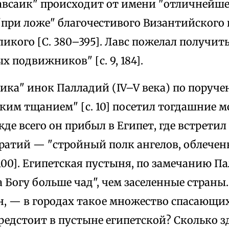
авсаик" происходит от имени "отличнейше
"при ложе" благочестивого Византийского
икого [С. 380–395]. Лавс пожелал получи
 подвижников" [с. 9, 184].
аика" инок Палладий (IV–V века) по поруч
иким тщанием" [с. 10] посетил тогдашние 
де всего он прибыл в Египет, где встретил
ратий — "стройный полк ангелов, облечен
 100]. Египетская пустыня, по замечанию П
 Богу больше чад", чем заселенные страны.
н, — в городах такое множество спасающи
редстоит в пустыне египетской? Сколько зд