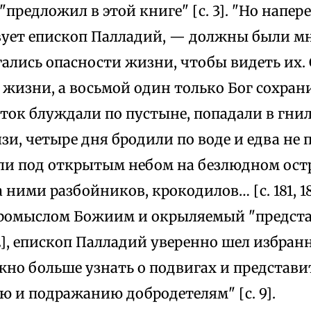
"предложил в этой книге" [с. 3]. "Но напер
вует епископ Палладий, — должны были мн
ались опасности жизни, чтобы видеть их. 
жизни, а восьмой один только Бог сохрани
ток блуждали по пустыне, попадали в гнил
язи, четыре дня бродили по воде и едва не 
ли под открытым небом на безлюдном остр
 ними разбойников, крокодилов… [с. 181, 18
омыслом Божиим и окрыляемый "предста
82], епископ Палладий уверенно шел избра
но больше узнать о подвигах и представи
ю и подражанию добродетелям" [с. 9].