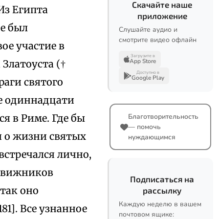
Скачайте наше
 Из Египта
приложение
де был
Слушайте аудио и
смотрите видео офлайн
ое участие в
Загрузите в
App Store
Златоуста (†
Доступно в
Google Play
враги святого
е одиннадцати
я в Риме. Где бы
Благотворительность
— помочь
я о жизни святых
нуждающимся
встречался лично,
одвижников
Подписаться на
 так оно
рассылку
Каждую неделю в вашем
1]. Все узнанное
почтовом ящике: