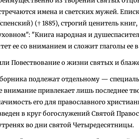
реимущественно из творений святых отцо
Встречаются имена и светских мужей. Епи
пенский) († 1885), строгий ценитель книг,
уховном": "Книга народная и душеспасите
чтет ее со вниманием и сложит глаголы ее 
 или Повествование о жизни святых и блаж
сборника подлежат отдельному — специал
е внимание привлекает лишь последнее т
начимость его для православного христиан
 введен в круг богослужений Святой Прав
 утренях во дни святой Четыредесятницы.