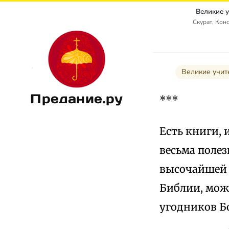
Великие 
Скурат, Кон
Великие учит
Предание.ру
***
Есть книги,
весьма полез
высочайшей 
Библии, мож
угодников Б