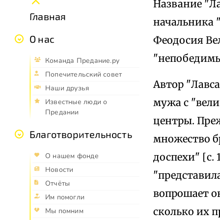
Название "Л
Главная
начальника 
О нас
Феодосия Вел
"непобедимых
Команда Предание.ру
Попечительский совет
Автор "Лавс
Наши друзья
мужа с "вел
Известные люди о
Предании
центры. Преж
Благотворительность
множество б
доспехи" [с.
О нашем фонде
Новости
"представила
Отчёты
вопрошает о
Им помогли
сколько их п
Мы помним