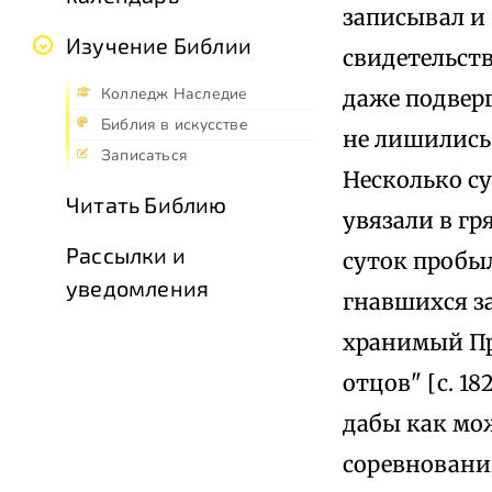
записывал и 
Изучение Библии
свидетельст
Колледж Наследие
даже подверг
Библия в искусстве
не лишились 
Записаться
Несколько су
Читать Библию
увязали в гр
Рассылки и
суток пробы
уведомления
гнавшихся за
хранимый Пр
отцов" [с. 1
дабы как мож
соревновани