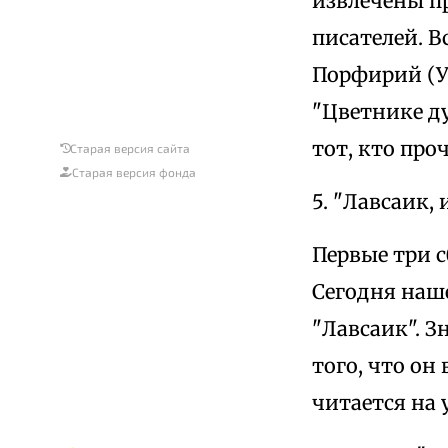
извлечены п
писателей. 
Порфирий (Ус
"Цветнике д
тот, кто про
Старая версия сайта
Старая версия фонда
5. "Лавсаик,
Первые три 
Сегодня наш
"Лавсаик". З
того, что он
читается на