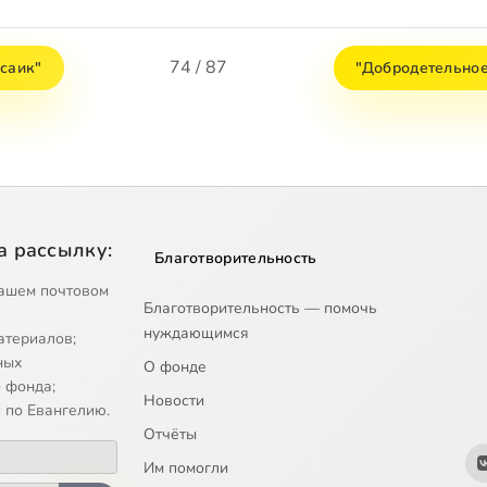
74 / 87
всаик"
"Добродетельное
а рассылку:
Благотворительность
ашем почтовом
Благотворительность — помочь
нуждающимся
атериалов;
ных
О фонде
 фонда;
Новости
 по Евангелию.
Отчёты
Им помогли