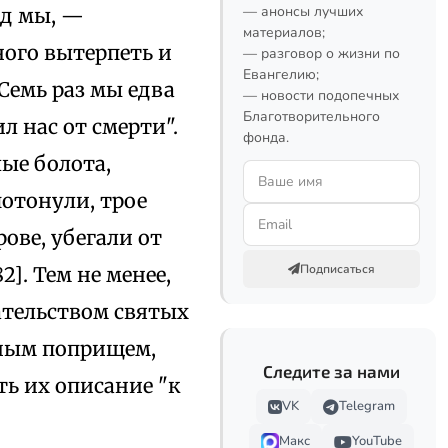
— анонсы лучших
ед мы, —
материалов;
ого вытерпеть и
— разговор о жизни по
Евангелию;
Семь раз мы едва
— новости подопечных
Благотворительного
л нас от смерти".
фонда.
ые болота,
потонули, трое
ове, убегали от
Подписаться
2]. Тем не менее,
тельством святых
нным поприщем,
Следите за нами
ть их описание "к
VK
Telegram
Макс
YouTube