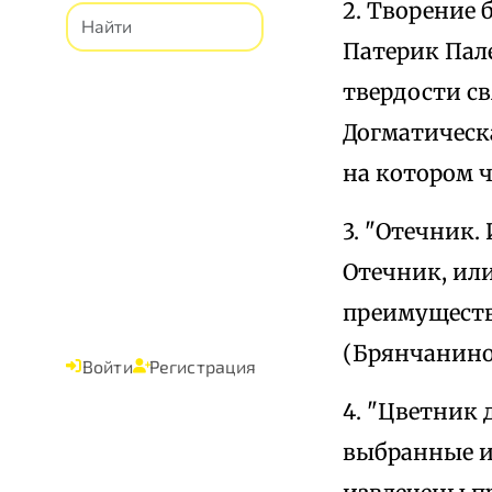
2. Творение 
Патерик Пале
твердости с
Догматическа
на котором ч
3. "Отечник.
Отечник, или
преимуществ
(Брянчанинов
Войти
Регистрация
4. "Цветник
выбранные и