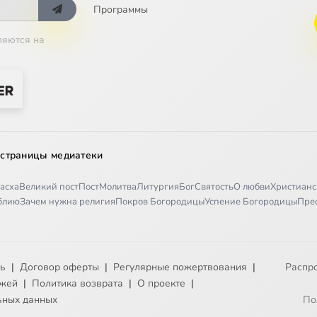
Программы
ляются на
 страницы медиатеки
асха
Великий пост
Пост
Молитва
Литургия
Бог
Святость
О любви
Христианс
иблию
Зачем нужна религия
Покров Богородицы
Успение Богородицы
Пре
ть
|
Договор оферты
|
Регулярные пожертвования
|
Распр
ежей
|
Политика возврата
|
О проекте
|
ьных данных
По