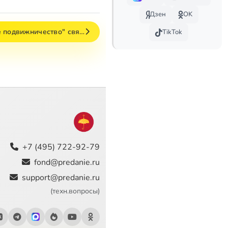
Дзен
OK
 подвижничество" свя…
TikTok
+7 (495) 722-92-79
fond@predanie.ru
support@predanie.ru
(техн.вопросы)