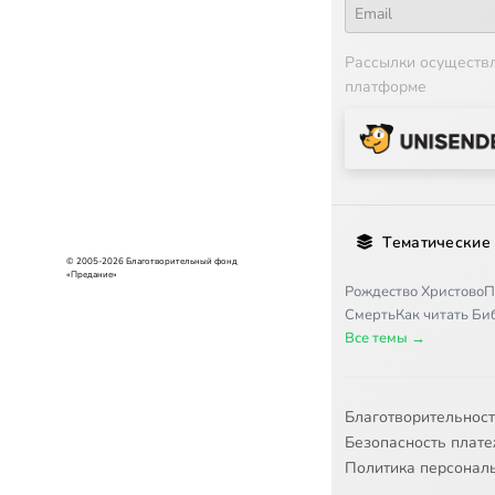
Рассылки осуществ
платформе
Тематические
© 2005-2026 Благотворительный фонд
«Предание»
Рождество Христово
П
Смерть
Как читать Б
Все темы →
Благотворительнос
Безопасность плат
Политика персонал