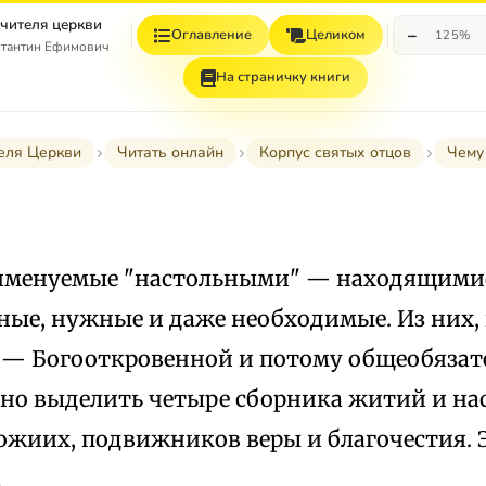
учителя церкви
−
Оглавление
Целиком
125%
стантин Ефимович
На страничку книги
еля Церкви
Читать онлайн
Корпус святых отцов
Чему
 именуемые "настольными" — находящимися
ные, нужные и даже необходимые. Из них,
— Богооткровенной и потому общеобязат
но выделить четыре сборника житий и на
ожиих, подвижников веры и благочестия. Э