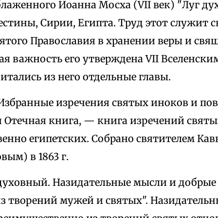
блаженного Иоанна Мосха (VII век) "Луг д
стины, Сирии, Египта. Труд этот служит 
вятого Православия в хранении веры и свя
я важность его утверждена VII Вселенским 
итались из него отдельные главы.
 Избранные изречения святых иноков и пов
 Отечная книга, — книга изречений святы
енно египетских. Собрано святителем Ка
ым) в 1863 г.
 духовный. Назидательные мысли и добрые 
з творений мужей и святых". Назидательн