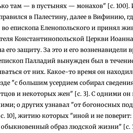
ько там — в пустынях — монахов" [с. 100].
равился в Палестину, далее в Вифинию, г
 во епископа Еленопольского и принял жив
ителя Константинопольской Церкви Иоанна 
на его защиту. За это и его возненавидели 
епископ Палладий вынужден был в течени
ваться от них. Какое-то время он находилс
езде "с большим усердием собирал сведени
цов и некоторых жен" [с. 3]. С одними он 
 ними; о других узнавал "от богоносных п
с. 10], житию которых "иной и не поверит:
обыкновенный образ людской жизни" [с. 18