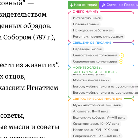
уховный" —
Наш лекторий
Сделано в Предан
С ЧЕГО НАЧАТЬ
свидетельством
Интересующимся
Новоначальным
щенных обрядов.
Приходским работникам
Собором (787 г.),
Регентам, певчим, клирошанам
СВЯЩЕННОЕ ПИСАНИЕ
Переводы Библии
Святоотеческие толкования
Современные комментарии
ести из жизни их".
МОЛИТВОСЛОВЫ.
БОГОСЛУЖЕБНЫЕ ТЕКСТЫ
Молитвы по-русски
х отцов,
Молитвы по-славянски
вказским Игнатием
Богослужебные тексты на русском язык
Богослужебные тексты на церковнослав
СВЯТООТЕЧЕСКОЕ НАСЛЕДИЕ
Мужи апостольские. I—II века
Апологеты. II—III века
советы,
Вселенские соборы. IV—VIII века
Средневековье. IX—XV века
ые мысли и советы
Новое время. XVI—XIX века
Современность. XX—XXI века