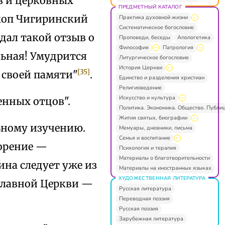
в и церковных
ПРЕДМЕТНЫЙ КАТАЛОГ
скоп Чигиринский
Практика духовной жизни
Систематическое богословие
 дал такой отзыв о
Проповеди, беседы
Апологетика
Философия
Патрология
льная! Умудрится
Литургическое богословие
История Церкви
[35]
в своей памяти"
.
Единство и разделения христиан
Религиоведение
Искусство и культура
енных отцов".
Политика. Экономика. Общество. Публи
Жития святых, биографии
ьному изучению.
Мемуары, дневники, письма
Семья и воспитание
ворение —
Психология и терапия
Материалы о благотворительности
ина следует уже из
Материалы на иностранных языках
ХУДОЖЕСТВЕННАЯ ЛИТЕРАТУРА
ославной Церкви —
Русская литература
Переводная поэзия
Русская поэзия
Зарубежная литература