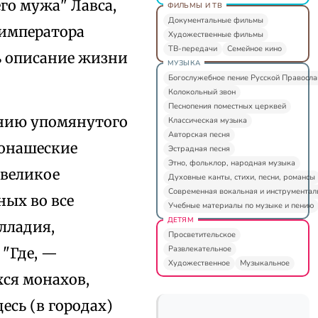
го мужа" Лавса,
ФИЛЬМЫ И ТВ
Документальные фильмы
 императора
Художественные фильмы
ТВ-передачи
Семейное кино
ть описание жизни
МУЗЫКА
Богослужебное пение Русской Правосл
Колокольный звон
Песнопения поместных церквей
ению упомянутого
Классическая музыка
Авторская песня
монашеские
Эстрадная песня
Этно, фольклор, народная музыка
 великое
Духовные канты, стихи, песни, романсы
Современная вокальная и инструментал
ных во все
Учебные материалы по музыке и пению
ДЕТЯМ
алладия,
Просветительское
Развлекательное
 "Где, —
Художественное
Музыкальное
хся монахов,
есь (в городах)