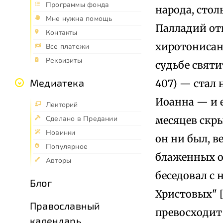
Программы фонда
народа, стол
Мне нужна помощь
Палладий отп
Контакты
хиротонисан
Все платежи
Реквизиты
судьбе свят
Медиатека
407) — стал 
Иоанна — и 
Лекторий
месяцев скры
Сделано в Предании
Новинки
он ни был, в
Популярное
блаженных от
Авторы
беседовал с
Блог
Христовых" [
Православный
превосходит 
календарь